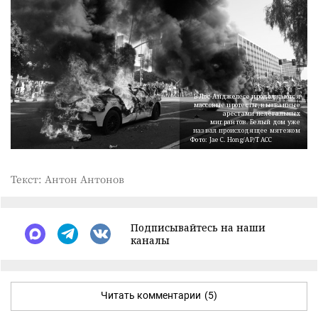
В Лос-Анджелесе продолжаются
массовые протесты, вызванные
арестами нелегальных
мигрантов. Белый дом уже
назвал происходящее мятежом
Фото: Jae C. Hong/AP/ТАСС
Текст: Антон Антонов
Подписывайтесь на наши
каналы
Читать комментарии
(5)