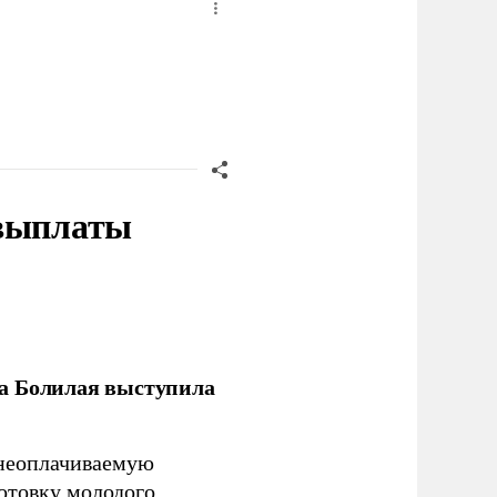
 выплаты
ла Болилая выступила
 неоплачиваемую
готовку молодого