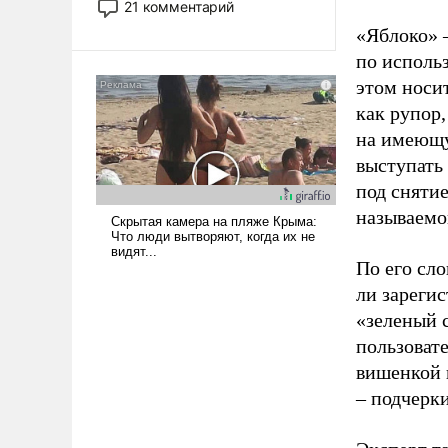
21 комментарий
прожекты будут безусловно
«Яблоко» 
оплачиваться за счет
по исполь
российских
этом носи
налогоплательщиков и где
Еревану за свои поступки не
как рупор
нужно отвечать.
на имеющу
выступать
под снятие
называемо
По его сло
ли зареги
«зеленый 
пользовате
вишенкой 
– подчерк