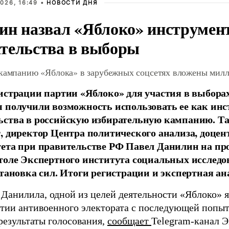
026, 16:49 •
НОВОСТИ ДНЯ
ин назвал «Яблоко» инструмен
тельства в выборы
 кампанию «Яблока» в зарубежных соцсетях вложены мил
истрации партии «Яблоко» для участия в выбора
 получили возможность использовать ее как ин
ства в российскую избирательную кампанию. Та
, директор Центра политического анализа, доце
тета при правительстве РФ Павел Данилин на п
толе Экспертного института социальных исслед
становка сил. Итоги регистрации и экспертная ан
 Данилила, одной из целей деятельности «Яблоко» 
ртии антивоенного электората с последующей попыт
результаты голосования,
сообщает
Telegram-канал 