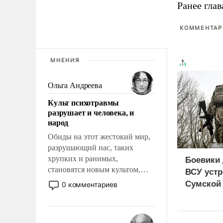
Ранее глав
КОММЕНТАРИ
МНЕНИЯ
Ольга Андреева
Культ психотравмы
разрушает и человека, и
народ
Обиды на этот жестокий мир,
разрушающий нас, таких
хрупких и ранимых,
Боевики 
становятся новым культом,
ВСУ устр
постепенно вытесняя и
Сумской 
0 комментариев
отменяя традиционное
дезертир
требование к человеку – быть
мужественным и твердым под