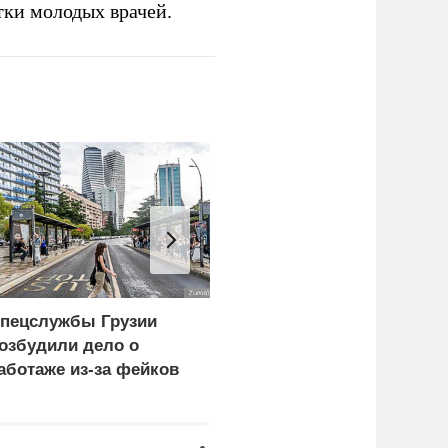
тки молодых врачей.
пецслужбы Грузии
ЕС ставит украинских
озбудили дело о
уклонистов перед
аботаже из-за фейков
выбором между
ро россиян
нищетой и фронтом