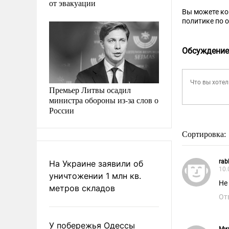
от эвакуации
Вы можете к
политике по 
Обсуждение
Премьер Литвы осадил
министра обороны из-за слов о
России
Сортировка:
rab
На Украине заявили об
10.
уничтожении 1 млн кв.
Не
метров складов
От
У побережья Одессы