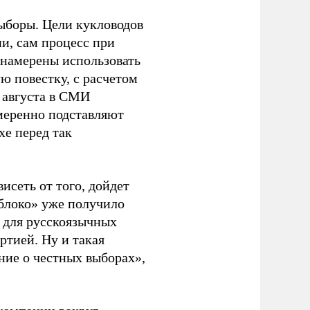
ыборы. Цели кукловодов
и, сам процесс при
 намерены использовать
ю повестку, с расчетом
 августа в СМИ
амеренно подставляют
хе перед так
висеть от того, дойдет
блоко» уже получило
а для русскоязычных
ртией. Ну и такая
ние о честных выборах»,