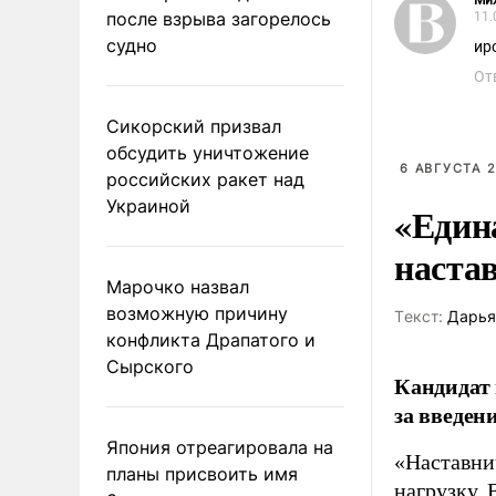
Ми
после взрыва загорелось
11.
судно
ир
От
Сикорский призвал
обсудить уничтожение
6 АВГУСТА 2
российских ракет над
Украиной
«Един
наста
Марочко назвал
возможную причину
Tекст:
Дарья
конфликта Драпатого и
Сырского
Кандидат 
за введен
Япония отреагировала на
«Наставни
планы присвоить имя
нагрузку. 