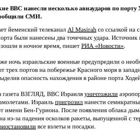
ие ВВС нанесли несколько авиаударов по порту Х
сообщили СМИ.
ает йеменский телеканал
Al Masirah
со ссылкой на с
порта были нанесены два точечных удара. Источник 
изошли в ночное время, пишет
РИА «Новости»
.
у же ночь израильские военные предупредили о нео
от трех портов на побережье Красного моря в запад
выделив опасность нахождения в районе порта Ходе
а газета ВЗГЛЯД, ВВС Израиля
уничтожили
аэропор
самолетами. Израиль
пригрозил
нанести семикратный
рт имени Бен-Гуриона. После появления облака дым
на из-за падения осколков ракеты, выпущенной с те
риостановили
все взлеты и посадки.