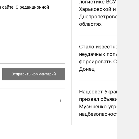
логистике ВСУ в
 сайте. О редакционной
Харьковской и
Днепропетровской
областях
Стало известно о
неудачных попытках ВС
форсировать Северски
Донец
Нацсовет Украины по Т
призвал объявить
Музыченко угрозой
нацбезопасности