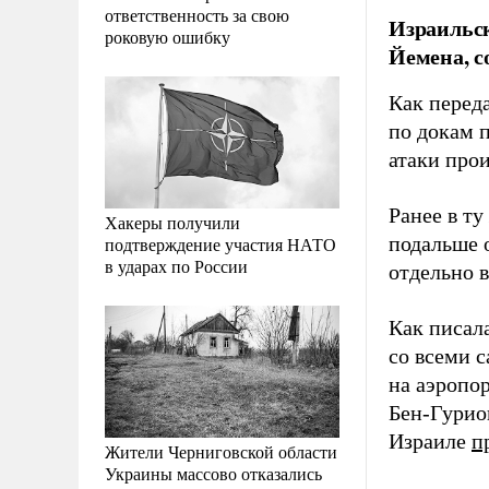
ответственность за свою
Израильск
роковую ошибку
Йемена, 
Как перед
по докам 
атаки про
Ранее в т
Хакеры получили
подальше 
подтверждение участия НАТО
в ударах по России
отдельно 
Как писал
со всеми 
на аэропо
Бен-Гурио
Израиле
п
Жители Черниговской области
Украины массово отказались