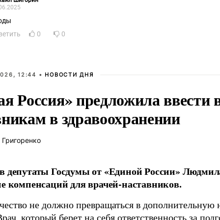
хаил Шигорин
06.2025
оды
ветить
0
0
026, 12:44 •
НОВОСТИ ДНЯ
ая Россия» предложила ввести
вникам в здравоохранении
 Григоренко
в депутаты Госдумы от «Единой России» Людми
ие компенсаций для врачей-наставников.
чество не должно превращаться в дополнительную
Врач, который берет на себя ответственность за под