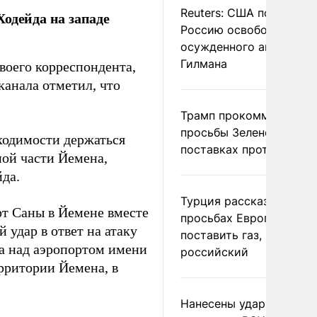
Reuters: США попросил
одейда на западе
Россию освободить
осужденного американ
Гилмана
воего корреспондента,
канала отметил, что
Трамп прокомментиров
просьбы Зеленского о
бходимости держаться
поставках противораке
ной части Йемена,
йда.
Турция рассказала о
т Саны в Йемене вместе
просьбах Европы
 удар в ответ на атаку
поставить газ, но не
а над аэропортом имени
российский
рритории Йемена, в
Нанесены удары по