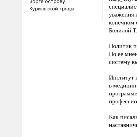
Зорге острову
специалис
Курильской гряды
уважения к
конечном с
Болилой
Т
Политик п
По ее мне
систему в
Институт 
в медицине
программе
профессио
Как писал
наставнич