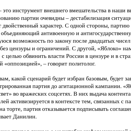
– это инструмент внешнего вмешательства в наши в
зованию партии очевидны – дестабилизация ситуаци
т двойственный характер. С одной стороны, партию
, объединяющий антивоенную и антигосударственну
юся возможность по закону после двадцатых чисел
 без цензуры и ограничений. С другой, «Яблоко» н
 с целью обвинить власти России в цензуре и в стра
й «оппозицией», – говорит политолог.
вам, какой сценарий будет избран базовым, будет за
стрированная партия до агитационной кампании. «Я
свет» во вражеских соцсетях. В них выдача контент
лей активизируется в контексте тем, связанных с па
на торте, партия отказывается подписывать соглаше
ивает Данилин.