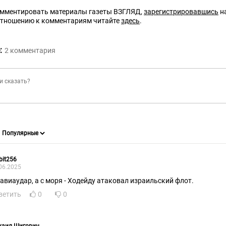
омментировать материалы газеты ВЗГЛЯД,
зарегистрировавшись
на
отношению к комментариям читайте
здесь
.
:
2
комментария
bit256
06.2025
 авиаудар, а с моря - Ходейду атаковал израильский флот.
ветить
0
0