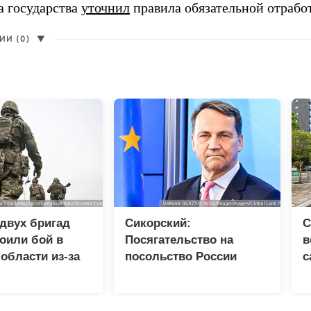
а государства
уточнил
правила обязательной отрабо
И (0)
▼
двух бригад
Сикорский:
С
оили бой в
Посягательство на
в
области из-за
посольство России
с
ства
грозит разрывом
п
дипотношений