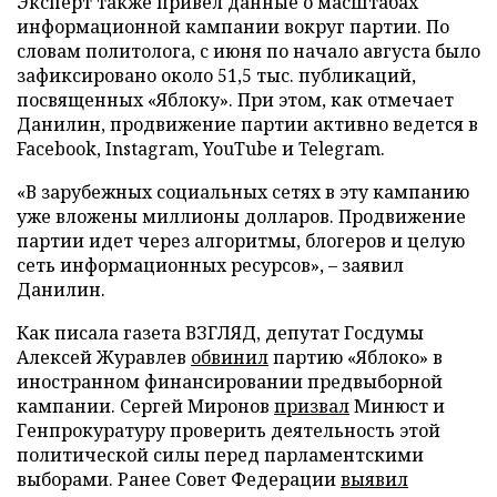
Эксперт также привел данные о масштабах
информационной кампании вокруг партии. По
словам политолога, с июня по начало августа было
зафиксировано около 51,5 тыс. публикаций,
посвященных «Яблоку». При этом, как отмечает
Данилин, продвижение партии активно ведется в
Facebook, Instagram, YouTube и Telegram.
«В зарубежных социальных сетях в эту кампанию
уже вложены миллионы долларов. Продвижение
партии идет через алгоритмы, блогеров и целую
сеть информационных ресурсов», – заявил
Данилин.
Как писала газета ВЗГЛЯД, депутат Госдумы
Алексей Журавлев
обвинил
партию «Яблоко» в
иностранном финансировании предвыборной
кампании. Сергей Миронов
призвал
Минюст и
Генпрокуратуру проверить деятельность этой
политической силы перед парламентскими
выборами. Ранее Совет Федерации
выявил