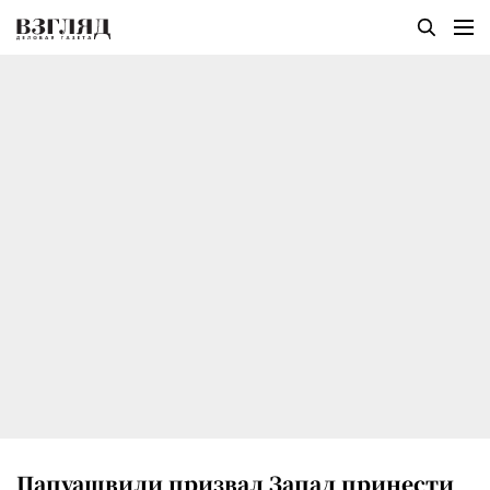
Папуашвили призвал Запад принести