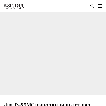
Два Ту-95МС выполнили полет над