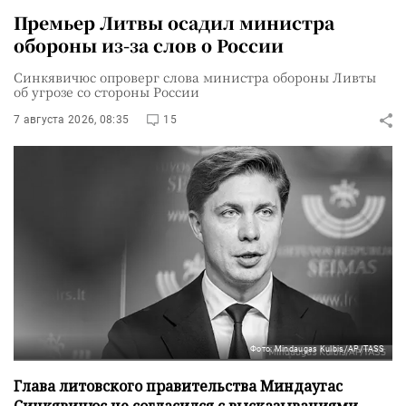
Премьер Литвы осадил министра
обороны из-за слов о России
Синкявичюс опроверг слова министра обороны Ливты
об угрозе со стороны России
7 августа 2026, 08:35
15
Фото: Mindaugas Kulbis/AP/TASS
Глава литовского правительства Миндаугас
Синкявичюс не согласился с высказываниями