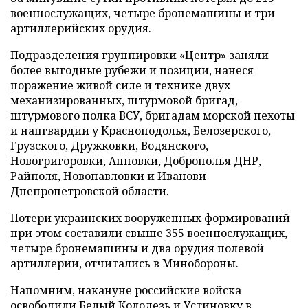
военнослужащих, четыре бронемашины и три
артиллерийских орудия.
Подразделения группировки «Центр» заняли
более выгодные рубежи и позиции, нанеся
поражение живой силе и технике двух
механизированных, штурмовой бригад,
штурмового полка ВСУ, бригадам морской пехоты
и нацгвардии у Красноподолья, Белозерского,
Грузского, Дружковки, Водянского,
Новогригоровки, Анновки, Доброполья ДНР,
Райполя, Новопавловки и Иванови
Днепропетровской области.
Потери украинских вооруженных формирований
при этом составили свыше 355 военнослужащих,
четыре бронемашины и два орудия полевой
артиллерии, отчитались в Минобороны.
Напомним, накануне российские войска
освободили
Белый Колодезь и Устиновку в