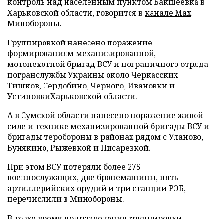
контроль над населенным пунктом Бакшеевка в
Харьковской области, говорится в
канале Max
Минобороны.
Группировкой нанесено поражение
формированиям механизированной,
мотопехотной бригад ВСУ и пограничного отряда
погранслужбы Украины около Черкасских
Тишков, Сердобино, Черного, Ивановки и
УстиновкиХарьковской области.
А в Сумской области нанесено поражение живой
силе и технике механизированной бригады ВСУ и
бригады теробороны в районах рядом с Уланово,
Бунякино, Рыжевкой и Писаревкой.
При этом ВСУ потеряли более 275
военнослужащих, две бронемашины, пять
артиллерийских орудий и три станции РЭБ,
перечислили в Минобороны.
В то же время подразделения группировки