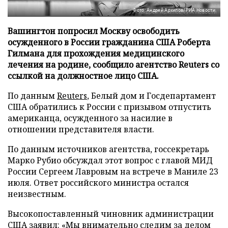
Фото: Андрей Архипов/РИА Новости
Вашингтон попросил Москву освободить
осужденного в России гражданина США Роберта
Гилмана для прохождения медицинского
лечения на родине, сообщило агентство Reuters со
ссылкой на должностное лицо США.
По данным
Reuters
, Белый дом и Госдепартамент
США обратились к России с призывом отпустить
американца, осужденного за насилие в
отношении представителя власти.
По данным источников агентства, госсекретарь
Марко Рубио обсуждал этот вопрос с главой МИД
России Сергеем Лавровым на встрече в Маниле 23
июля. Ответ российского министра остался
неизвестным.
Высокопоставленный чиновник администрации
США заявил: «Мы внимательно следим за делом