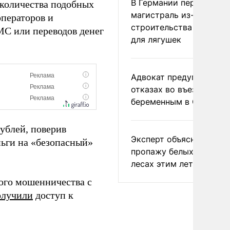
В Германии перекрыли
 количества подобных
магистраль из-за
ператоров и
строительства тоннеле
МС или переводов денег
для лягушек
Адвокат предупредил о
отказах во въезде
беременным в США
ублей, поверив
Эксперт объяснил
ньги на «безопасный»
пропажу белых грибов 
лесах этим летом
ого мошенничества с
олучили
доступ к