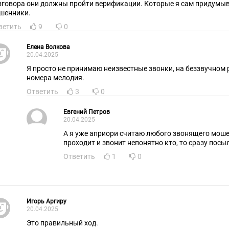
зговора они должны пройти верификации. Которые я сам придумыв
шенники.
ветить
9
0
Елена Волкова
20.04.2025
Я просто не принимаю неизвестные звонки, на беззвучном 
номера мелодия.
Ответить
3
0
Евгений Петров
20.04.2025
А я уже априори считаю любого звонящего моше
проходит и звонит непонятно кто, то сразу посы
Ответить
1
0
Игорь Аргиру
20.04.2025
Это правильный ход.