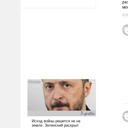
ра
мо
От