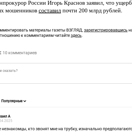
енпрокурор России Игорь Краснов заявил, что ущерб
ых мошенников
составил
почти 200 млрд рублей.
омментировать материалы газеты ВЗГЛЯД,
зарегистрировавшись
на
отношению к комментариям читайте
здесь
.
:
10
комментариев
хаил А
04.2025
е незнакомцы, кто звонят мне на трубку, изначально предполагаютс