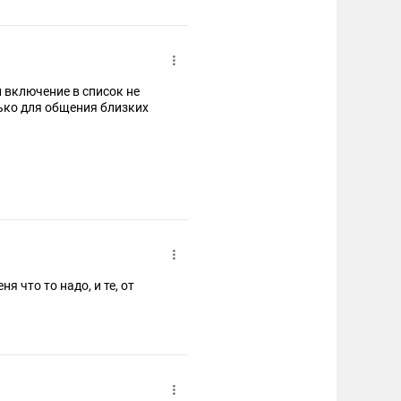
и включение в список не
ько для общения близких
я что то надо, и те, от