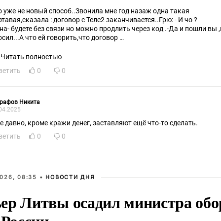
о уже не новый способ..Звонила мне год назаж одна такая
ртавая,сказала : договор с Теле2 заканчивается..Грю: - И чо ?
она- будете без связи но можно продлить через код .-Да и пошли вы ,
осил...А что ей говорить,что договор
томатом продяется ?...так в 404й этого не знают- наших разводят.
Читать полностью
ветить
0
0
графов Никита
04.2025
е давно, кроме кражи денег, заставляют ещё что-то сделать.
ветить
0
0
026, 08:35 •
НОВОСТИ ДНЯ
ер Литвы осадил министра обо
 России