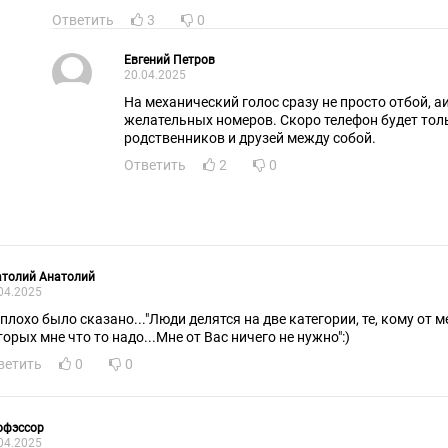
Ответить
3
0
Евгений Петров
20.04.2025
На механический голос сразу не просто отбой, а
желательных номеров. Скоро телефон будет тол
родственников и друзей между собой.
Ответить
2
0
атолий Анатолий
04.2025
плохо было сказано..."Люди делятся на две категории, те, кому от мен
торых мне что то надо...Мне от Вас ничего не нужно":)
ветить
0
0
офэссор
04.2025