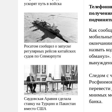
ускорят путь в войска
Телефонн
получения
подчинят
Как сооб
мобильных
окончании 
Росатом сообщил о запуске
назвать к
регулярных рейсов китайских
судов по Севморпути
обманул».
вынуждени
Следом с 
Росфинмон
перевести 
мнимых мо
Саудовская Аравия сделала
банка.
ставку на Турцию и Пакистан
вместо США