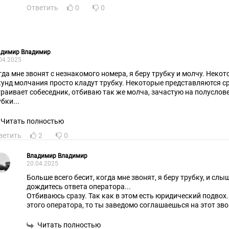
Ответить
0
0
адимир Владимир
04.2025
гда мне звонят с незнакомого номера, я беру трубку и молчу. Неко
кунд молчания просто кладут трубку. Некоторые представляются сра
траивает собеседник, отбиваю так же молча, зачастую на полуслов
бки...
Читать полностью
ветить
2
0
Владимир Владимир
20.04.2025
Больше всего бесит, когда мне звонят, я беру трубку, и слыш
дождитесь ответа оператора...
Отбиваюсь сразу. Так как в этом есть юридический подвох
этого оператора, то ты заведомо соглашаешься на этот зво
расценивать сложно...
Читать полностью