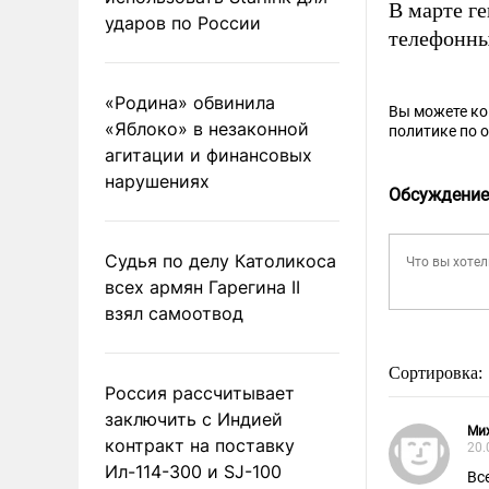
В марте г
ударов по России
телефонн
«Родина» обвинила
Вы можете к
«Яблоко» в незаконной
политике по 
агитации и финансовых
нарушениях
Обсуждение
Судья по делу Католикоса
всех армян Гарегина II
взял самоотвод
Сортировка:
Россия рассчитывает
заключить с Индией
Ми
контракт на поставку
20.
Ил-114-300 и SJ-100
Вс