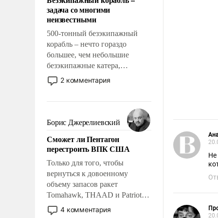
слабым, идти вперед и
задача со многими
адаптироваться.
неизвестными
500-тонный безэкипажный
корабль – нечто гораздо
большее, чем небольшие
безэкипажные катера,
применение которых уже
2 комментария
стало обыденностью. Задача по
созданию такого корабля очень
сложна и амбициозна. Однако
и ее реализация радикально
Борис Джерелиевский
поднимет наши боевые
Ан
Сможет ли Пентагон
возможности.
20.
перестроить ВПК США
Не 
Только для того, чтобы
ко
вернуться к довоенному
От
объему запасов ракет
Tomahawk, THAAD и Patriot
США потребуется более трех
Пр
4 комментария
лет. Даже небольшая война с
20.