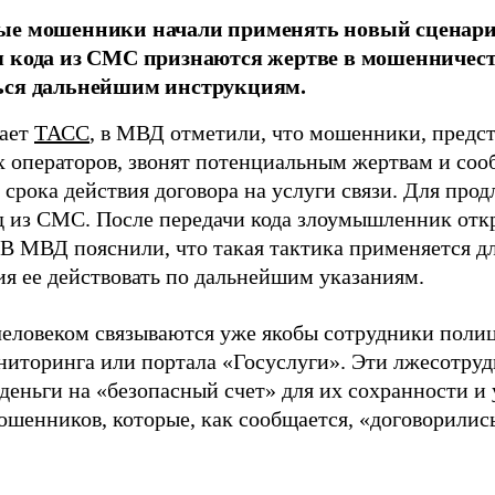
ые мошенники начали применять новый сценарий
 кода из СМС признаются жертве в мошенничест
ься дальнейшим инструкциям.
щает
ТАСС
, в МВД отметили, что мошенники, предс
 операторов, звонят потенциальным жертвам и соо
срока действия договора на услуги связи. Для прод
од из СМС. После передачи кода злоумышленник откр
 В МВД пояснили, что такая тактика применяется д
я ее действовать по дальнейшим указаниям.
человеком связываются уже якобы сотрудники поли
иторинга или портала «Госуслуги». Эти лжесотру
деньги на «безопасный счет» для их сохранности и 
шенников, которые, как сообщается, «договорилис