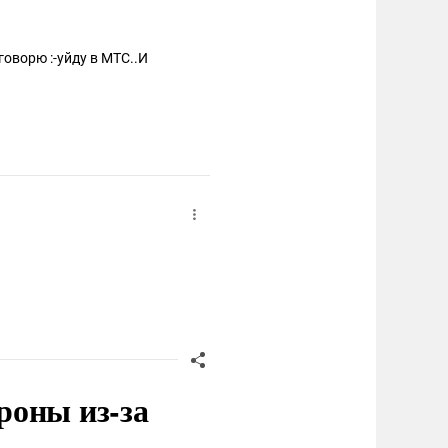
говорю :-уйду в МТС..И
роны из-за