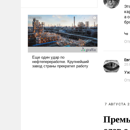
Ираном опустошила
Эт
американские арсеналы.
ка
а 
Сложившаяся ситуация
бр
означает многолетний период
ав
уязвимости США, например,
перед Китаем.
От
Ев
20.
Уж
От
7 АВГУСТА 2
Премь
слов о