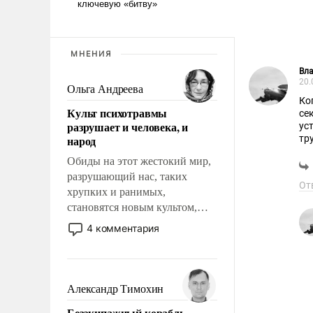
МНЕНИЯ
Вл
20.
Ольга Андреева
Ко
Культ психотравмы
се
разрушает и человека, и
ус
народ
тру
Обиды на этот жестокий мир,
разрушающий нас, таких
От
хрупких и ранимых,
становятся новым культом,
постепенно вытесняя и
4 комментария
отменяя традиционное
требование к человеку – быть
мужественным и твердым под
ударами судьбы, брать на себя
Александр Тимохин
ответственность, помогать
Безэкипажный корабль –