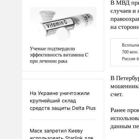
В МВД при
случаев и
правоохра
на сторонн
Ученые подтвердили
эффективность витамина C
при лечении рака
В Петербу
мошенника
На Украине уничтожили
счет.
крупнейший склад
средств защиты Delta Plus
Ранее про
использов
данным пе
Маск запретил Киеву
использовать Starlink для