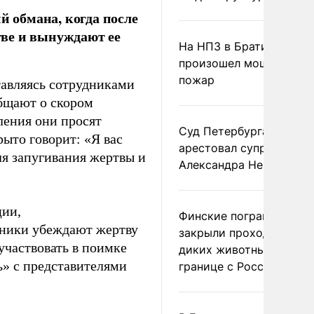
 обмана, когда после
ве и вынуждают ее
На НПЗ в Братиславе
произошел мощный
пожар
тавляясь сотрудниками
бщают о скором
ления они просят
Суд Петербурга заочно
ыто говорит: «Я вас
арестовал супругу
ля запугивания жертвы и
Александра Невзорова
ции,
Финские пограничники
дники убеждают жертву
закрыли проходы для
участвовать в поимке
диких животных на
ь» с представителями
границе с Россией