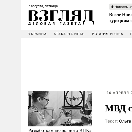
7 августа, пятница
Новость ч
Возле Ново
турецким 
УКРАИНА
АТАКА НА ИРАН
РОССИЯ И США
20 АПРЕЛЯ 2
МВД с
Tекст:
Ольга
Разработкам «народного ВПК»