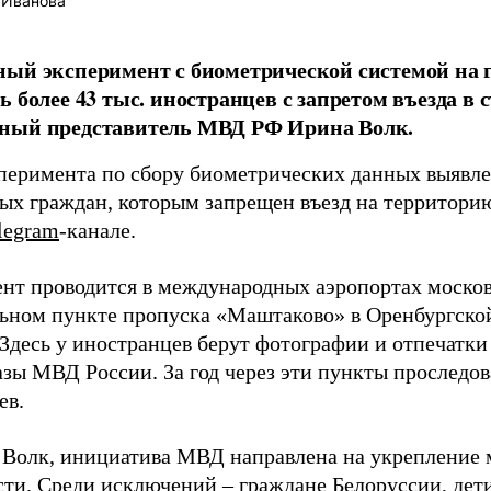
 Иванова
ый эксперимент с биометрической системой на 
ь более 43 тыс. иностранцев с запретом въезда в 
ный представитель МВД РФ Ирина Волк.
сперимента по сбору биометрических данных выявле
ых граждан, которым запрещен въезд на территори
legram
-канале.
нт проводится в международных аэропортах москов
ьном пункте пропуска «Маштаково» в Оренбургской 
 Здесь у иностранцев берут фотографии и отпечатки
азы МВД России. За год через эти пункты проследов
ев.
 Волк, инициатива МВД направлена на укрепление
сти. Среди исключений – граждане Белоруссии, дет