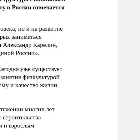
ту в России отмечается
овека, но и на развитие
орых заниматься
л Александр Карелин,
диной России».
Сегодня уже существует
 занятия физкультурой
ему и качество жизни.
отяжении многих лет
т строительства
м и взрослым