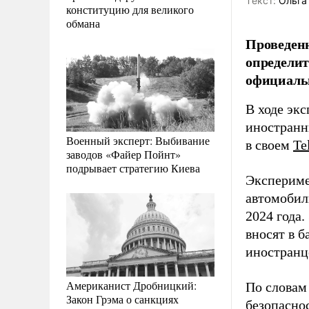
Tекст:
Ольга
конституцию для великого
обмана
Проведенн
определит
официаль
В ходе эк
иностранн
Военный эксперт: Выбивание
в своем
Te
заводов «Файер Пойнт»
подрывает стратегию Киева
Экспериме
автомобил
2024 года.
вносят в б
иностранц
Американист Дробницкий:
По словам
Закон Грэма о санкциях
безопасно