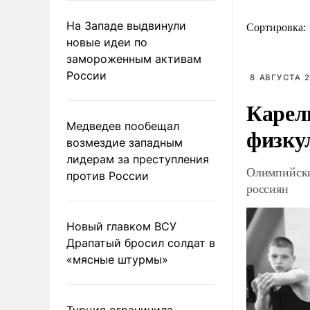
На Западе выдвинули
Сортировка:
новые идеи по
замороженным активам
России
8 АВГУСТА 2
Карел
Медведев пообещал
физку
возмездие западным
лидерам за преступления
Олимпийски
против России
россиян
Новый главком ВСУ
Драпатый бросил солдат в
«мясные штурмы»
Турция ограничила