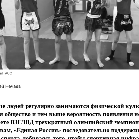
ев/ТАСС
ей Нечаев
е людей регулярно занимаются физической культ
я общество и тем выше вероятность появления 
азете ВЗГЛЯД трехкратный олимпийский чемпион
овам, «Единая Россия» последовательно поддержи
 спорта, добиваясь того, чтобы спортивная инфр