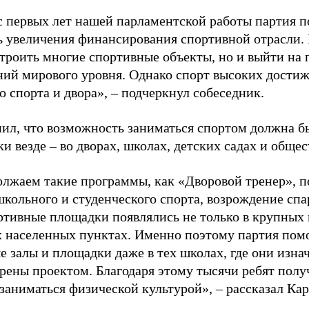
с первых лет нашей парламентской работы партия п
ь увеличения финансирования спортивной отрасли. 
строить многие спортивные объекты, но и выйти на 
ний мирового уровня. Однако спорт высоких достиж
о спорта и двора», – подчеркнул собеседник.
ил, что возможность заниматься спортом должна б
и везде – во дворах, школах, детских садах и обще
лжаем такие программы, как «Дворовой тренер», п
школьного и студенческого спорта, возрождение спа
ртивные площадки появлялись не только в крупных г
 населенных пунктах. Именно поэтому партия помо
е залы и площадки даже в тех школах, где они изна
рены проектом. Благодаря этому тысячи ребят пол
заниматься физической культурой», – рассказал Ка