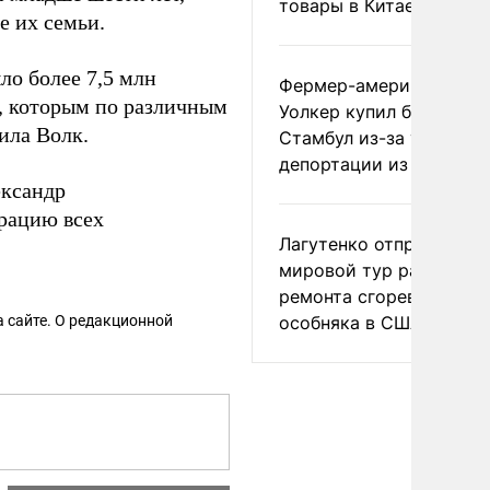
товары в Китае
е их семьи.
ло более 7,5 млн
Фермер-американец
, которым по различным
Уолкер купил билет в
ила Волк.
Стамбул из-за угрозы
депортации из России
ександр
рацию всех
Лагутенко отправился в
мировой тур ради
ремонта сгоревшего
 сайте. О редакционной
особняка в США