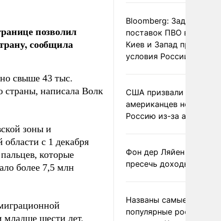
Bloomberg: Задержка
границе позволил
поставок ПВО вынудит
страну, сообщила
Киев и Запад принять
условия России
но свыше 43 тыс.
ю страны, написала Волк
США призвали
американцев не посеща
Россию из-за атак ВСУ
ской зоны и
области с 1 декабря
Фон дер Ляйен призвал
 пальцев, которые
пресечь доходы России
ало более 7,5 млн
Названы самые
 миграционной
популярные российски
и младше шести лет,