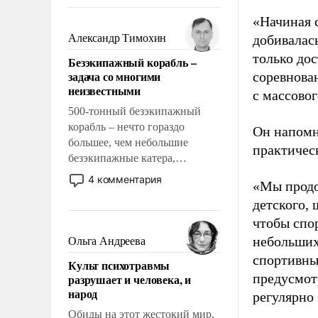
восстановления и без оного. И
чем она отличается от просто
«Начиная 
образованных людей. Иногда
Александр Тимохин
добивалас
казалось, что эти вопросы
только до
Безэкипажный корабль –
решены раз и навсегда, но –
задача со многими
соревнова
нет, не решены.
неизвестными
с массовог
500-тонный безэкипажный
корабль – нечто гораздо
Он напомн
большее, чем небольшие
практическ
безэкипажные катера,
применение которых уже
4 комментария
«Мы продо
стало обыденностью. Задача по
детского, 
созданию такого корабля очень
сложна и амбициозна. Однако
чтобы спо
и ее реализация радикально
небольших
Ольга Андреева
поднимет наши боевые
спортивны
Культ психотравмы
возможности.
предусмот
разрушает и человека, и
народ
регулярно 
Обиды на этот жестокий мир,