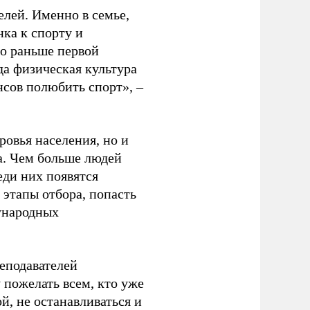
елей. Именно в семье,
ка к спорту и
до раньше первой
да физическая культура
нсов полюбить спорт», –
ровья населения, но и
а. Чем больше людей
еди них появятся
 этапы отбора, попасть
ународных
еподавателей
пожелать всем, кто уже
й, не останавливаться и