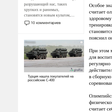
разрушающий нас, таких
Особое зн
хрупких и ранимых,
считает о
становятся новым культом,
здоровому
постепенно вытесняя и
10 комментариев
тренировки
отменяя традиционное
становитс
требование к человеку – быть
мужественным и твердым под
пояснил о
ударами судьбы, брать на себя
ответственность, помогать
При этом м
слабым, идти вперед и
для воспи
адаптироваться.
регулярно
действите
в сборную
соревнова
Олимпийск
физическо
считает се