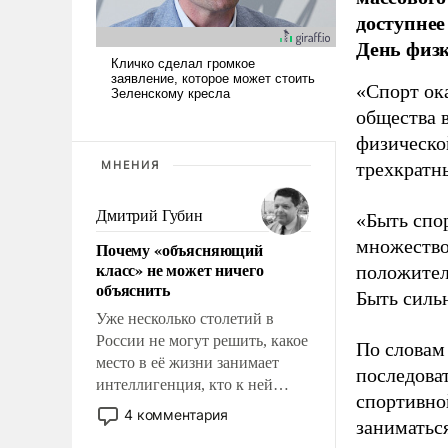
доступнее
День физ
«Спорт ока
общества 
физическо
МНЕНИЯ
трехкратн
Дмитрий Губин
«Быть спо
множество
Почему «объясняющий
класс» не может ничего
положител
объяснить
Быть силь
Уже несколько столетий в
России не могут решить, какое
По словам
место в её жизни занимает
последоват
интеллигенция, кто к ней
спортивно
принадлежит, а кого из неё
4 комментария
заниматьс
исключили с правом