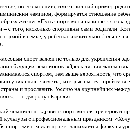
ачение, по его мнению, имеет личный пример родит
лимпийский чемпион, формируется отношение ребен
 образу жизни. «Путь спортсмена начинается гораз
 – с того, насколько спортивны сами родители. Ког
я нормой в семье, у ребенка значительно больше ша
н.
ассовый спорт важен не только для укрепления здо
тания будущих чемпионов. «Здесь чистая математик
 занимаются спортом, тем выше вероятность, что ср
льно уникальные атлеты, которые смогут пройти все
 страны и прославить Россию на крупнейших межд
ниях», – подчеркнул Карелин.
ий чемпион поздравил спортсменов, тренеров и пр
й культуры с профессиональным праздником. «Хочу 
бя спортсменом или просто занимается физкультуро