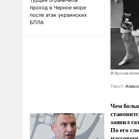
проход в Черное море
после атак украинских
БПЛА
@ Ярослав Беля
Tекст:
Алекс
Чем больш
становитс
заявил г
По его сл
массового