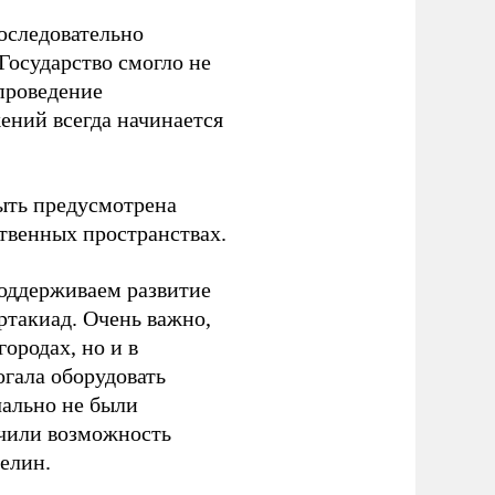
оследовательно
Государство смогло не
проведение
ений всегда начинается
ыть предусмотрена
ственных пространствах.
оддерживаем развитие
ртакиад. Очень важно,
ородах, но и в
гала оборудовать
чально не были
учили возможность
релин.