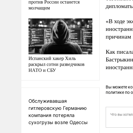
против России останется
дипломаты
молчащим
«В ходе э
иностранн
причинам 
Как писал
Испанский хакер Хиль
Бастрыки
раскрыл сотни разведчиков
иностранн
НАТО и СБУ
Вы можете к
политике по 
Обслуживавшая
гитлеровскую Германию
компания потеряла
сухогрузы возле Одессы