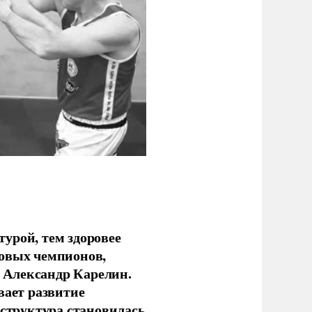
урой, тем здоровее
новых чемпионов,
 Александр Карелин.
вает развитие
аструктура становилась