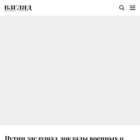
Путин заслушал доклады военных о