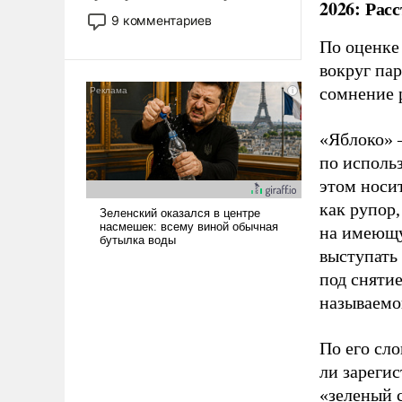
2026: Рас
двигаемся по пути
9 комментариев
революционных изменений.
По оценке
То, что несколько лет назад
вокруг па
было образом для
сомнение 
псевдонаучной фантастики,
стало всерьез обсуждаемой
идеей.
«Яблоко» 
по исполь
этом носи
как рупор
на имеющу
выступать
под снятие
называемо
По его сло
ли зареги
«зеленый 