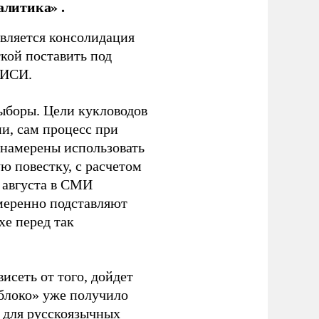
алитика» .
является консолидация
кой поставить под
ЭИСИ.
ыборы. Цели кукловодов
и, сам процесс при
 намерены использовать
ю повестку, с расчетом
 августа в СМИ
амеренно подставляют
хе перед так
висеть от того, дойдет
блоко» уже получило
а для русскоязычных