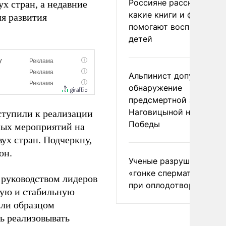
Россияне рассказали,
х стран, а недавние
какие книги и фильмы
я развития
помогают воспитывать
детей
Альпинист допустил
обнаружение
предсмертной записки
Наговицыной на пике
ступили к реализации
Победы
ных мероприятий на
вух стран. Подчеркну,
он.
Ученые разрушили миф
«гонке сперматозоидов
 руководством лидеров
при оплодотворении
вую и стабильную
али образцом
ь реализовывать