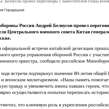
 Белоусов провел переговоры с заместителем главы воен
ия Городецкая
бороны России Андрей Белоусов провел перегово
еля Центрального военного совета Китая генер
скве.
 официальной встречи китайской делегации прошла
ного центра управления обороной России с участи
 военного оркестра, сообщило российское Минобор
в ходе встречи подчеркнул значение 80-летия обще
и японским милитаризмом. «Наша память помогае
кую правду и увековечить имена павших героев, что
улярно осуществляются попытки переписать историю»
тметил, что ключевую роль в укреплении российск