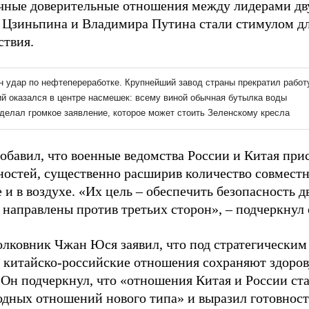
чные доверительные отношения между лидерами дву
 Цзиньпина и Владимира Путина стали стимулом дл
ствия.
добавил, что военные ведомства России и Китая при
ностей, существенно расширив количество совмест
 и в воздухе. «Их цель – обеспечить безопасность д
 направлены против третьих сторон», – подчеркнул 
олковник Чжан Юся заявил, что под стратегическим
в китайско-российские отношения сохраняют здоро
 Он подчеркнул, что «отношения Китая и России ст
дных отношений нового типа» и выразил готовност