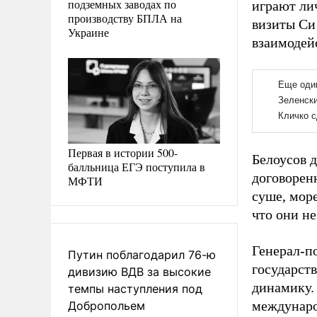
подземных заводах по
играют ли
производству БПЛА на
визиты Си
Украине
взаимодей
Первая в истории 500-
Белоусов 
балльница ЕГЭ поступила в
договорен
МФТИ
суше, море
что они не
Генерал-п
Путин поблагодарил 76-ю
государст
дивизию ВДВ за высокие
динамику.
темпы наступления под
междунаро
Добропольем