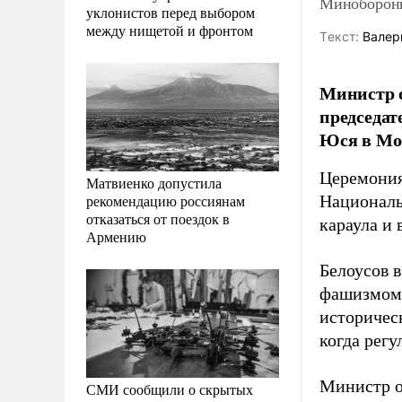
Минобороны:
уклонистов перед выбором
между нищетой и фронтом
Tекст:
Валер
Министр о
председат
Юся в Мо
Церемония
Матвиенко допустила
рекомендацию россиянам
Националь
отказаться от поездок в
караула и
Армению
Белоусов 
фашизмом 
историчес
когда рег
Министр о
СМИ сообщили о скрытых