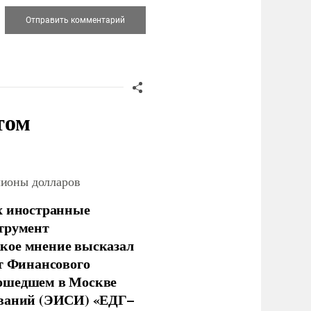
том
лионы долларов
х иностранные
струмент
кое мнение высказал
нт Финансового
рошедшем в Москве
ований (ЭИСИ) «ЕДГ–