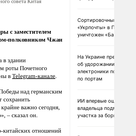
ного совета Китая
Сортировочный пункт
«Укрпочты» в Павлогра
ры с заместителем
уничтожен «Бандероль
алом-полковником Чжан
На Украине предупреди
 в здании
об удорожании китайс
ем роты Почетного
электроники после уда
оны в
Telegram-канале
.
по портам
й Победы над германским
т сохранить
ИИ впервые оштрафова
 крайне важно сегодня,
владельца подмосковн
, – сказал он.
участка за борщевик
о-китайских отношений