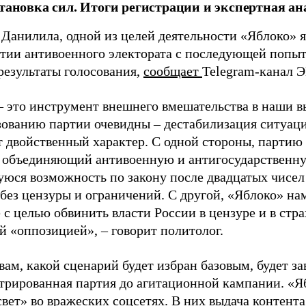
становка сил. Итоги регистрации и экспертная ан
 Данилила, одной из целей деятельности «Яблоко» 
ртии антивоенного электората с последующей попыт
результаты голосования,
сообщает
Telegram-канал 
– это инструмент внешнего вмешательства в наши в
зованию партии очевидны – дестабилизация ситуаци
т двойственный характер. С одной стороны, партию
, объединяющий антивоенную и антигосударственну
юся возможность по закону после двадцатых чисел
 без цензуры и ограничений. С другой, «Яблоко» н
 с целью обвинить власти России в цензуре и в стра
й «оппозицией», – говорит политолог.
вам, какой сценарий будет избран базовым, будет за
стрированная партия до агитационной кампании. «Я
свет» во вражеских соцсетях. В них выдача контент