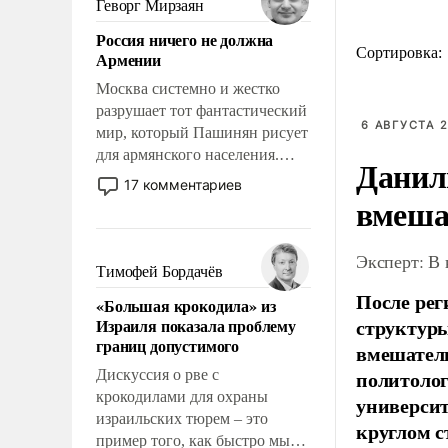
Геворг Мирзаян
означает многолетний период
Россия ничего не должна
уязвимости США, например,
Сортировка:
Армении
перед Китаем.
Москва системно и жестко
разрушает тот фантастический
6 АВГУСТА 2
мир, который Пашинян рисует
для армянского населения.
Данил
Мир, где политические
17 комментариев
прожекты будут безусловно
вмеша
оплачиваться за счет
российских
Эксперт: В
налогоплательщиков и где
Тимофей Бордачёв
Еревану за свои поступки не
После рег
«Большая крокодила» из
нужно отвечать.
структуры
Израиля показала проблему
границ допустимого
вмешатель
политолог
Дискуссия о рве с
крокодилами для охраны
универси
израильских тюрем – это
круглом с
пример того, как быстро мы