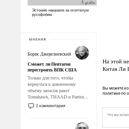
МНЕНИЯ
Борис Джерелиевский
На этой н
Сможет ли Пентагон
Китая Ли 
перестроить ВПК США
Только для того, чтобы
вернуться к довоенному
Вы можете к
объему запасов ракет
политике по 
Tomahawk, THAAD и Patriot
США потребуется более трех
2 комментария
лет. Даже небольшая война с
Ираном опустошила
американские арсеналы.
Сложившаяся ситуация