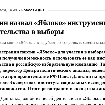
026, 16:49 •
НОВОСТИ ДНЯ
ин назвал «Яблоко» инструмен
тельства в выборы
 кампанию «Яблока» в зарубежных соцсетях вложены мил
истрации партии «Яблоко» для участия в выбора
 получили возможность использовать ее как ин
ства в российскую избирательную кампанию. Та
, директор Центра политического анализа, доце
тета при правительстве РФ Павел Данилин на п
толе Экспертного института социальных исслед
становка сил. Итоги регистрации и экспертная ан
 Данилила, одной из целей деятельности «Яблоко» 
ртии антивоенного электората с последующей попыт