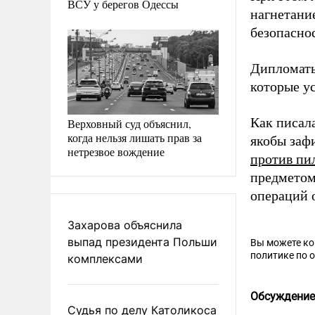
ВСУ у берегов Одессы
нагнетани
безопасно
Дипломаты
которые у
Как писал
Верховный суд объяснил,
когда нельзя лишать прав за
якобы заф
нетрезвое вождение
против пи
предметом
операций 
Захарова объяснила
выпад президента Польши
Вы можете к
политике по 
комплексами
Обсуждение
Судья по делу Католикоса