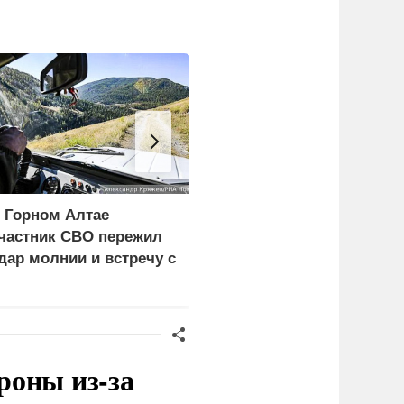
 Горном Алтае
ЕС ставит украинских
частник СВО пережил
уклонистов перед
дар молнии и встречу с
выбором между
едведем
нищетой и фронтом
роны из-за