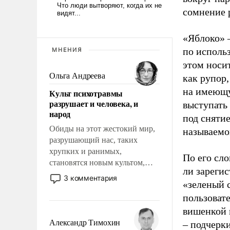
сомнение 
«Яблоко» 
по исполь
МНЕНИЯ
этом носи
Ольга Андреева
как рупор
на имеющу
Культ психотравмы
разрушает и человека, и
выступать
народ
под снятие
Обиды на этот жестокий мир,
называемо
разрушающий нас, таких
хрупких и ранимых,
По его сло
становятся новым культом,
ли зареги
постепенно вытесняя и
3 комментария
«зеленый 
отменяя традиционное
требование к человеку – быть
пользовате
мужественным и твердым под
вишенкой 
ударами судьбы, брать на себя
Александр Тимохин
– подчерк