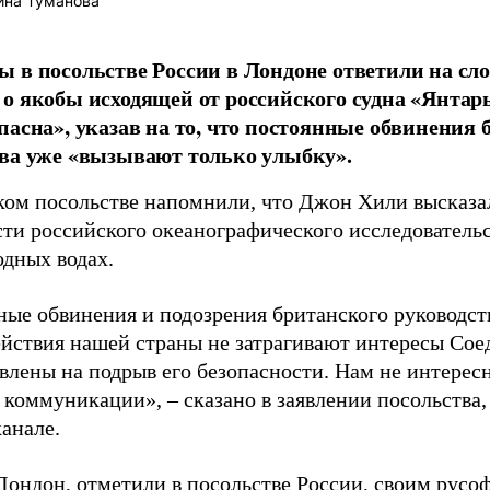
ина Туманова
 в посольстве России в Лондоне ответили на сл
о якобы исходящей от российского судна «Янтарь
пасна», указав на то, что постоянные обвинения 
ва уже «вызывают только улыбку».
ком посольстве напомнили, что Джон Хили высказ
сти российского океанографического исследовательс
дных водах.
ные обвинения и подозрения британского руководст
ействия нашей страны не затрагивают интересы Сое
авлены на подрыв его безопасности. Нам не интерес
 коммуникации», – сказано в заявлении посольства
канале.
Лондон, отметили в посольстве России, своим русо