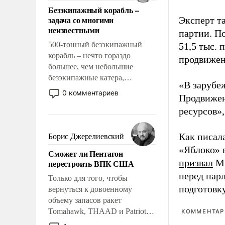
ответственность, помогать
Безэкипажный корабль –
слабым, идти вперед и
задача со многими
Эксперт т
адаптироваться.
неизвестными
партии. П
500-тонный безэкипажный
51,5 тыс.
корабль – нечто гораздо
продвижени
большее, чем небольшие
безэкипажные катера,
«В зарубе
применение которых уже
0 комментариев
Продвижен
стало обыденностью. Задача по
ресурсов»,
созданию такого корабля очень
сложна и амбициозна. Однако
и ее реализация радикально
Как писал
Борис Джерелиевский
поднимет наши боевые
«Яблоко» 
Сможет ли Пентагон
возможности.
призвал
Ми
перестроить ВПК США
перед пар
Только для того, чтобы
подготовк
вернуться к довоенному
объему запасов ракет
Tomahawk, THAAD и Patriot
КОММЕНТАРИ
США потребуется более трех