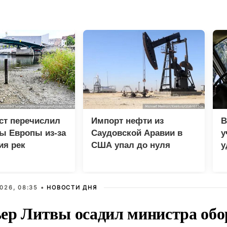
ст перечислил
Импорт нефти из
В
ы Европы из-за
Саудовской Аравии в
у
ия рек
США упал до нуля
у
м
026, 08:35 •
НОВОСТИ ДНЯ
ер Литвы осадил министра обо