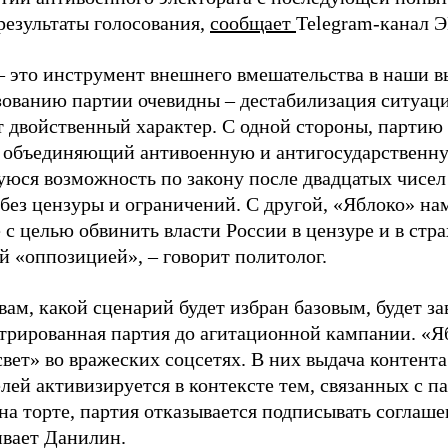
результаты голосования,
сообщает
Telegram-канал 
– это инструмент внешнего вмешательства в наши в
зованию партии очевидны – дестабилизация ситуаци
т двойственный характер. С одной стороны, партию
, объединяющий антивоенную и антигосударственну
юся возможность по закону после двадцатых чисел
 без цензуры и ограничений. С другой, «Яблоко» н
 с целью обвинить власти России в цензуре и в стра
й «оппозицией», – говорит политолог.
вам, какой сценарий будет избран базовым, будет за
стрированная партия до агитационной кампании. «Я
свет» во вражеских соцсетях. В них выдача контент
лей активизируется в контексте тем, связанных с па
на торте, партия отказывается подписывать соглаше
ивает Данилин.