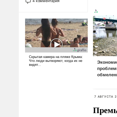
4 комментария
лет. Даже небольшая война с
Ираном опустошила
американские арсеналы.
Сложившаяся ситуация
означает многолетний период
уязвимости США, например,
перед Китаем.
Экономи
проблем
обмелен
7 АВГУСТА 2
Премь