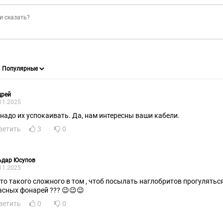
дрей
11.2025
 надо их успокаивать. Да, нам интересны ваши кабели.
ветить
3
0
ьдар Юсупов
11.2025
то такого сложного в том , чтоб посылать наглобритов прогуляться в 
асных фонарей ??? 😉😉😉
ветить
0
0