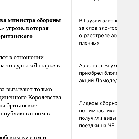
ова министра обороны
В Грузии завели дело и
» угрозе, которая
за слов экс-госминист
британского
о расстреле абхазских
пленных
ался в отношении
кого судна «Янтарь» в
Аэропорт Внуково
приобрел блокпакет
акций Домодедово
ва вызывают только
диненного Королевства
Лидеры сборной Росси
ны британские
по гимнастике не
, опубликованном в
получили визы для
поездки на ЧЕ
фобским курсом и