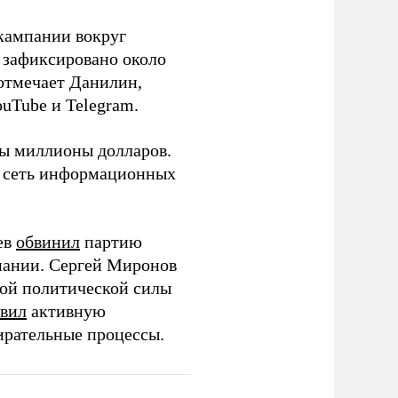
кампании вокруг
о зафиксировано около
 отмечает Данилин,
ouTube и Telegram.
ны миллионы долларов.
ю сеть информационных
ев
обвинил
партию
пании. Сергей Миронов
той политической силы
вил
активную
ирательные процессы.