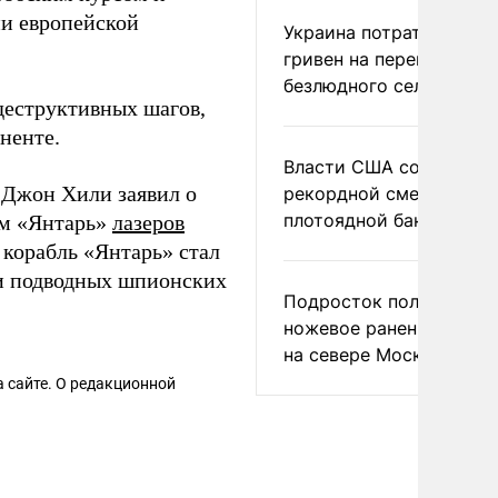
ии европейской
Украина потратила 1 мл
гривен на переименова
безлюдного села
деструктивных шагов,
ненте.
Власти США сообщили 
 Джон Хили заявил о
рекордной смертности 
плотоядной бактерии
ом «Янтарь»
лазеров
о корабль «Янтарь» стал
ии подводных шпионских
Подросток получил
ножевое ранение в дра
на севере Москвы
 сайте. О редакционной