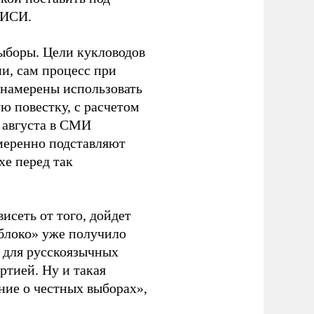
ЭИСИ.
ыборы. Цели кукловодов
и, сам процесс при
 намерены использовать
ю повестку, с расчетом
 августа в СМИ
амеренно подставляют
хе перед так
висеть от того, дойдет
блоко» уже получило
а для русскоязычных
ртией. Ну и такая
ние о честных выборах»,