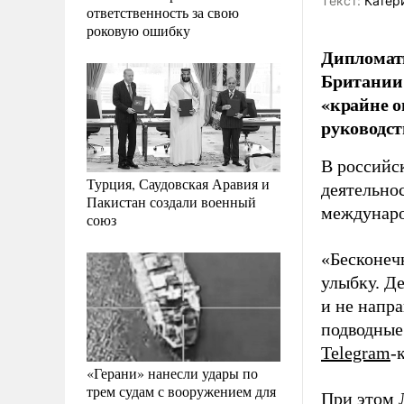
Tекст:
Катер
ответственность за свою
роковую ошибку
Дипломаты
Британии 
«крайне о
руководст
В российс
Турция, Саудовская Аравия и
деятельно
Пакистан создали военный
междунаро
союз
«Бесконеч
улыбку. Д
и не напр
подводные
Telegram
-
«Герани» нанесли удары по
трем судам с вооружением для
При этом 