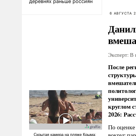
деревнях раньше россиян
6 АВГУСТА 2
Данил
вмеша
Эксперт: В
После рег
структуры
вмешатель
политолог
универси
круглом с
2026: Рас
По оценке
вокруг па