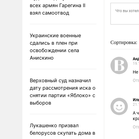
всех армян Гарегина II
взял самоотвод
Украинские военные
сдались в плен при
Сортировка:
освобождении села
Анискино
Ан
19.
Не
Верховный суд назначил
От
дату рассмотрения иска о
снятии партии «Яблоко» с
Ил
выборов
21.
А ч
кр
Лукашенко призвал
От
белорусов скупать дома в