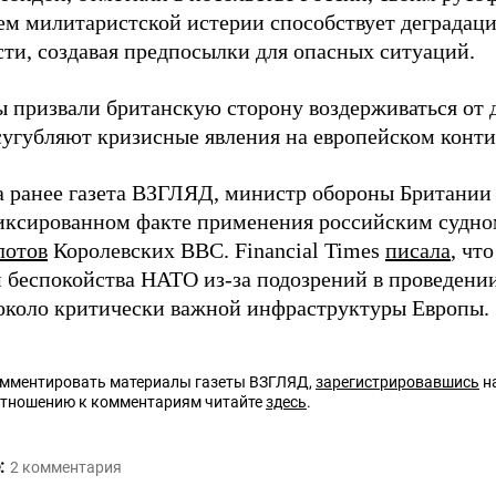
ем милитаристской истерии способствует деградац
сти, создавая предпосылки для опасных ситуаций.
 призвали британскую сторону воздерживаться от 
сугубляют кризисные явления на европейском конти
а ранее газета ВЗГЛЯД, министр обороны Британии
иксированном факте применения российским судн
лотов
Королевских ВВС. Financial Times
писала
, чт
 беспокойства НАТО из-за подозрений в проведен
около критически важной инфраструктуры Европы.
омментировать материалы газеты ВЗГЛЯД,
зарегистрировавшись
на
отношению к комментариям читайте
здесь
.
:
2
комментария