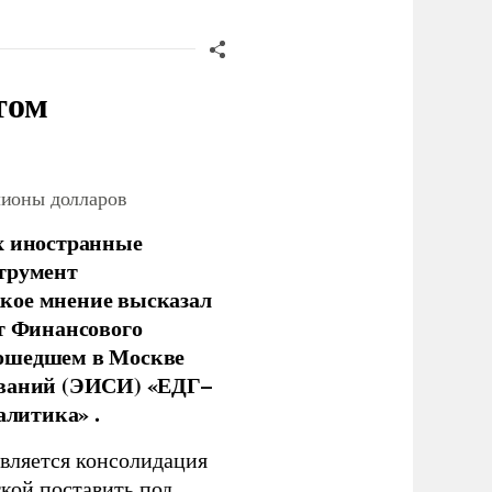
том
лионы долларов
х иностранные
струмент
кое мнение высказал
нт Финансового
рошедшем в Москве
ований (ЭИСИ) «ЕДГ–
алитика» .
является консолидация
кой поставить под