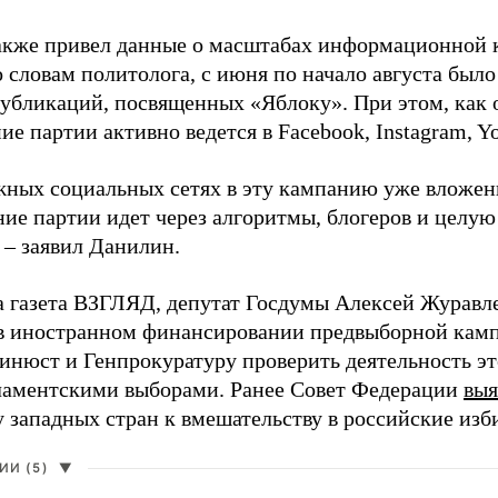
акже привел данные о масштабах информационной 
о словам политолога, с июня по начало августа был
 публикаций, посвященных «Яблоку». При этом, как
е партии активно ведется в Facebook, Instagram, Y
жных социальных сетях в эту кампанию уже вложе
ие партии идет через алгоритмы, блогеров и целу
 – заявил Данилин.
а газета ВЗГЛЯД, депутат Госдумы Алексей Журавл
в иностранном финансировании предвыборной кам
нюст и Генпрокуратуру проверить деятельность э
ламентскими выборами. Ранее Совет Федерации
выя
у западных стран к вмешательству в российские изб
И (5)
▼