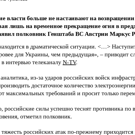
е власти больше не настаивают на возвращении
ая лишь на временное прекращение огня в пред
заявил полковник Генштаба ВС Австрии Маркус Р
находится в драматической ситуации. <…> Наступит 
уровее для Украины, чем предыдущая», – приводит с
в интервью телеканалу
N-TV
.
 аналитика, из-за ударов российских войск инфраст
производить достаточное количество электроэнерги
 от максимальных требований и просит только пере
о, российские силы успешно теснят противника по 
овения, отметил полковник.
 тяжесть российских атак по-прежнему приходится