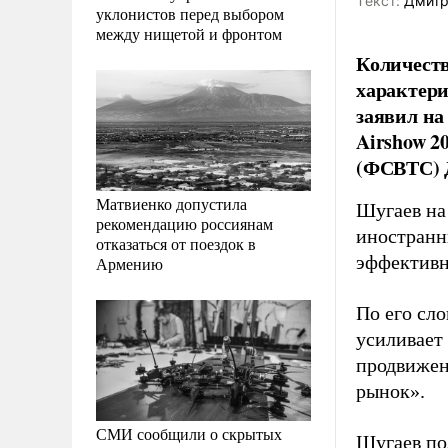
Tекст:
Дмитр
уклонистов перед выбором
между нищетой и фронтом
Количеств
характери
заявил на
Airshow 2
(ФСВТС) 
Матвиенко допустила
Шугаев на
рекомендацию россиянам
иностранн
отказаться от поездок в
эффективн
Армению
По его сло
усиливает
продвижен
рынок».
СМИ сообщили о скрытых
Шугаев по