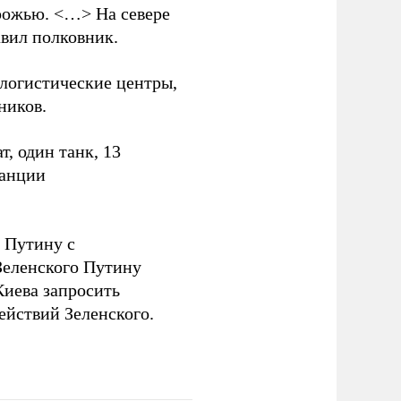
рожью. <…> На севере
вил полковник.
логистические центры,
ников.
, один танк, 13
танции
 Путину с
еленского Путину
Киева запросить
ействий Зеленского.