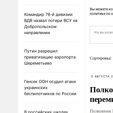
Вы можете к
политике по 
Командир 76-й дивизии
ВДВ назвал потери ВСУ на
Добропольском
направлении
Путин разрешил
приватизацию аэропорта
Сортировка:
Шереметьево
5 АВГУСТА 2
Генсек ООН осудил атаки
Полко
украинских
беспилотников по России
перем
Полковник 
В российских школах