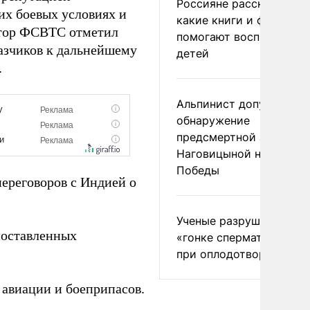
Россияне рассказали,
их боевых условиях и
какие книги и фильмы
ктор ФСВТС отметил
помогают воспитывать
азчиков к дальнейшему
детей
.
Альпинист допустил
обнаружение
предсмертной записки
Наговицыной на пике
Победы
ереговоров с Индией о
Ученые разрушили миф
поставленных
«гонке сперматозоидов
при оплодотворении
 авиации и боеприпасов.