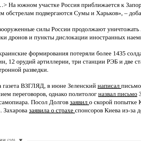
…> На южном участке Россия приближается к Запо
м обстрелам подвергаются Сумы и Харьков», – доба
вооруженные силы России продолжают уничтожать 
рки дронов и пункты дислокации иностранных наем
краинские формирования потеряли более 1435 солдат
н, 12 орудий артиллерии, три станции РЭБ и две с
тронной разведки.
а газета ВЗГЛЯД, в июне Зеленский
написал
письмо
ием переговоров, однако политолог
назвал письмо
З
самопиара. Посол Долгов
заявил
о скорой попытке 
. Захарова
заявила о страхе
спонсоров Киева из-за д
И (10)
▼