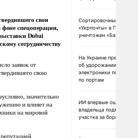
твердившего свои
Сортировочный пункт
а фоне спецоперации,
«Укрпочты» в Павлогра
выставки Dubai
уничтожен «Бандероль
ескому сотрудничеству
На Украине предупреди
исло заявок от
об удорожании китайс
дтвердившего свою
электроники после уда
по портам
зусловно, значительно
ИИ впервые оштрафова
ужению и влияет на
владельца подмосковн
ехники на мировой
участка за борщевик
 репутацией