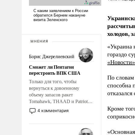
Украински
рассчитыв
холодов, 
МНЕНИЯ
«Украина 
гораздо с
Борис Джерелиевский
«Новости»
Сможет ли Пентагон
перестроить ВПК США
По словам
Только для того, чтобы
способна 
вернуться к довоенному
отказался
объему запасов ракет
Tomahawk, THAAD и Patriot
Кроме тог
США потребуется более трех
4 комментария
лет. Даже небольшая война с
соприкосн
Ираном опустошила
американские арсеналы.
«Основная
Сложившаяся ситуация