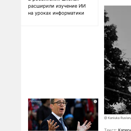
расширили изучение ИИ
на уроках информатики
@ Kaniuka Ruslan
Tекст:
Катер