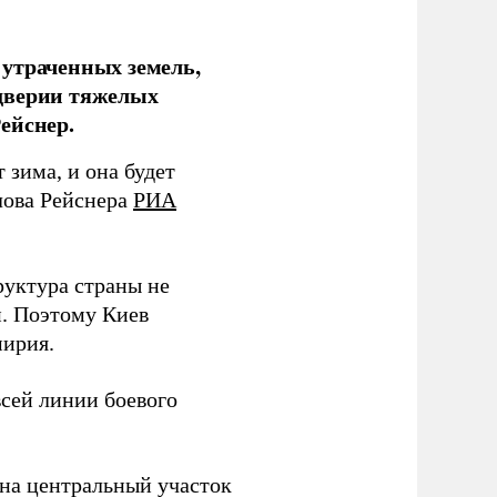
 утраченных земель,
дверии тяжелых
ейснер.
зима, и она будет
лова Рейснера
РИА
руктура страны не
и. Поэтому Киев
мирия.
всей линии боевого
 на центральный участок