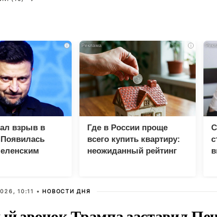
i
i
зал взрыв в
Где в России проще
С
 Появилась
всего купить квартиру:
с
Зеленским
неожиданный рейтинг
в
р
026, 10:11 •
НОВОСТИ ДНЯ
ый звонок Трампа заставил Пен