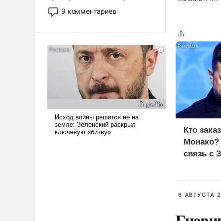
двигаемся по пути
9 комментариев
революционных изменений.
То, что несколько лет назад
было образом для
псевдонаучной фантастики,
стало всерьез обсуждаемой
идеей.
Кто зака
Монако?
связь с 
6 АВГУСТА 2
Гневн