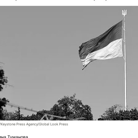
/Keystone Press Agency/Global Look Press
ина Туманова