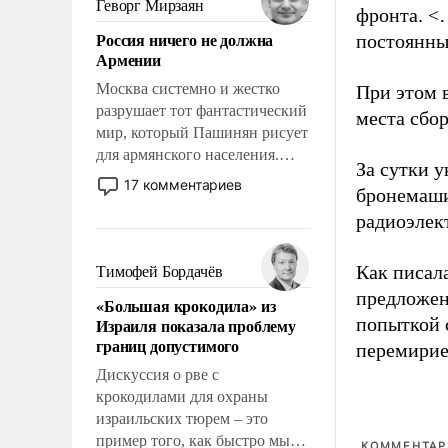
Геворг Мирзаян
фронта. <
означает многолетний период
Россия ничего не должна
постоянны
уязвимости США, например,
Армении
перед Китаем.
Москва системно и жестко
При этом 
разрушает тот фантастический
места сбо
мир, который Пашинян рисует
для армянского населения.
За сутки у
Мир, где политические
17 комментариев
бронемаши
прожекты будут безусловно
радиоэлек
оплачиваться за счет
российских
налогоплательщиков и где
Как писал
Тимофей Бордачёв
Еревану за свои поступки не
предложен
«Большая крокодила» из
нужно отвечать.
попыткой 
Израиля показала проблему
границ допустимого
перемирие
Дискуссия о рве с
крокодилами для охраны
израильских тюрем – это
пример того, как быстро мы
КОММЕНТАРИ