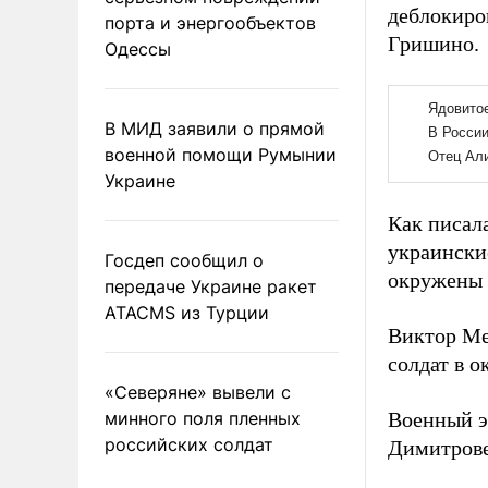
деблокиро
порта и энергообъектов
Гришино.
Одессы
В МИД заявили о прямой
военной помощи Румынии
Украине
Как писал
украински
Госдеп сообщил о
окружены 
передаче Украине ракет
ATACMS из Турции
Виктор М
солдат в 
«Северяне» вывели с
минного поля пленных
Военный 
российских солдат
Димитрове