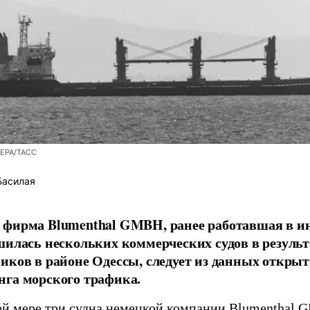
/EPA/ТАСС
Басилая
фирма Blumenthal GMBH, ранее работавшая в ин
шилась нескольких коммерческих судов в результ
иков в районе Одессы, следует из данных открыт
га морского трафика.
й мере три судна немецкой компании Blumenthal