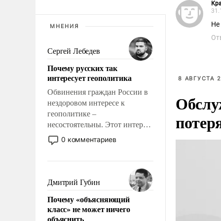
Кр
31.
Не
МНЕНИЯ
От
Сергей Лебедев
Почему русских так
интересует геополитика
8 АВГУСТА 2
Обвинения граждан России в
Обслу
нездоровом интересе к
геополитике –
потер
несостоятельны. Этот интерес
рационален и прагматичен. Он
0 комментариев
обусловлен тысячелетним
опытом выживания в крайне
непростых условиях и
фундаментальным знанием,
Дмитрий Губин
что мировая политика имеет
Почему «объясняющий
свойство заявляться на порог
класс» не может ничего
нашего дома.
объяснить