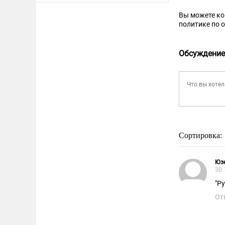
Вы можете к
политике по 
Обсуждение
Сортировка:
Юз
30.
"Р
От