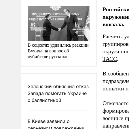
Российски
окруженны
вокзала.
Расчеты у
группиров
В соцсетях удивились реакции
Вучича на вопрос об
окруженны
«убийстве русских»
ТАСС
.
В сообщен
подраздел
Зеленский объяснил отказ
попытки п
Запада помогать Украине
с баллистикой
Отмечаетс
формирова
военные п
В Киеве заявили о
направлен
серьезном повреждении