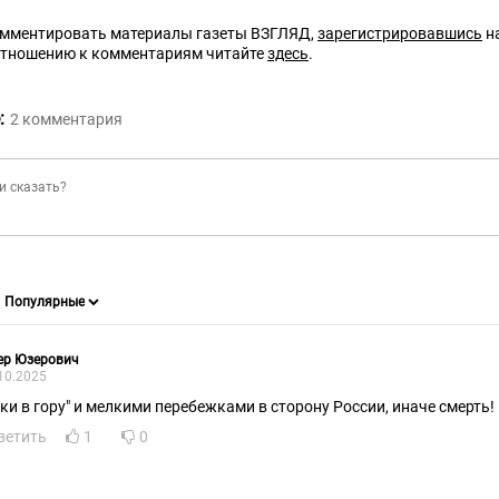
омментировать материалы газеты ВЗГЛЯД,
зарегистрировавшись
на
отношению к комментариям читайте
здесь
.
:
2
комментария
ер Юзерович
10.2025
уки в гору" и мелкими перебежками в сторону России, иначе смерть!
ветить
1
0