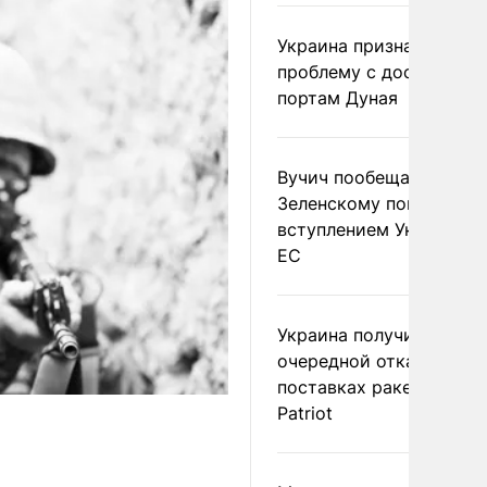
Украина признала
проблему с доступом к
портам Дуная
Вучич пообещал
Зеленскому помочь со
вступлением Украины в
ЕС
Украина получила
очередной отказ в
поставках ракет для
Patriot