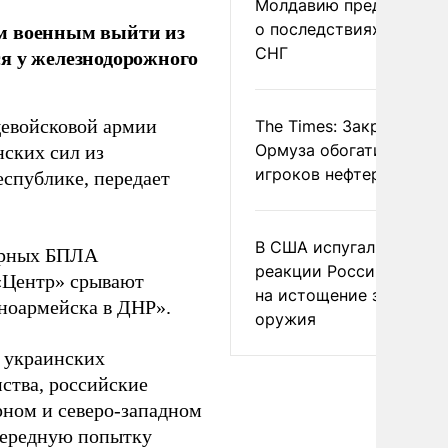
Молдавию предупреди
им военным выйти из
о последствиях выхода
СНГ
я у железнодорожного
щевойсковой армии
The Times: Закрытие
Ормуза обогатило новы
ских сил из
игроков нефтерынка
спублике, передает
В США испугались
арных БПЛА
реакции России и Кита
«Центр» срывают
на истощение запасов
ноармейска в ДНР».
оружия
 украинских
ства, российские
рном и северо-западном
очередную попытку