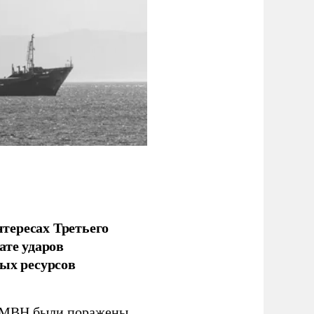
тересах Третьего
ате ударов
ых ресурсов
 GMBH были поражены