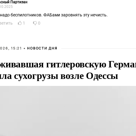
асный Партизан
10.2025
 надо беспилотников. ФАБами заровнять эту нечисть.
ветить
1
0
026, 15:21 •
НОВОСТИ ДНЯ
живавшая гитлеровскую Герма
яла сухогрузы возле Одессы