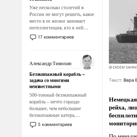
Уже несколько столетий в
России не могут решить, какое
место в ее жизни занимает
интеллигенция, кто к ней
принадлежит, а кого из нее
17 комментариев
исключили с правом
восстановления и без оного. И
чем она отличается от просто
образованных людей. Иногда
Александр Тимохин
@ ERDEM SAHIN
казалось, что эти вопросы
Безэкипажный корабль –
решены раз и навсегда, но –
задача со многими
Tекст:
Вера 
нет, не решены.
неизвестными
500-тонный безэкипажный
Немецкая 
корабль – нечто гораздо
рейха, ли
большее, чем небольшие
беспилотн
безэкипажные катера,
мониторин
применение которых уже
5 комментариев
стало обыденностью. Задача по
созданию такого корабля очень
По меньше