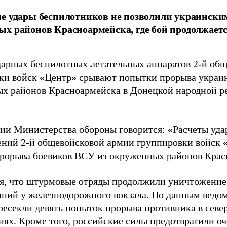
е удары беспилотников не позволили украинск
х районов Красноармейска, где бой продолжаетс
дарных беспилотных летательных аппаратов 2-й об
ки войск «Центр» срывают попытки прорыва украин
х районов Красноармейска в Донецкой народной ре
ии Министерства обороны говорится: «Расчеты уд
ений 2-й общевойсковой армии группировки войск 
рорыва боевиков ВСУ из окруженных районов Крас
я, что штурмовые отряды продолжили уничтожение
ний у железнодорожного вокзала. По данным ведом
ресекли девять попыток прорыва противника в севе
иях. Кроме того, российские силы предотвратили 