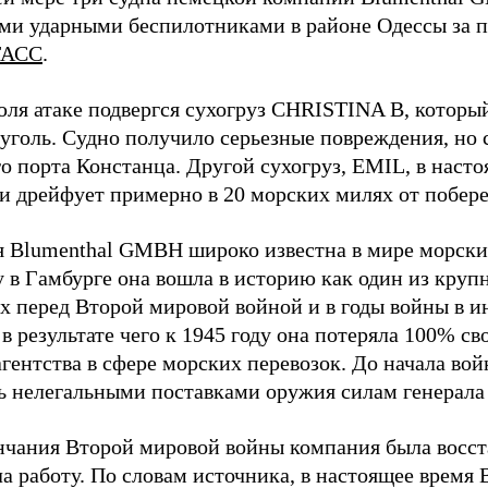
ми ударными беспилотниками в районе Одессы за п
ТАСС
.
юля атаке подвергся сухогруз CHRISTINA B, котор
 уголь. Судно получило серьезные повреждения, но 
о порта Констанца. Другой сухогруз, EMIL, в наст
и дрейфует примерно в 20 морских милях от побер
 Blumenthal GMBH широко известна в мире морских
у в Гамбурге она вошла в историю как один из кру
х перед Второй мировой войной и в годы войны в и
в результате чего к 1945 году она потеряла 100% св
агентства в сфере морских перевозок. До начала во
ь нелегальными поставками оружия силам генерала
нчания Второй мировой войны компания была восст
а работу. По словам источника, в настоящее время