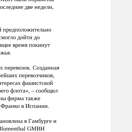
оследние две недели,
ый предположительно
смогло дойти до
оящее время покинут
ежья.
 перевозок. Созданная
пнейших перевозчиков,
нтересах фашистской
оего флота», – сообщил
йны фирма также
 Франко в Испании.
ановлена в Гамбурге и
 Blumenthal GMBH