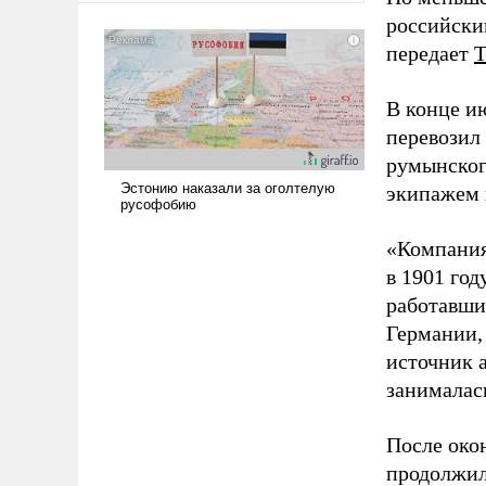
сложна и амбициозна. Однако
российски
и ее реализация радикально
передает
поднимет наши боевые
возможности.
В конце и
перевозил
румынског
экипажем 
«Компания
в 1901 год
работавши
Германии, 
источник 
занималас
После око
продолжил