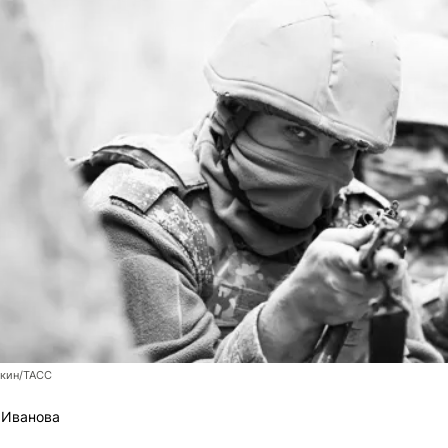
кин/ТАСС
 Иванова