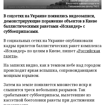
обеспечения пресс-службы
Восточного военного округа по
Тихоокеанскому флоту/ТАСС
В соцсетях на Украине появились видеозаписи,
демонстрирующие поражение объектов в Киеве
баллистическими ракетами «Искандер» с
суббоеприпасами.
В социальных сетях на Украине опубликовали
кадры прилетов баллистических ракет комплекса
«Искандер» по целям в Киеве, пишет
«Российская
газета»
.
На записях видно, как в темном небе над городом
происходит яркая вспышка, сопровождающаяся
мощным взрывом.
Затем на земле появляется множество искр и
слышится треск небольших разрывов. Так
срабатывают суббоеприпасы, вылетевшие из
кассетной боеголовки ракеты при достижении