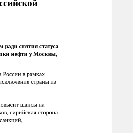
оссийской
м ради снятия статуса
упки нефти у Москвы,
з России в рамках
 исключение страны из
повысит шансы на
ов, сирийская сторона
 санкций,