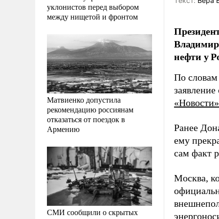
Tекст:
Вера 
уклонистов перед выбором
между нищетой и фронтом
Президент
Владимир
нефти у Р
По словам
заявление 
Матвиенко допустила
«Новости»
рекомендацию россиянам
отказаться от поездок в
Ранее Дон
Армению
ему прекр
сам факт 
Москва, к
официальн
внешнепол
СМИ сообщили о скрытых
энергонос