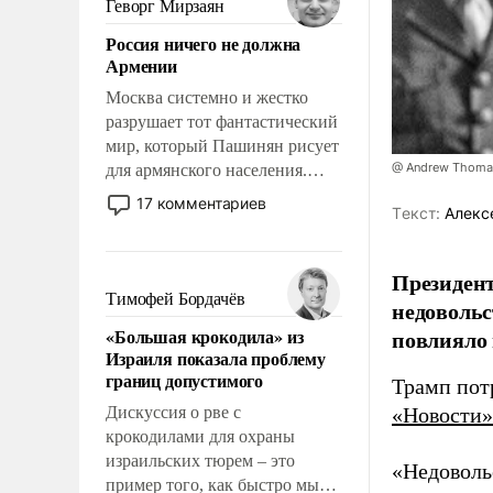
Геворг Мирзаян
означает многолетний период
Россия ничего не должна
уязвимости США, например,
Армении
перед Китаем.
Москва системно и жестко
разрушает тот фантастический
мир, который Пашинян рисует
@ Andrew Thomas
для армянского населения.
Мир, где политические
17 комментариев
Tекст:
Алекс
прожекты будут безусловно
оплачиваться за счет
российских
Президент
налогоплательщиков и где
Тимофей Бордачёв
недовольс
Еревану за свои поступки не
«Большая крокодила» из
повлияло
нужно отвечать.
Израиля показала проблему
границ допустимого
Трамп потр
Дискуссия о рве с
«Новости»
крокодилами для охраны
израильских тюрем – это
«Недоволь
пример того, как быстро мы