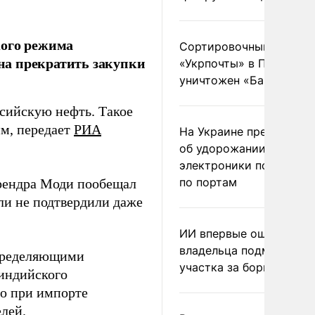
кого режима
Сортировочный пункт
на прекратить закупки
«Укрпочты» в Павлогра
уничтожен «Бандероль
ссийскую нефть. Такое
им, передает
РИА
На Украине предупреди
об удорожании китайс
электроники после уда
по портам
рендра Моди пообещал
ли не подтвердили даже
ИИ впервые оштрафова
владельца подмосковн
определяющими
участка за борщевик
индийского
то при импорте
лей.