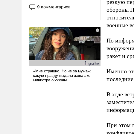
резкую пе
двигаемся по пути
9 комментариев
обороны Пи
революционных изменений.
относител
То, что несколько лет назад
было образом для
военные в
псевдонаучной фантастики,
стало всерьез обсуждаемой
По информ
идеей.
вооружени
ракет и с
Именно эт
последние
В ходе вст
заместите
информаци
При этом 
конфликте