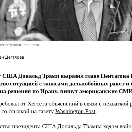
/CNP/Global Look Press
ей Дегтярёв
 США Дональд Трамп выразил главе Пентагона П
тво ситуацией с запасами дальнобойных ракет и 
 на решения по Ирану, пишут американские СМИ
ебовал от Хегсета объяснений в связи с нехваткой 
со ссылкой на газету
Washington Post
.
ство президента США Дональда Трампа ходом войн