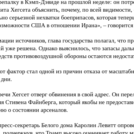
репалку в Кэмп-Дэвиде на прошлой неделе: он потр
та Хегсета объяснить, почему, по всей видимости, 
ьно серьезной нехватки боеприпасов, которая тепер
озможности США в отношении Ирана», – говорится 
ации источников, глава государства полагал, что п
й уже решена. Однако выяснилось, что запасы дал
редств противовоздушной обороны остаются недост
от фактор стал одной из причин отказа от масштабн
 дни.
речи Хегсет отверг обвинения в свой адрес. Он пер
ля Стивена Файнберга, который якобы не предостав
ю о состоянии арсеналов.
пресс-секретарь Белого дома Каролин Левитт опров
, подчеркнув, что Трамп высоко оценивает работу 