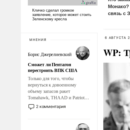
Монако?
связь с 
6 АВГУСТА 2
МНЕНИЯ
WP: Т
Борис Джерелиевский
Сможет ли Пентагон
перестроить ВПК США
Только для того, чтобы
вернуться к довоенному
объему запасов ракет
Tomahawk, THAAD и Patriot
США потребуется более трех
2 комментария
лет. Даже небольшая война с
Ираном опустошила
американские арсеналы.
Сложившаяся ситуация