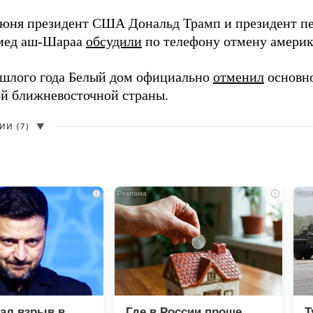
июня президент США Дональд Трамп и президент пе
мед аш-Шараа
обсудили
по телефону отмену америк
шлого года Белый дом официально
отменил
основн
ой ближневосточной страны.
И (7)
▼
i
i
зал взрыв в
Где в России проще
Т