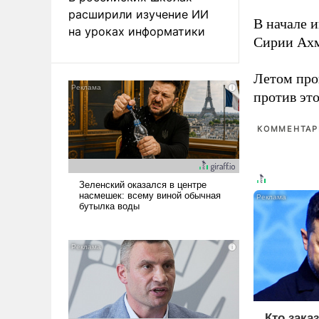
расширили изучение ИИ
В начале 
на уроках информатики
Сирии Ах
Летом про
против эт
КОММЕНТАРИ
Кто зака