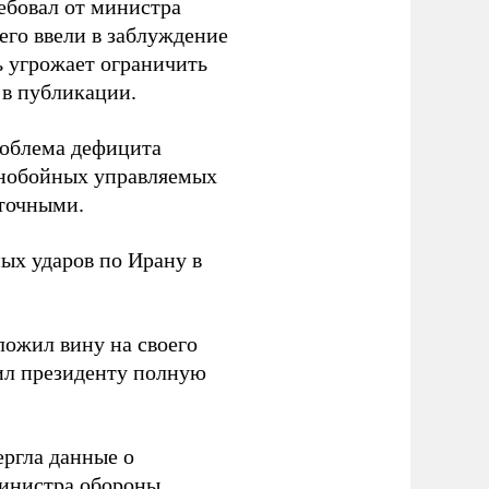
ебовал от министра
его ввели в заблуждение
ь угрожает ограничить
в публикации.
роблема дефицита
ьнобойных управляемых
аточными.
ых ударов по Ирану в
еложил вину на своего
ил президенту полную
ергла данные о
министра обороны.