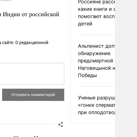
Россияне рассказали,
какие книги и фильмы
м Индии от российской
помогают воспитывать
детей
 сайте. О редакционной
Альпинист допустил
обнаружение
предсмертной записки
Наговицыной на пике
Победы
Ученые разрушили миф
«гонке сперматозоидов
при оплодотворении