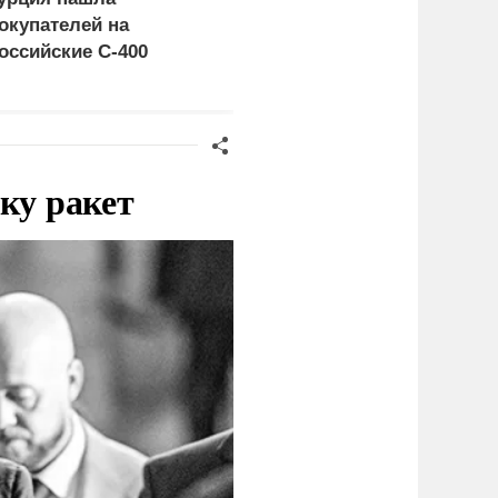
окупателей на
церемониться - теперь
оссийские C-400
это законная цель в
Германии
ку ракет