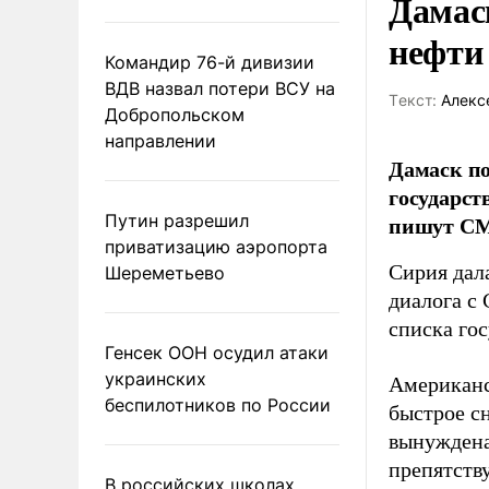
Дамас
нефти
Командир 76-й дивизии
ВДВ назвал потери ВСУ на
Tекст:
Алекс
Добропольском
направлении
Дамаск по
государст
Путин разрешил
пишут С
приватизацию аэропорта
Сирия дал
Шереметьево
диалога с
списка гос
Генсек ООН осудил атаки
украинских
Американс
беспилотников по России
быстрое с
вынуждена
препятств
В российских школах