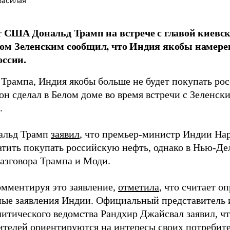
Басилая
 США Дональд Трамп на встрече с главой киевс
ом Зеленским сообщил, что Индия якобы намере
оссии.
 Трампа, Индия якобы больше не будет покупать ро
он сделал в Белом доме во время встречи с Зеленск
.
альд Трамп
заявил
, что премьер-министр Индии На
атить покупать российскую нефть, однако в Нью-Де
разговора Трампа и Моди.
омментируя это заявление,
отметила
, что считает 
ые заявления Индии. Официальный представитель 
итического ведомства Рандхир Джайсвал заявил, ч
ителей
ориентируются
на интересы своих потребите