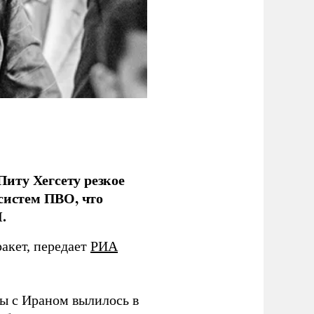
иту Хегсету резкое
систем ПВО, что
.
ракет, передает
РИА
ы с Ираном вылилось в