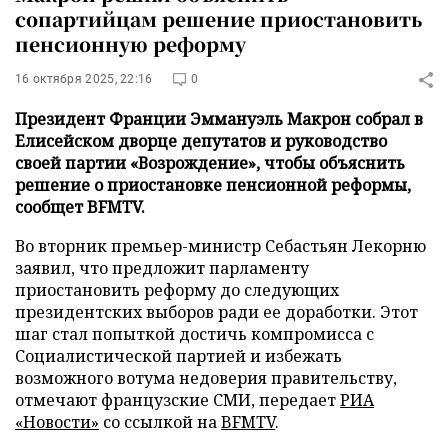
сопартийцам решение приостановить
пенсионную реформу
16 октября 2025, 22:16
0
Президент Франции Эммануэль Макрон собрал в
Елисейском дворце депутатов и руководство
своей партии «Возрождение», чтобы объяснить
решение о приостановке пенсионной реформы,
сообщет BFMTV.
Во вторник премьер-министр Себастьян Лекорню
заявил, что предложит парламенту
приостановить реформу до следующих
президентских выборов ради ее доработки. Этот
шаг стал попыткой достичь компромисса с
Социалистической партией и избежать
возможного вотума недоверия правительству,
отмечают французские СМИ, передает
РИА
«Новости»
со ссылкой на
BFMTV
.