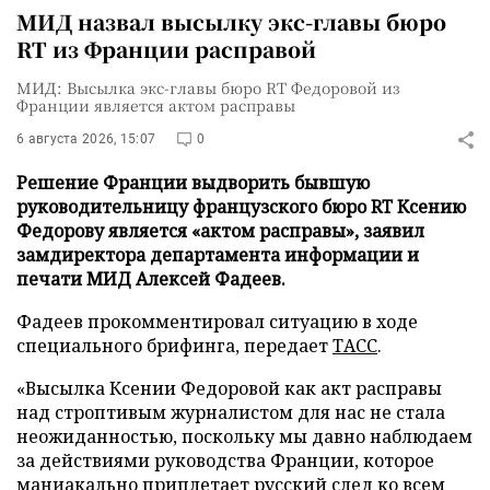
МИД назвал высылку экс-главы бюро
RT из Франции расправой
МИД: Высылка экс-главы бюро RT Федоровой из
Франции является актом расправы
6 августа 2026, 15:07
0
Решение Франции выдворить бывшую
руководительницу французского бюро RT Ксению
Федорову является «актом расправы», заявил
замдиректора департамента информации и
печати МИД Алексей Фадеев.
Фадеев прокомментировал ситуацию в ходе
специального брифинга, передает
ТАСС
.
«Высылка Ксении Федоровой как акт расправы
над строптивым журналистом для нас не стала
неожиданностью, поскольку мы давно наблюдаем
за действиями руководства Франции, которое
маниакально приплетает русский след ко всем