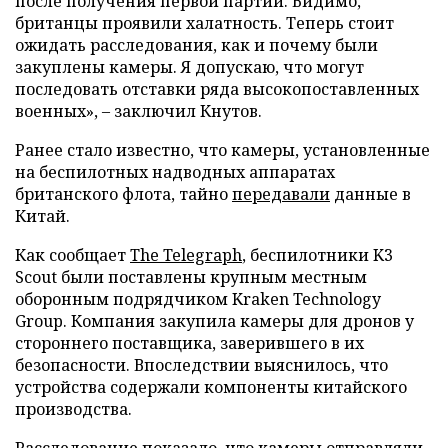
после получения первой партии. Видимо,
британцы проявили халатность. Теперь стоит
ожидать расследования, как и почему были
закуплены камеры. Я допускаю, что могут
последовать отставки ряда высокопоставленных
военных», – заключил Кнутов.
Ранее стало известно, что камеры, установленные
на беспилотных надводных аппаратах
британского флота, тайно
передавали
данные в
Китай.
Как сообщает
The Telegraph
, беспилотники K3
Scout были поставлены крупным местным
оборонным подрядчиком Kraken Technology
Group. Компания закупила камеры для дронов у
стороннего поставщика, заверившего в их
безопасности. Впоследствии выяснилось, что
устройства содержали компоненты китайского
производства.
Расследование показало, что камеры отправляли