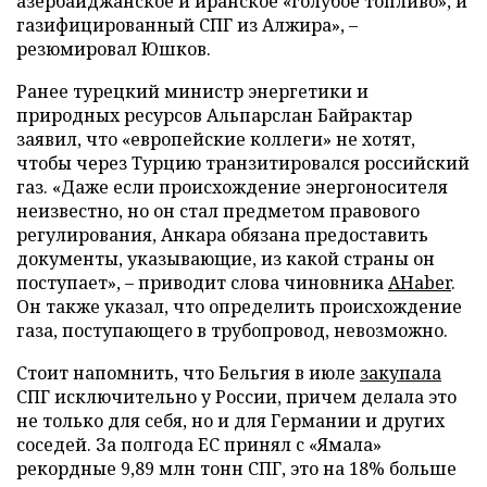
азербайджанское и иранское «голубое топливо», и
газифицированный СПГ из Алжира», –
резюмировал Юшков.
Ранее турецкий министр энергетики и
природных ресурсов Альпарслан Байрактар
заявил, что «европейские коллеги» не хотят,
чтобы через Турцию транзитировался российский
газ. «Даже если происхождение энергоносителя
неизвестно, но он стал предметом правового
регулирования, Анкара обязана предоставить
документы, указывающие, из какой страны он
поступает», – приводит слова чиновника
AHaber
.
Он также указал, что определить происхождение
газа, поступающего в трубопровод, невозможно.
Стоит напомнить, что Бельгия в июле
закупала
СПГ исключительно у России, причем делала это
не только для себя, но и для Германии и других
соседей. За полгода ЕС принял с «Ямала»
рекордные 9,89 млн тонн СПГ, это на 18% больше