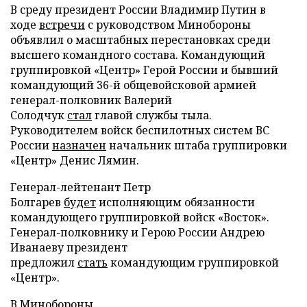
В среду президент России Владимир Путин в
ходе
встречи
с руководством Минобороны
объявлил о масштабных перестановках среди
высшего командного состава. Командующий
группировкой «Центр» Герой России и бывший
командующий 36-й общевойсковой армией
генерал-полковник Валерий
Солодчук
стал
главой службы тыла.
Руководителем войск беспилотных систем ВС
России
назначен
начальник штаба группировки
«Центр» Денис Лямин.
Генерал-лейтенант Петр
Болгарев
будет
исполняющим обязанности
командующего группировкой войск «Восток».
Генерал-полковнику и Герою России Андрею
Иванаеву президент
предложил
стать
командующим группировкой
«Центр».
В Минобороны