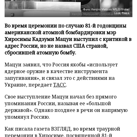
Фото: Kenjiro Matsuo/AFLO/Global
Look Press
Во время церемонии по случаю 81-й годовщины
американской атомной бомбардировки мэр
Хиросимы Кадзуми Мацуи выступил с критикой в
адрес России, но не назвал США страной,
сбросившей атомную бомбу.
Мацуи заявил, что Россия якобы «использует
ядерное оружие в качестве инструмента
запугивания», и связал это с действиями на
Украине, передает
ТАСС
.
Свое выступление Мацуи начал без прямого
упоминания России, называя ее «большой
державой». Однако позднее в речи он напрямую
упомянул Россию.
Как писала газета ВЗГЛЯД, во время траурной
церемонии в Хиросиме, посвященной 81-й