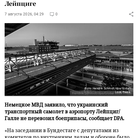
Лейпциге
7 августа 2026, 04:29
0
Фото: Hendrik Schmidt/dpa/Global
Look Press
Немецкое МВД заявило, что украинский
транспортный самолет в аэропорту Лейпциг/
Галле не перевозил боеприпасы, сообщает DPA.
«На заседании в Бундестаге с депутатами из
комитетов по внутренним делам и обороне было