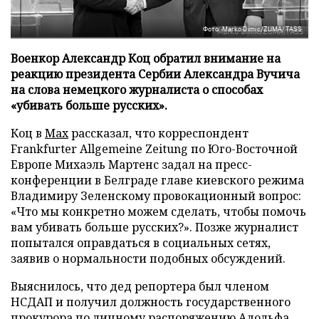
Фото: Marko Dimic/ZUMA/TASS
Военкор Александр Коц обратил внимание на
реакцию президента Сербии Александра Вучича
на слова немецкого журналиста о способах
«убивать больше русских».
Коц в
Мах
рассказал, что корреспондент
Frankfurter Allgemeine Zeitung по Юго-Восточной
Европе Михаэль Мартенс задал на пресс-
конференции в Белграде главе киевского режима
Владимиру Зеленскому провокационный вопрос:
«Что мы конкретно можем сделать, чтобы помочь
вам убивать больше русских?». Позже журналист
попытался оправдаться в социальных сетях,
заявив о нормальности подобных обсуждений.
Выяснилось, что дед репортера был членом
НСДАП и получил должность государственного
прокурора по личному распоряжению Адольфа