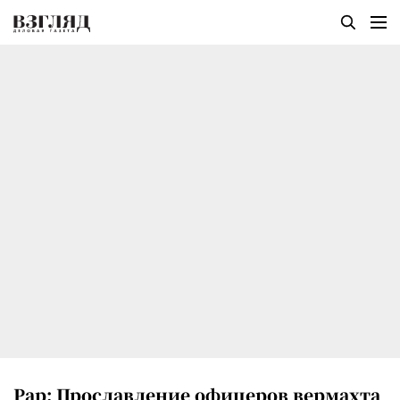
Рар: Прославление офицеров вермахта