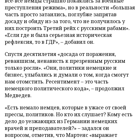
все-все немцы страшно покаялись за военные
преступления режима», но в реальности «большая
часть просто затаились, поглубже запрятав
досаду и обиду из-за того, что не получилось у
них построить Третий рейх с русскими рабами».
«Если где и была серьезная историческая
рефлексия, то в ГДР», – добавил он.
Спустя десятилетия «досада от поражения,
реваншизм, ненависть к презренным русским
только росли». «Они, политики немецкие и
бизнес, улыбались и думали о том, когда смогут
нам отомстить. Ресентимент – это часть
немецкого политического кода», – продолжил
Медведев.
«Есть немало немцев, которые в ужасе от своей
прессы, политиков. Но кто их слушает? Кому есть
дело до уезжающих из Германии немецких
врачей и преподавателей?» – задался он
вопросом, отметив, что Мартенс «выражает