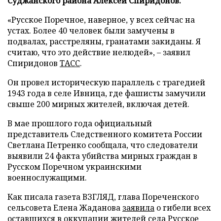
Суджанского района Алексей Спиридонов.
«Русское Поречное, наверное, у всех сейчас на
устах. Более 40 человек были замучены в
подвалах, расстреляны, гранатами закиданы. Я
считаю, что это действие нелюдей», – заявил
Спиридонов
ТАСС
.
Он провел историческую параллель с трагедией
1943 года в селе Ивница, где фашисты замучили
свыше 200 мирных жителей, включая детей.
В мае прошлого года официальный
представитель Следственного комитета России
Светлана Петренко сообщала, что следователи
выявили 24 факта убийства мирных граждан в
Русском Поречном украинскими
военнослужащими.
Как писала газета ВЗГЛЯД, глава Пореченского
сельсовета Елена Жаданова
заявила
о гибели всех
оставшихся в оккупации жителей села Русское