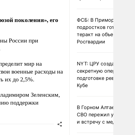
озой поколения», его
ФСБ: В Приморье трое
подростков готовили
теракт на объекте
оны России при
Росгвардии
.
пределит мир на
NYT: ЦРУ создало
секретную опергруппу 
свои военные расходы на
подготовке революции 
ь их до 2,5%.
Кубе
Владимиром Зеленским,
нию поддержки
В Горном Алтае участн
СВО пережил удар мол
и встречу с медведем