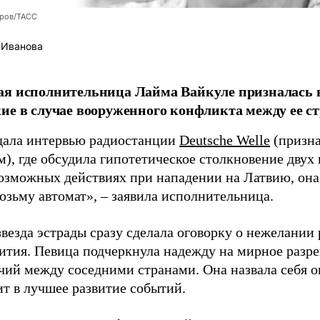
оров/ТАСС
 Иванова
я исполнительница Лайма Вайкуле призналась в
ие в случае вооруженного конфликта между ее ст
дала интервью радиостанции
Deutsche Welle
(призна
), где обсудила гипотетическое столкновение двух 
возможных действиях при нападении на Латвию, она
возьму автомат», – заявила исполнительница.
везда эстрады сразу сделала оговорку о нежелании
ития. Певица подчеркнула надежду на мирное раз
чий между соседними странами. Она назвала себя 
ит в лучшее развитие событий.