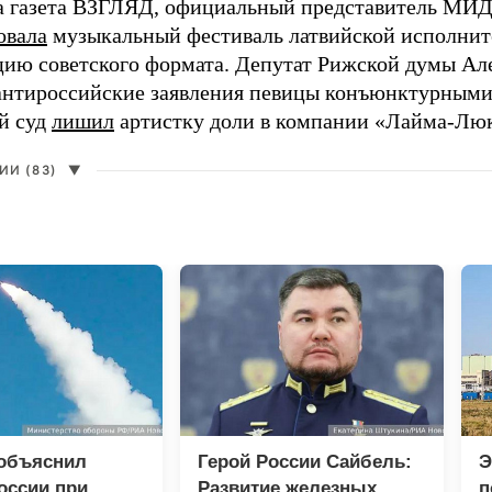
а газета ВЗГЛЯД, официальный представитель МИД
овала
музыкальный фестиваль латвийской исполнит
цию советского формата. Депутат Рижской думы Ал
нтироссийские заявления певицы конъюнктурными
й суд
лишил
артистку доли в компании «Лайма-Люк
И (83)
▼
 объяснил
Герой России Сайбель:
Э
оссии при
Развитие железных
п