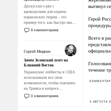
отвечать.
вытянул с
Дискуссия о рве с
крокодилами для охраны
израильских тюрем – это
Герой Рос
пример того, как быстро мы
процедуры
двигаемся по пути
9 комментариев
революционных изменений.
Всего в р
То, что несколько лет назад
представл
было образом для
псевдонаучной фантастики,
официальн
Сергей Миркин
стало всерьез обсуждаемой
Зачем Зеленский лезет на
идеей.
Голосовани
Ближний Восток
течение тр
Украинские лоббисты в США
использовали все свои
КОММЕНТАРИ
возможности, чтобы повлиять
на Трампа в вопросе
предоставления вооружений
0 комментариев
своим нанимателям. Вероятно,
3 АВГУСТА 2
кому-то из тех, кто
консультирует Киев, пришла в