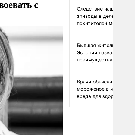
воевать с
Следствие нашло новы
эпизоды в деле
похитителей москвичек
Бывшая жительница
Эстонии назвала главн
преимущества России
Врачи объяснили, как е
мороженое в жару без
вреда для здоровья