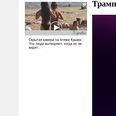
Трамп
голову мысль: хорошо бы
продемонстрировать, что
Украина вступила в
вооруженное противостояние
с Ираном.