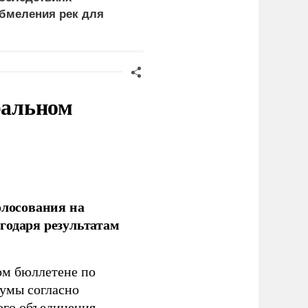
бмеления рек для
удар молнии и встречу 
вропы и Украины
медведем
ральном
олосования на
годаря результатам
ом бюллетене по
думы согласно
ого объединения