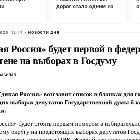
ии
дорог стало одним из
о
еских центров в
приоритетов Народной
Е
программы ЕР
026, 12:47 •
НОВОСТИ ДНЯ
ая Россия» будет первой в феде
тене на выборах в Госдуму
Басилая
диная Россия» возглавит список в бланках для г
их выборах депутатов Государственной думы бла
и.
оссия» будет стоять первым номером в избирательн
ому округу на предстоящих выборах депутатов Гос
е, которая проходит в ЦИК. Жребий для политическ