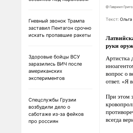
@ Гавриил Григ
Tекст:
Ольга
Гневный звонок Трампа
заставил Пентагон срочно
искать пропавшие ракеты
Латвийска
руки оруж
Здоровые бойцы ВСУ
Артистка 
заразились ВИЧ после
иноагентом
американских
вопрос о 
экспериментов
ответ. «Я 
При этом з
Спецслужбы Грузии
кровопрол
возбудили дело о
противоре
саботаже из-за фейков
всегда вер
про россиян