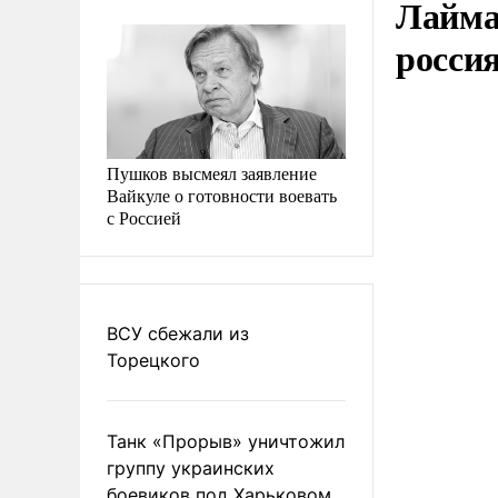
Лайма 
росси
Пушков высмеял заявление
Вайкуле о готовности воевать
с Россией
ВСУ сбежали из
Торецкого
Танк «Прорыв» уничтожил
группу украинских
боевиков под Харьковом