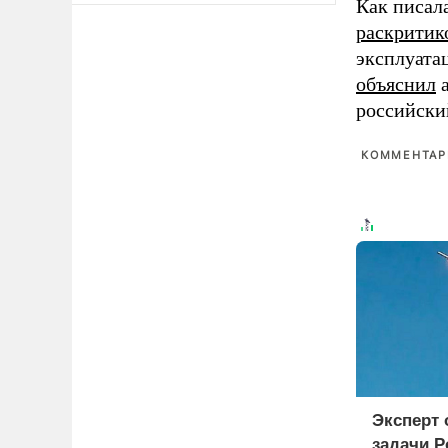
Как писал
раскритик
эксплуата
объяснил
а
российски
КОММЕНТАРИ
Эксперт
задачи Р