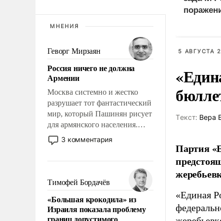
поражен
логистич
МНЕНИЯ
Киеве
Геворг Мирзаян
5 АВГУСТА 2
Россия ничего не должна
«Един
Армении
бюлле
Москва системно и жестко
разрушает тот фантастический
мир, который Пашинян рисует
Tекст:
Вера 
для армянского населения.
Мир, где этому населению все
3 комментария
Партия «Е
должны просто по
определению, где его
предстоящ
политические прожекты будут
жеребьевк
беспрекословно оплачиваться
Тимофей Бордачёв
за счет российских
«Единая Р
«Большая крокодила» из
налогоплательщиков и где за
федеральн
Израиля показала проблему
свои поступки не нужно
границ допустимого
жеребьевк