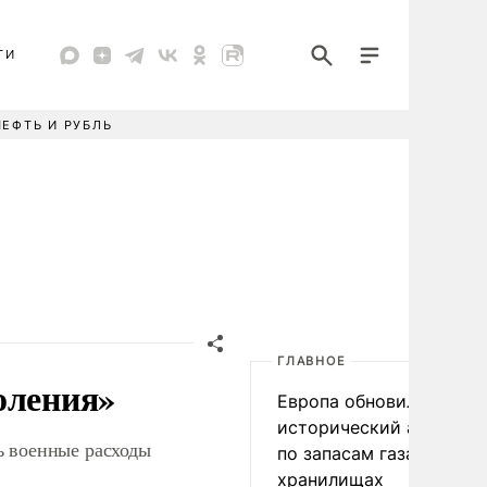
ТИ
НЕФТЬ И РУБЛЬ
ГЛАВНОЕ
оления»
Европа обновила
исторический антирек
ь военные расходы
по запасам газа в
хранилищах