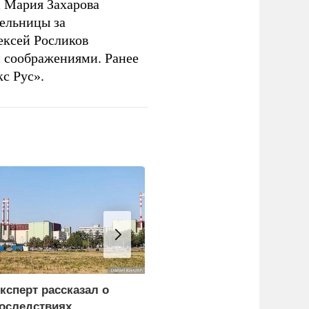
 Мария Захарова
ельницы за
ексей Росликов
 соображениями. Ранее
с Рус».
ксперт рассказал о
В Горном Алтае
оследствиях
участник СВО пережил