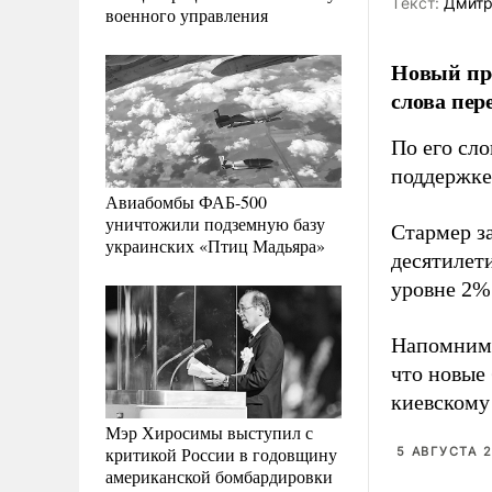
Tекст:
Дмитр
военного управления
Новый пре
слова пере
По его сло
поддержке
Авиабомбы ФАБ-500
уничтожили подземную базу
Стармер з
украинских «Птиц Мадьяра»
десятилет
уровне 2%
Напомним,
что новые
киевскому
Мэр Хиросимы выступил с
критикой России в годовщину
5 АВГУСТА 2
американской бомбардировки