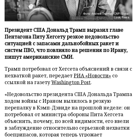
Фото: Andrew Thomas/CNP/Global
Look Press
Президент США Дональд Трамп выразил главе
Пентагона Питу Хегсету резкое недовольство
ситуацией с запасами дальнобойных ракет и
систем ПВО, что повлияло на решения по Ирану,
пишут американские СМИ.
Трамп потребовал от Хегсета объяснений в связи с
нехваткой ракет, передает
РИА «Новости»
со
ссылкой на газету
Washington Post
.
«Недовольство президента США Дональда Трампа
ходом войны с Ираном вылилось в резкую
перепалку в Кэмп-Дэвиде на прошлой неделе: он
потребовал от министра обороны Пита Хегсета
объяснить, почему, по всей видимости, его ввели
в заблуждение относительно серьезной нехватки
боеприпасов, которая теперь угрожает