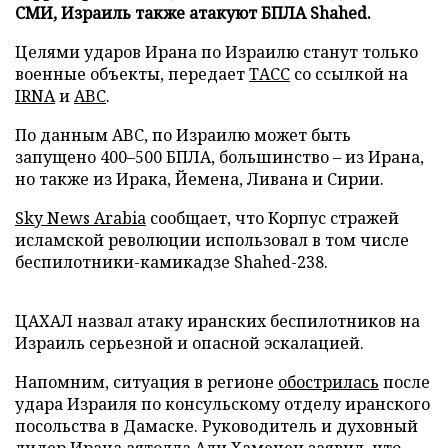
СМИ, Израиль также атакуют БПЛА Shahed.
Целями ударов Ирана по Израилю станут только
военные объекты, передает
ТАСС
со ссылкой на
IRNA
и
ABC
.
По данным ABC, по Израилю может быть
запущено 400–500 БПЛА, большинство – из Ирана,
но также из Ирака, Йемена, Ливана и Сирии.
Sky News Arabia
сообщает, что Корпус стражей
исламской революции использовал в том числе
беспилотники-камикадзе Shahed-238.
ЦАХАЛ назвал атаку иранских беспилотников на
Израиль серьезной и опасной эскалацией.
Напомним, ситуация в регионе
обострилась
после
удара Израиля по консульскому отделу иранского
посольства в Дамаске. Руководитель и духовный
лидер Ирана аятолла Али Хаменеи заявил, что