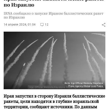
по Израилю
IRNA сообщило о запуске Ираном баллистических ракет
по Израилю
14 апреля 2024, 01:04
12
Фото: Irgc Official Webiste/Keystone
Press Agency/Global Look Press
Иран запустил в сторону Израиля баллистические
ракеты, цели находятся в глубине израильской
территории, сообщают источники. По данным