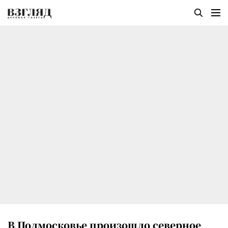
В Подмосковье произошло северное