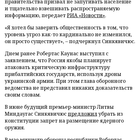
правительства призвал не запугивать население
и тщательно взвешивать распространяемую
информацию, передает
РИА «Новости»
.
«Я хотел бы заверить общественность в том, что
уровень угроз как-то кардинально не изменился,
он просто существует», – подчеркнул Синкявичюс.
Днем ранее Робертас Каунас выступил с
заявлением, что Россия якобы планирует
атаковать критическую инфраструктуру
прибалтийских государств, используя дроны
украинской армии. При этом глава оборонного
ведомства не представил никаких доказательств
своим словам.
В июне будущий премьер-министр Литвы
Миндаугас Синкявичюс
предложил
убрать из
конституции запрет на размещение ядерного
оружия.
В мае министр обороны республики Робертас