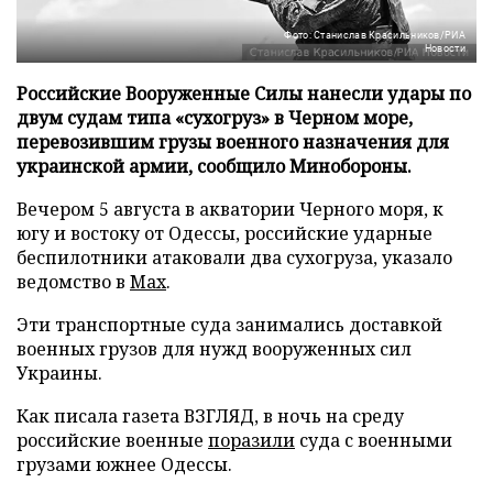
Фото: Станислав Красильников/РИА
Новости
Российские Вооруженные Силы нанесли удары по
двум судам типа «сухогруз» в Черном море,
перевозившим грузы военного назначения для
украинской армии, сообщило Минобороны.
Вечером 5 августа в акватории Черного моря, к
югу и востоку от Одессы, российские ударные
беспилотники атаковали два сухогруза, указало
ведомство в
Max
.
Эти транспортные суда занимались доставкой
военных грузов для нужд вооруженных сил
Украины.
Как писала газета ВЗГЛЯД, в ночь на среду
российские военные
поразили
суда с военными
грузами южнее Одессы.