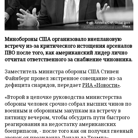
Фото: AdMedia/CNP/Global Look
Press
Минобороны США организовало внеплановую
встречу из-за критического истощения арсеналов
ПВО после того, как американский лидер лично
отчитал ответственного за снабжение чиновника.
Заместитель министра обороны США Стивен
Файнберг провел экстренное совещание из-за
дефицита снарядов, передает
РИА «Новости»
.
«Второй в цепочке руководства министерства
обороны человек срочно собрал высших чинов по
военным и оборонным закупкам на встречу в
пятницу вечером, чтобы обсудить пути быстрого
реагирования на недостатку американских
боеприпасов, - после того как он получил гневный
звонок от президента Дональда Трампа», –