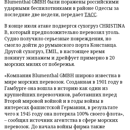
Blumenthal GMBH были поражены российскими
ударными беспилотниками в районе Одессы за
последние две недели, передает
ТАСС
.
В конце июля атаке подвергся сухогруз CHRISTINA
B, который предположительно перевозил уголь.
Судно получило серьезные повреждения, но
смогло дойти до румынского порта Констанца.
Другой сухогруз, EMIL, в настоящее время
покинут экипажем и дрейфует примерно в 20
морских милях от побережья.
«Компания Blumenthal GMBH широко известна в
мире морских перевозок. Созданная в 1901 году в
Гамбурге она вошла в историю как один из
крупнейших перевозчиков, работавших перед
Второй мировой войной и в годы войны в
интересах фашистской Германии, в результате
чего к 1945 году она потеряла 100% своего флота»,
– сообщил источник агентства в сфере морских
перевозок. До начала войны фирма также