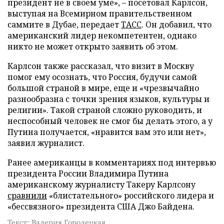
президент не в своем уме», – посетовал Карлсон,
выступая на Всемирном правительственном
саммите в Дубае, передает
ТАСС
. Он добавил, что
американский лидер некомпетентен, однако
никто не может открыто заявить об этом.
Карлсон также рассказал, что визит в Москву
помог ему осознать, что Россия, будучи самой
большой страной в мире, еще и «чрезвычайно
разнообразна с точки зрения языков, культуры и
религии». Такой страной сложно руководить, и
неспособный человек не смог бы делать этого, а у
Путина получается, «нравится вам это или нет»,
заявил журналист.
Ранее американцы в комментариях под интервью
президента России Владимира Путина
американскому журналисту Такеру Карлсону
сравнили
«блистательного» российского лидера и
«бессвязного» президента США Джо Байдена.
Текст: Валерия Городецкая