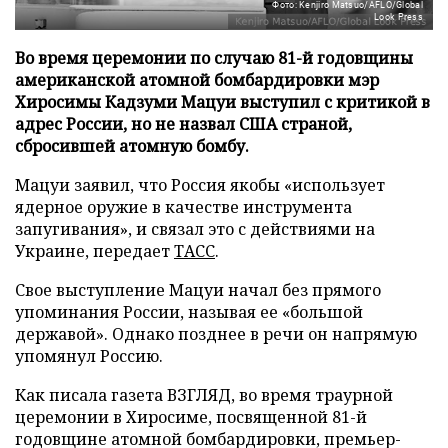
Фото: Kenjiro Matsuo/AFLO/Global
Look Press
Во время церемонии по случаю 81-й годовщины
американской атомной бомбардировки мэр
Хиросимы Кадзуми Мацуи выступил с критикой в
адрес России, но не назвал США страной,
сбросившей атомную бомбу.
Мацуи заявил, что Россия якобы «использует
ядерное оружие в качестве инструмента
запугивания», и связал это с действиями на
Украине, передает
ТАСС
.
Свое выступление Мацуи начал без прямого
упоминания России, называя ее «большой
державой». Однако позднее в речи он напрямую
упомянул Россию.
Как писала газета ВЗГЛЯД, во время траурной
церемонии в Хиросиме, посвященной 81-й
годовщине атомной бомбардировки, премьер-