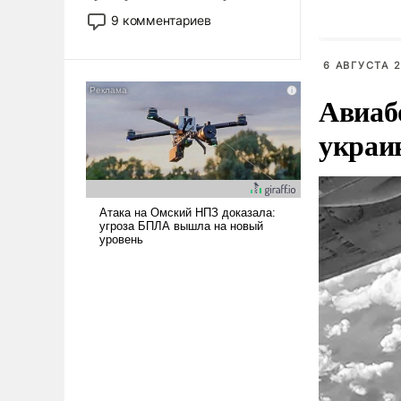
двигаемся по пути
9 комментариев
революционных изменений.
То, что несколько лет назад
6 АВГУСТА 2
было образом для
псевдонаучной фантастики,
Авиаб
стало всерьез обсуждаемой
идеей.
украи