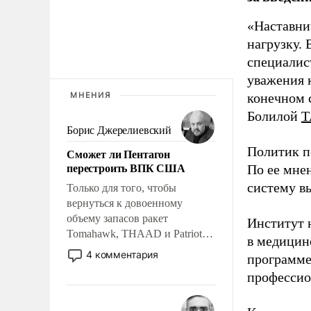
«Наставни
нагрузку. 
специалис
уважения к
МНЕНИЯ
конечном с
Болилой
Т
Борис Джерелиевский
Политик п
Сможет ли Пентагон
перестроить ВПК США
По ее мне
систему в
Только для того, чтобы
вернуться к довоенному
объему запасов ракет
Институт 
Tomahawk, THAAD и Patriot
в медицине
США потребуется более трех
4 комментария
программе
лет. Даже небольшая война с
профессио
Ираном опустошила
американские арсеналы.
Сложившаяся ситуация