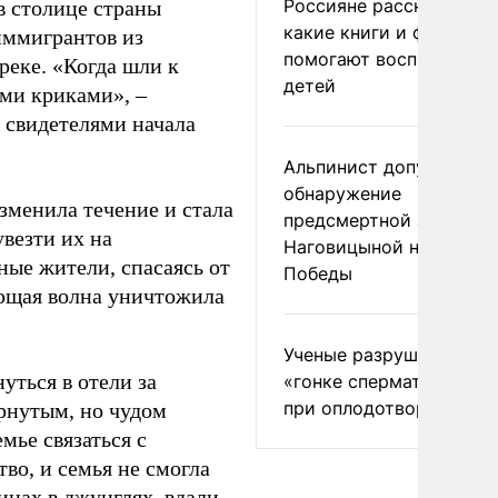
Россияне рассказали,
в столице страны
какие книги и фильмы
 иммигрантов из
помогают воспитывать
реке. «Когда шли к
детей
ыми криками», –
 свидетелями начала
Альпинист допустил
обнаружение
зменила течение и стала
предсмертной записки
везти их на
Наговицыной на пике
ные жители, спасаясь от
Победы
ающая волна уничтожила
Ученые разрушили миф
уться в отели за
«гонке сперматозоидов
при оплодотворении
рнутым, но чудом
ье связаться с
о, и семья не смогла
инах в джунглях, вдали