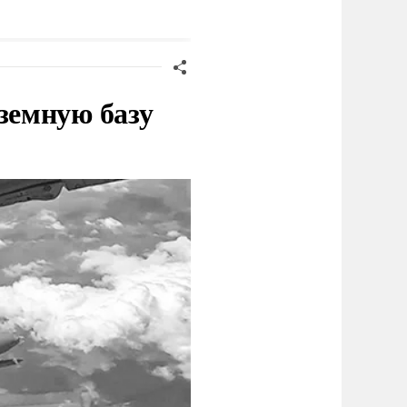
ермании
земную базу