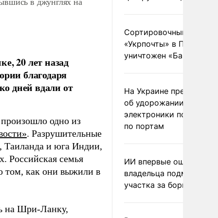
рывшись в джунглях на
Сортировочный пункт
«Укрпочты» в Павлогра
уничтожен «Бандероль
е, 20 лет назад
ории благодаря
ко дней вдали от
На Украине предупреди
об удорожании китайс
электроники после уда
е произошло одно из
по портам
вости»
. Разрушительные
, Таиланда и юга Индии,
х. Российская семья
ИИ впервые оштрафова
о том, как они выжили в
владельца подмосковн
участка за борщевик
ь на Шри-Ланку,