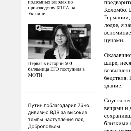
подземных заводах по
предварите
производству БПЛА на
Коломбо. В
Украине
Германии,
лодке, я 
вспоминае
цунами.
Оказавшис
шире, нес
Первая в истории 500-
балльница ЕГЭ поступила в
возвышенно
МФТИ
бедствия.
здание.
Спустя не
Путин поблагодарил 76-ю
вещами и 
дивизию ВДВ за высокие
сохранивш
темпы наступления под
близкими 
Добропольем
сразу уле