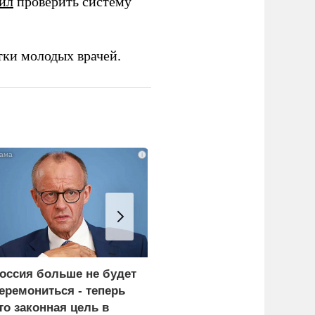
ил
проверить систему
тки молодых врачей.
i
оссия больше не будет
«Генерал-провал»: кака
еремониться - теперь
правда выяснилась про
то законная цель в
Драпатого