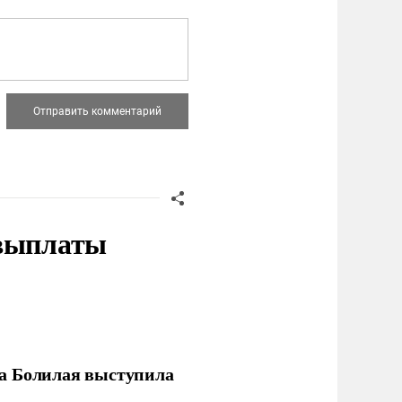
 выплаты
ла Болилая выступила