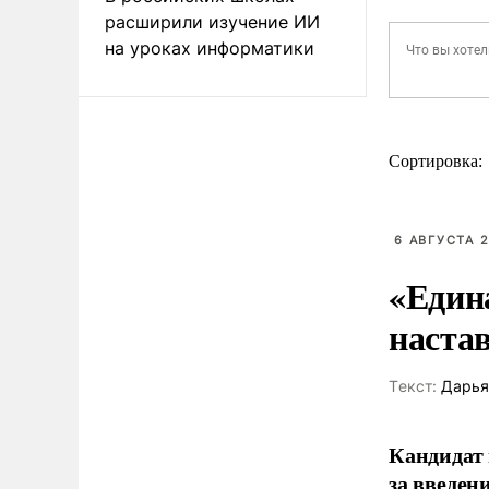
расширили изучение ИИ
на уроках информатики
Сортировка:
6 АВГУСТА 2
«Един
наста
Tекст:
Дарья
Кандидат 
за введен