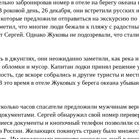
льно забронировав номер в отеле на берегу океана 
 роковой день, 26 декабря, они встретили русских
 которые предложили отправиться на экскурсию по 
заметил, что многие люди бежали к пляжу с радостн
т Сергей. Однако Жуковы не подозревали, что стали
ь в джунглях, они неожиданно заметили, как река и
я обломки и мусор. Капитан лодки принял решение у
сть, где вскоре собрались и другие туристы и мест
 В это время в отеле Жуковых у берега океана убыв
сколько часов спасатели предложили мужчинам верн
документами. Сергей обнаружил свой номер переве
иеся документы и кнопочный телефон позволили сем
в России. Желающих покинуть страну было множеств
теть. Им предложили провести несколько дней в хиж