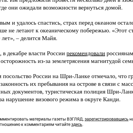
 где они ожидали возможности вернуться домой.
ым и удалось спастись, страх перед океаном остал
ше не летают к океаническому побережью. «Этот ст
0 лет», – делится Майя.
 в декабре власти России
рекомендовали
россиянам
 осторожность из-за землетрясения магнитудой семь
 посольство России на Шри-Ланке отмечало, что г
законность их пребывания на острове в связи с ма
ных документов, туристическая полиция Шри-Лан
 за нарушение визового режима в округе Канди.
омментировать материалы газеты ВЗГЛЯД,
зарегистрировавшись
на
отношению к комментариям читайте
здесь
.