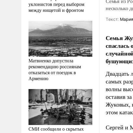
Семья из Ро
уклонистов перед выбором
несколько д
между нищетой и фронтом
Tекст:
Мария
Семья Жук
спаслась 
случайной
бушующих
Матвиенко допустила
рекомендацию россиянам
отказаться от поездок в
Двадцать л
Армению
самых раз
волны выс
оставив з
Жуковых, 
этом ката
Сергей и 
СМИ сообщили о скрытых