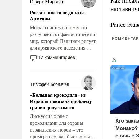
Как писал
Геворг Мирзаян
означает многолетний период
наставнич
Россия ничего не должна
уязвимости США, например,
Армении
перед Китаем.
Ранее глав
Москва системно и жестко
разрушает тот фантастический
КОММЕНТАРИ
мир, который Пашинян рисует
для армянского населения.
Мир, где политические
17 комментариев
прожекты будут безусловно
оплачиваться за счет
российских
налогоплательщиков и где
Тимофей Бордачёв
Еревану за свои поступки не
«Большая крокодила» из
нужно отвечать.
Израиля показала проблему
границ допустимого
Дискуссия о рве с
Кто зака
крокодилами для охраны
Монако?
израильских тюрем – это
связь с 
пример того, как быстро мы