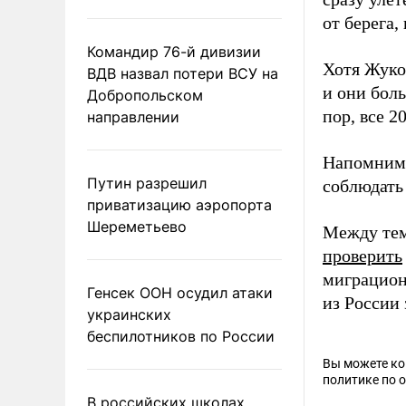
от берега,
Командир 76-й дивизии
Хотя Жуков
ВДВ назвал потери ВСУ на
и они боль
Добропольском
пор, все 2
направлении
Напомним,
Путин разрешил
соблюдать
приватизацию аэропорта
Шереметьево
Между тем
проверить
миграцион
Генсек ООН осудил атаки
из России
украинских
беспилотников по России
Вы можете к
политике по 
В российских школах