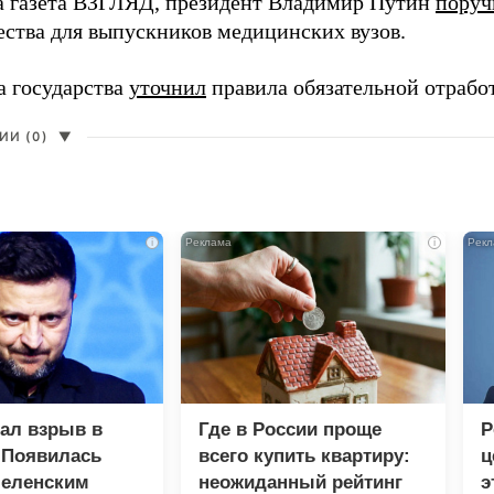
а газета ВЗГЛЯД, президент Владимир Путин
поруч
ества для выпускников медицинских вузов.
а государства
уточнил
правила обязательной отрабо
И (0)
▼
i
i
зал взрыв в
Где в России проще
Р
 Появилась
всего купить квартиру:
ц
Зеленским
неожиданный рейтинг
э