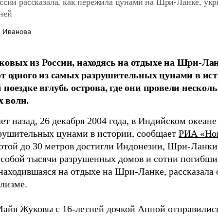
ссии рассказала, как пережила цунами на Шри-Ланке, ук
ней
 Иванова
овых из России, находясь на отдыхе на Шри-Ланк
от одного из самых разрушительных цунами в ист
 поездке вглубь острова, где они провели несколь
 волн.
ет назад, 26 декабря 2004 года, в Индийском океан
рушительных цунами в истории, сообщает
РИА «Но
отой до 30 метров достигли Индонезии, Шри-Ланки
а собой тысячи разрушенных домов и сотни погибши
находившаяся на отдыхе на Шри-Ланке, рассказала 
клизме.
Майя Жуковы с 16-летней дочкой Анной отправилис