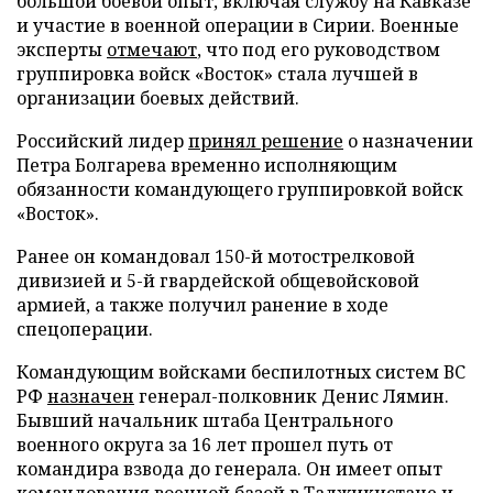
большой боевой опыт, включая службу на Кавказе
и участие в военной операции в Сирии. Военные
эксперты
отмечают
, что под его руководством
группировка войск «Восток» стала лучшей в
организации боевых действий.
Российский лидер
принял решение
о назначении
Петра Болгарева временно исполняющим
обязанности командующего группировкой войск
«Восток».
Ранее он командовал 150-й мотострелковой
дивизией и 5-й гвардейской общевойсковой
армией, а также получил ранение в ходе
спецоперации.
Командующим войсками беспилотных систем ВС
РФ
назначен
генерал-полковник Денис Лямин.
Бывший начальник штаба Центрального
военного округа за 16 лет прошел путь от
командира взвода до генерала. Он имеет опыт