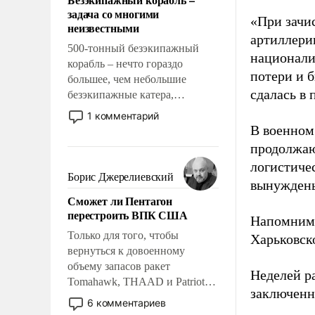
слабым, идти вперед и
задача со многими
адаптироваться.
«При зачи
неизвестными
артиллери
500-тонный безэкипажный
национали
корабль – нечто гораздо
потери и 
большее, чем небольшие
сдалась в
безэкипажные катера,
применение которых уже
1 комментарий
стало обыденностью. Задача по
В военном
созданию такого корабля очень
продолжаю
сложна и амбициозна. Однако
логистиче
и ее реализация радикально
Борис Джерелиевский
вынуждены
поднимет наши боевые
Сможет ли Пентагон
возможности.
перестроить ВПК США
Напомним,
Только для того, чтобы
Харьковск
вернуться к довоенному
объему запасов ракет
Неделей р
Tomahawk, THAAD и Patriot
заключенн
США потребуется более трех
6 комментариев
лет. Даже небольшая война с