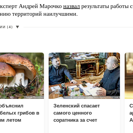
ксперт Андрей Марочко
назвал
результаты работы с
нию территорий наилучшими.
И (4)
▼
 объяснил
Зеленский спасает
С
белых грибов в
самого ценного
а
им летом
соратника за счет
А
разведки