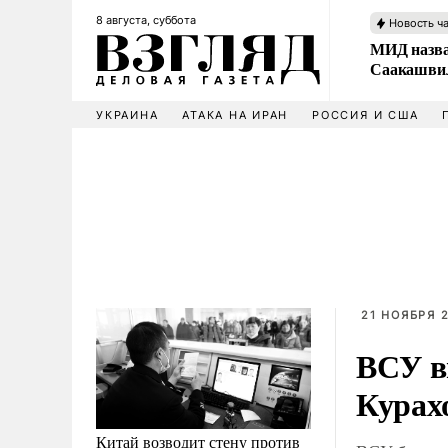
8 августа, суббота
Новость ч
МИД назва
Саакашвил
УКРАИНА
АТАКА НА ИРАН
РОССИЯ И США
21 НОЯБРЯ 2
ВСУ в
Курах
Китай возводит стену против