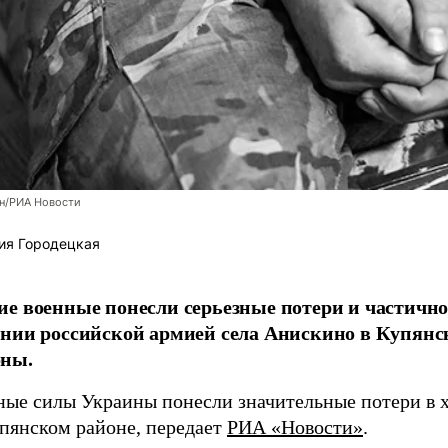
н/РИА Новости
ия Городецкая
е военные понесли серьезные потери и частично
нии российской армией села Анискино в Купянс
ны.
ые силы Украины понесли значительные потери в х
упянском районе, передает
РИА «Новости»
.