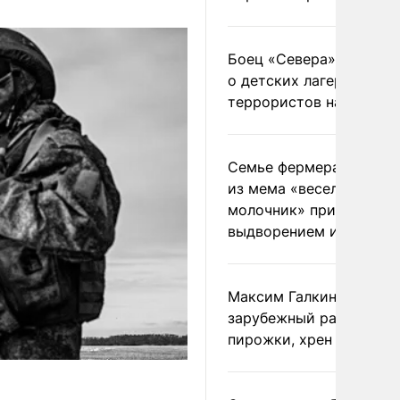
Боец «Севера» рассказ
о детских лагерях
террористов на Украин
Семье фермера Уолкер
из мема «веселый
молочник» пригрозили
выдворением из Росси
Максим Галкин добавил
зарубежный райдер
пирожки, хрен и морс