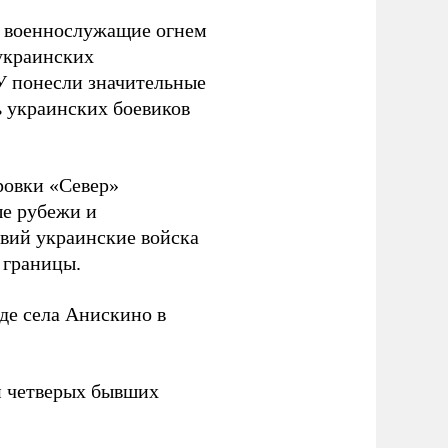
е военнослужащие огнем
украинских
У понесли значительные
ь украинских боевиков
ровки «Север»
е рубежи и
твий украинские войска
 границы.
де села Анискино в
н четверых бывших