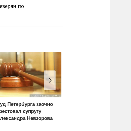
еверян по
уд Петербурга заочно
Врачи объяснили, как
рестовал супругу
есть мороженое в жару
лександра Невзорова
без вреда для здоровья