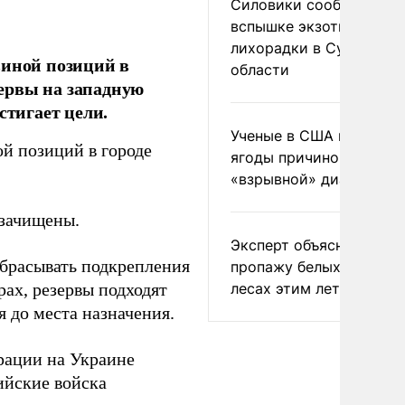
Силовики сообщили о
вспышке экзотической
лихорадки в Сумской
виной позиций в
области
ервы на западную
стигает цели.
Ученые в США назвали 
ой позиций в городе
ягоды причиной
«взрывной» диареи
 зачищены.
Эксперт объяснил
брасывать подкрепления
пропажу белых грибов 
лесах этим летом
рах, резервы подходят
я до места назначения.
ерации на Украине
сийские войска