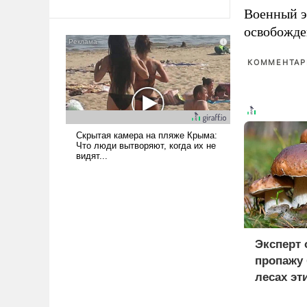
Военный э
Ираном опустошила
американские арсеналы.
освобожде
Сложившаяся ситуация
означает многолетний период
КОММЕНТАРИ
уязвимости США, например,
перед Китаем.
Эксперт
пропажу 
лесах эт