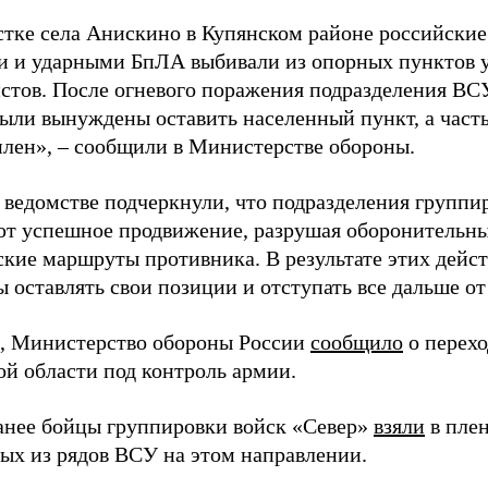
стке села Анискино в Купянском районе российски
и и ударными БпЛА выбивали из опорных пунктов 
стов. После огневого поражения подразделения ВС
были вынуждены оставить населенный пункт, а част
 плен», – сообщили в Министерстве обороны.
 ведомстве подчеркнули, что подразделения группи
т успешное продвижение, разрушая оборонительны
ские маршруты противника. В результате этих дейс
 оставлять свои позиции и отступать все дальше от
 Министерство обороны России
сообщило
о перехо
ой области под контроль армии.
анее бойцы группировки войск «Север»
взяли
в пле
ых из рядов ВСУ на этом направлении.