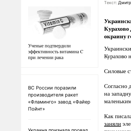
Tекст:
Дмитр
Украински
Курахово 
окраину г
Ученые подтвердили
Украински
эффективность витамина C
Курахово 
при лечении рака
Силовые с
Согласно 
ВС России поразили
на западну
производителя ракет
маленькими
«Фламинго» завод «Файер
Пойнт»
Как писал
заняли
эле
Украина признала провал