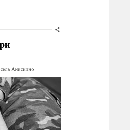
при
 села Анискино