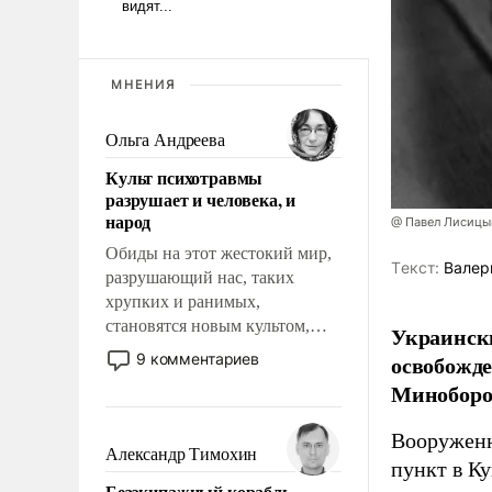
МНЕНИЯ
Ольга Андреева
Культ психотравмы
разрушает и человека, и
народ
@ Павел Лисицы
Обиды на этот жестокий мир,
Tекст:
Валер
разрушающий нас, таких
хрупких и ранимых,
становятся новым культом,
Украински
постепенно вытесняя и
9 комментариев
освобожде
отменяя традиционное
Миноборо
требование к человеку – быть
мужественным и твердым под
Вооруженн
ударами судьбы, брать на себя
Александр Тимохин
пункт в К
ответственность, помогать
Безэкипажный корабль –