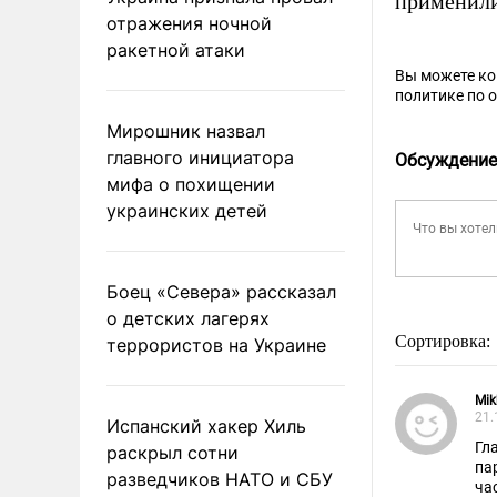
применили
отражения ночной
ракетной атаки
Вы можете к
политике по 
Мирошник назвал
главного инициатора
Обсуждение
мифа о похищении
украинских детей
Боец «Севера» рассказал
о детских лагерях
Сортировка:
террористов на Украине
Mik
21.
Испанский хакер Хиль
Гл
раскрыл сотни
па
разведчиков НАТО и СБУ
ча