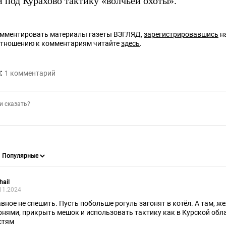
 под Курахово тактику «волчьей охоты».
омментировать материалы газеты ВЗГЛЯД,
зарегистрировавшись
на
отношению к комментариям читайте
здесь
.
:
1
комментарий
hail
11.2024
авное не спешить. Пусть побольше рогуль загонят в котёл. А там, ж
рнями, прикрыть мешок и использовать тактику как в Курской обл
стям