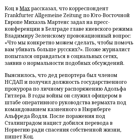
Коц в
Мах
рассказал, что корреспондент
Frankfurter Allgemeine Zeitung по Юго-Восточной
Европе Михаэль Мартенс задал на пресс-
конференции в Белграде главе киевского режима
Владимиру Зеленскому провокационный вопрос:
«Что мы конкретно можем сделать, чтобы помочь
вам убивать больше русских?». Позже журналист
попытался оправдаться в социальных сетях,
заявив о нормальности подобных обсуждений.
Выяснилось, что дед репортера был членом
НСДАП и получил должность государственного
прокурора по личному распоряжению Адольфа
Гитлера. В годы войны он служил офицером в
штабе оперативного руководства вермахта под
командованием казненного в Нюрнберге
Альфреда Йодля. После поражения под
Сталинградом нацист добился перевода в
Норвегию ради спасения собственной жизни,
пишет Коц.