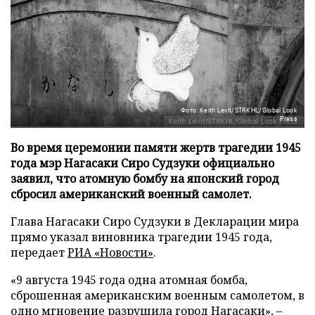
Фото: Keith Levit/STRKHL/Global Look
Press
Во время церемонии памяти жертв трагедии 1945
года мэр Нагасаки Сиро Судзуки официально
заявил, что атомную бомбу на японский город
сбросил американский военный самолет.
Глава Нагасаки Сиро Судзуки в Декларации мира
прямо указал виновника трагедии 1945 года,
передает
РИА «Новости»
.
«9 августа 1945 года одна атомная бомба,
сброшенная американским военным самолетом, в
одно мгновение разрушила город Нагасаки», –