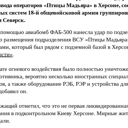
звода операторов «Птицы Мадьяра» в Херсоне, с
ых систем 18-й общевойсковой армии группиров
 Северск.
 помощью авиабомб ФАБ-500 нанесла удар по подз
о размещения подразделения ВСУ «Птицы Мадьяра»
ами, который был рядом с подземной базой в Херсо
ости»
.
тате огневого воздействия было полностью уничтоже
ротивника, вероятно несколько иностранных специал
в, а также оборудование РЭБ, РЭР и устройства дл
добавил он.
жащий отметил, что это не первая ликвидированная
ния в подконтрольном Киеву Херсоне. Мирные жите
али.