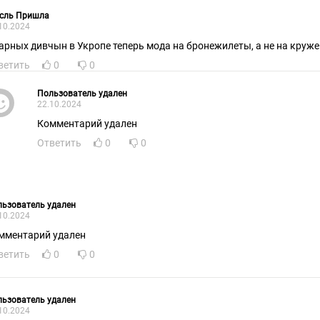
сль Пришла
10.2024
гарных дивчын в Укропе теперь мода на бронежилеты, а не на кружев
ветить
0
0
Пользователь удален
22.10.2024
Комментарий удален
Ответить
0
0
ьзователь удален
10.2024
мментарий удален
ветить
0
0
ьзователь удален
10.2024