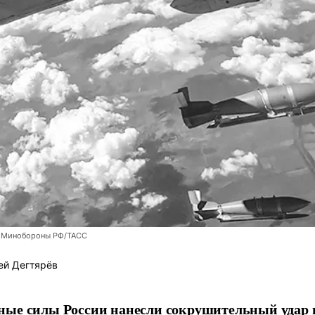
 Минобороны РФ/ТАСС
ей Дегтярёв
ные силы России нанесли сокрушительный удар 