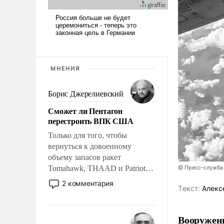
МНЕНИЯ
Борис Джерелиевский
Сможет ли Пентагон
перестроить ВПК США
Только для того, чтобы
вернуться к довоенному
объему запасов ракет
Tomahawk, THAAD и Patriot
@ Пресс-служба
США потребуется более трех
2 комментария
Tекст:
Алекс
лет. Даже небольшая война с
Ираном опустошила
американские арсеналы.
Вооружен
Сложившаяся ситуация