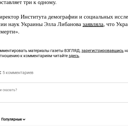
ставляет три к одному.
директор Института демографии и социальных иссл
ии наук Украины Элла Либанова
заявляла
, что Укр
смерти».
омментировать материалы газеты ВЗГЛЯД,
зарегистрировавшись
на
отношению к комментариям читайте
здесь
.
:
5
комментариев