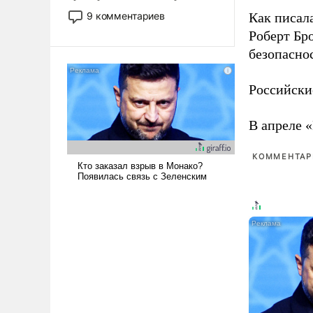
двигаемся по пути
9 комментариев
Как писал
революционных изменений.
Роберт Бро
То, что несколько лет назад
безопасно
было образом для
псевдонаучной фантастики,
стало всерьез обсуждаемой
Российски
идеей.
В апреле 
КОММЕНТАРИ