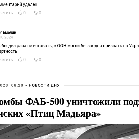
мментарий удален
ветить
0
0
г Емелин
10.2024
обы два раза не вставать, в ООН могли бы заодно признать на Ук
ертность.
ветить
0
0
026, 08:26 •
НОВОСТИ ДНЯ
омбы ФАБ-500 уничтожили под
нских «Птиц Мадьяра»