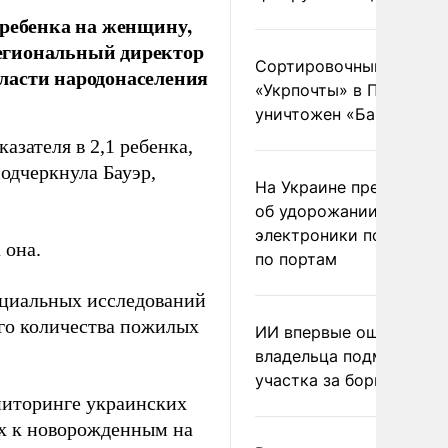
 ребенка на женщину,
 региональный директор
Сортировочный пункт
ласти народонаселения
«Укрпочты» в Павлогра
уничтожен «Бандероль
азателя в 2,1 ребенка,
подчеркнула Бауэр,
На Украине предупреди
об удорожании китайс
электроники после уда
 она.
по портам
оциальных исследований
го количества пожилых
ИИ впервые оштрафова
владельца подмосковн
участка за борщевик
ниторинге украинских
х к новорожденным на