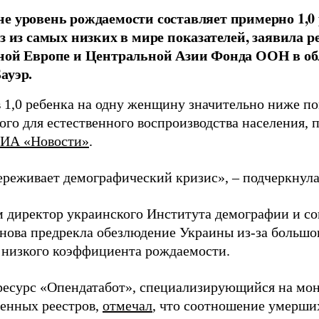
е уровень рождаемости составляет примерно 1,0
из из самых низких в мире показателей, заявила
ной Европе и Центральной Азии Фонда ООН в об
ауэр.
 1,0 ребенка на одну женщину значительно ниже пок
го для естественного воспроизводства населения, 
ИА «Новости»
.
ереживает демографический кризис», – подчеркнула
 директор украинского Института демографии и с
нова предрекла обезлюдение Украины из-за большо
 низкого коэффициента рождаемости.
 ресурс «Опендатабот», специализирующийся на мо
венных реестров,
отмечал
, что соотношение умерши