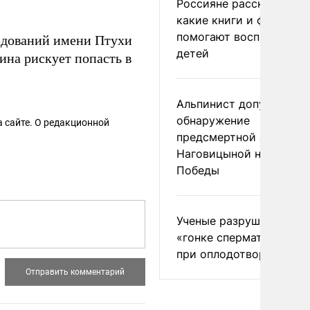
Россияне рассказали,
какие книги и фильмы
помогают воспитывать
едований имени Птухи
детей
аина рискует попасть в
Альпинист допустил
обнаружение
 сайте. О редакционной
предсмертной записки
Наговицыной на пике
Победы
Ученые разрушили миф
«гонке сперматозоидов
при оплодотворении