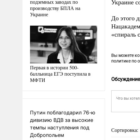
подземных заводах по
Украине со
производству БПЛА на
Украине
До этого 
Нацакадем
«спираль 
Вы можете к
политике по 
Первая в истории 500-
балльница ЕГЭ поступила в
Обсуждение
МФТИ
Путин поблагодарил 76-ю
дивизию ВДВ за высокие
темпы наступления под
Сортировка:
Добропольем