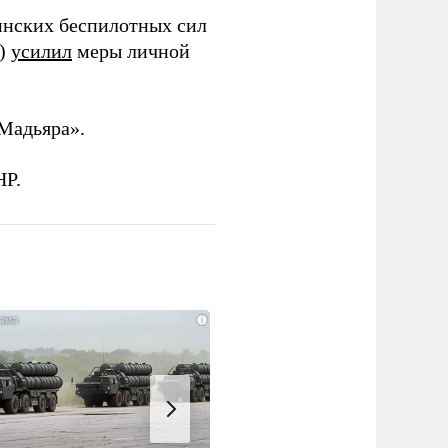
инских беспилотных сил
и)
усилил
меры личной
Мадьяра».
НР.
i