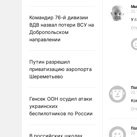
Мы
22.
Командир 76-й дивизии
У 
ВДВ назвал потери ВСУ на
От
Добропольском
направлении
Путин разрешил
приватизацию аэропорта
Шереметьево
Пол
22.
Генсек ООН осудил атаки
Ко
украинских
От
беспилотников по России
Пол
22.
В российских школах