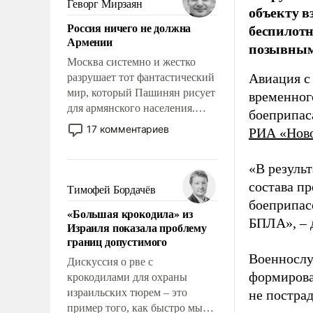
Геворг Мирзаян
объекту в
означает многолетний период
Россия ничего не должна
беспилотн
уязвимости США, например,
Армении
позывным
перед Китаем.
Москва системно и жестко
Авиация с
разрушает тот фантастический
мир, который Пашинян рисует
временног
для армянского населения.
боеприпас
Мир, где политические
17 комментариев
РИА «Нов
прожекты будут безусловно
оплачиваться за счет
«В резуль
российских
налогоплательщиков и где
состава п
Тимофей Бордачёв
Еревану за свои поступки не
боеприпасо
«Большая крокодила» из
нужно отвечать.
БПЛА», – 
Израиля показала проблему
границ допустимого
Военнослу
Дискуссия о рве с
формирова
крокодилами для охраны
израильских тюрем – это
не пострад
пример того, как быстро мы