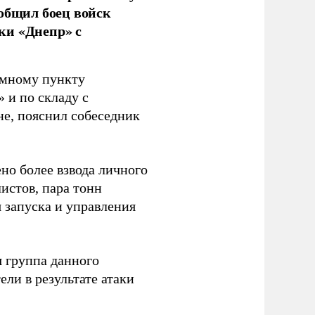
ообщил боец войск
ки «Днепр» с
емному пункту
 и по складу с
не, пояснил собеседник
но более взвода личного
истов, пара тонн
я запуска и управления
 группа данного
ли в результате атаки