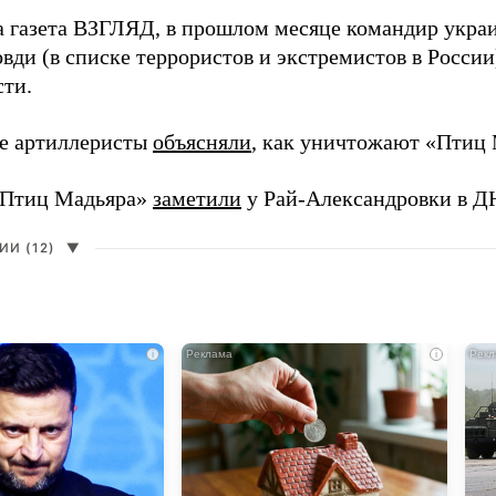
а газета ВЗГЛЯД, в прошлом месяце командир укра
вди (в списке террористов и экстремистов в Росси
сти.
е артиллеристы
объясняли
, как уничтожают «Птиц 
«Птиц Мадьяра»
заметили
у Рай-Александровки в Д
И (12)
▼
i
i