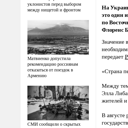
уклонистов перед выбором
На Украин
между нищетой и фронтом
это один 
по Восточ
Флоренс Б
Значение в
необходимо
передает
Р
Матвиенко допустила
рекомендацию россиянам
отказаться от поездок в
«Страна п
Армению
Между тем
Элла Либа
жителей и
В августе
государст
СМИ сообщили о скрытых