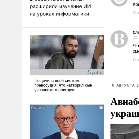
Ко
расширили изучение ИИ
От
на уроках информатики
Оле
22.
Чт
см
От
6 АВГУСТА 2
Авиаб
украи