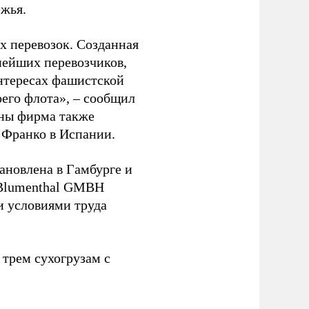
ежья.
 перевозок. Созданная
пнейших перевозчиков,
нтересах фашистской
оего флота», – сообщил
йны фирма также
 Франко в Испании.
ановлена в Гамбурге и
 Blumenthal GMBH
и условиями труда
 трем сухогрузам с