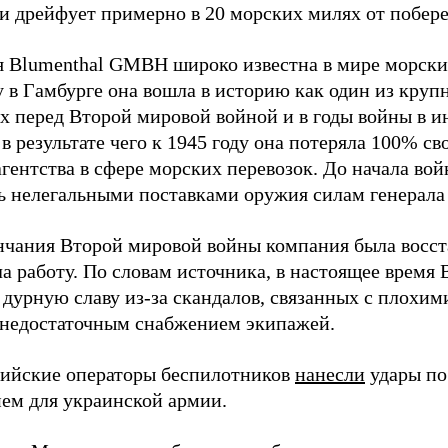
и дрейфует примерно в 20 морских милях от побер
 Blumenthal GMBH широко известна в мире морских
у в Гамбурге она вошла в историю как один из кру
х перед Второй мировой войной и в годы войны в и
в результате чего к 1945 году она потеряла 100% св
агентства в сфере морских перевозок. До начала во
ь нелегальными поставками оружия силам генерала
нчания Второй мировой войны компания была восст
а работу. По словам источника, в настоящее время
 дурную славу из-за скандалов, связанных с плохим
 недостаточным снабжением экипажей.
сийские операторы беспилотников
нанесли
удары по
ем для украинской армии.