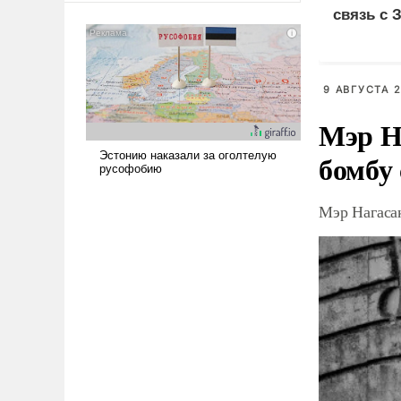
связь с 
сложна и амбициозна. Однако
и ее реализация радикально
поднимет наши боевые
возможности.
9 АВГУСТА 2
Мэр Н
бомбу
Мэр Нагаса