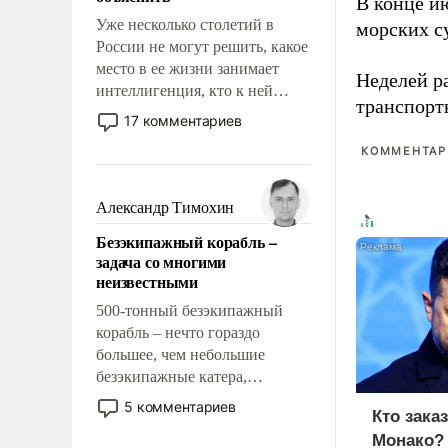
В конце и
Уже несколько столетий в
морских су
России не могут решить, какое
место в ее жизни занимает
Неделей р
интеллигенция, кто к ней
транспорт
принадлежит, а кого из нее
17 комментариев
исключили с правом
КОММЕНТАРИ
восстановления и без оного. И
чем она отличается от просто
образованных людей. Иногда
Александр Тимохин
казалось, что эти вопросы
Безэкипажный корабль –
решены раз и навсегда, но –
задача со многими
нет, не решены.
неизвестными
500-тонный безэкипажный
корабль – нечто гораздо
большее, чем небольшие
безэкипажные катера,
применение которых уже
5 комментариев
Кто зака
стало обыденностью. Задача по
Монако?
созданию такого корабля очень