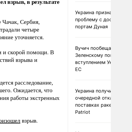
л взрыв, в результате
Украина признала
проблему с доступом к
 Чачак, Сербия,
портам Дуная
страдали четыре
ояние уточняется.
Вучич пообещал
 и скорой помощи. В
Зеленскому помочь со
ствий взрыва и
вступлением Украины в
ЕС
дется расследование,
шего. Ожидается, что
Украина получила
ения работы экстренных
очередной отказ в
поставках ракет для
Patriot
оизошел
взрыв.