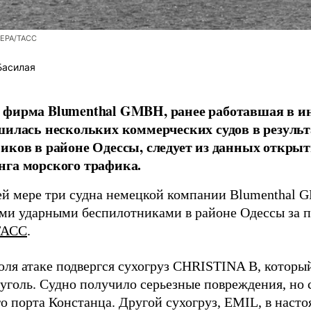
/EPA/ТАСС
Басилая
фирма Blumenthal GMBH, ранее работавшая в ин
шилась нескольких коммерческих судов в результ
иков в районе Одессы, следует из данных открыт
га морского трафика.
й мере три судна немецкой компании Blumenthal
ми ударными беспилотниками в районе Одессы за п
ТАСС
.
юля атаке подвергся сухогруз CHRISTINA B, котор
 уголь. Судно получило серьезные повреждения, но 
о порта Констанца. Другой сухогруз, EMIL, в наст