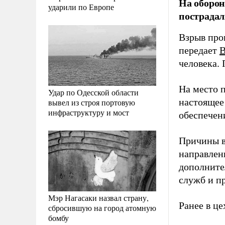
На оборон
ударили по Европе
пострадал
Взрыв про
передает
B
человека.
На место 
Удар по Одесской области
настоящее
вывел из строя портовую
инфраструктуру и мост
обеспечен
Причины в
направлен
дополните
служб и п
Мэр Нагасаки назвал страну,
Ранее в ц
сбросившую на город атомную
бомбу