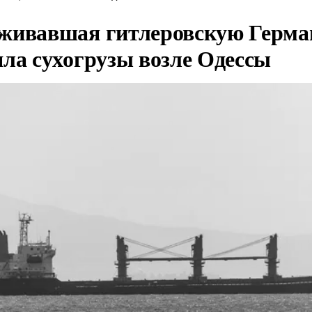
живавшая гитлеровскую Герма
яла сухогрузы возле Одессы