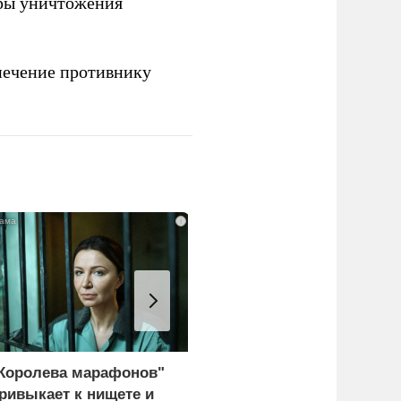
ры уничтожения
печение противнику
i
Королева марафонов"
«Генерал-провал»: кака
ривыкает к нищете и
правда выяснилась про