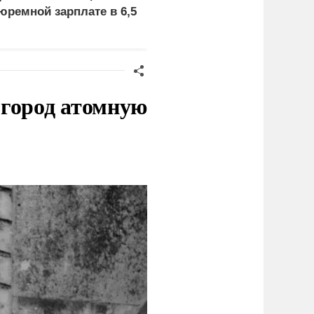
юремной зарплате в 6,5
Драпатого
ысяч
 город атомную