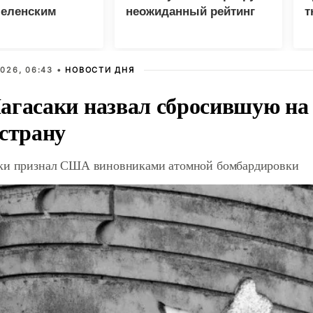
Зеленским
неожиданный рейтинг
т
т
026, 06:43 •
НОВОСТИ ДНЯ
агасаки назвал сбросившую на
 страну
ки признал США виновниками атомной бомбардировки