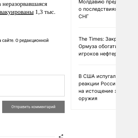
Молдавию предупреди
 неразорвавшаяся
о последствиях выхода
вакуированы
1,3 тыс.
СНГ
The Times: Закрытие
 сайте. О редакционной
Ормуза обогатило новы
игроков нефтерынка
В США испугались
реакции России и Кита
на истощение запасов
оружия