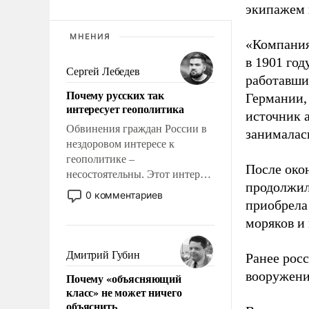
экипажем 
МНЕНИЯ
«Компания
в 1901 год
Сергей Лебедев
работавши
Почему русских так
Германии, 
интересует геополитика
источник 
Обвинения граждан России в
занималас
нездоровом интересе к
геополитике –
После око
несостоятельны. Этот интерес
продолжил
рационален и прагматичен. Он
0 комментариев
приобрела
обусловлен тысячелетним
опытом выживания в крайне
моряков и
непростых условиях и
фундаментальным знанием,
Дмитрий Губин
Ранее рос
что мировая политика имеет
вооружени
Почему «объясняющий
свойство заявляться на порог
класс» не может ничего
нашего дома.
объяснить