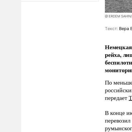
@ ERDEM SAHIN
Tекст:
Вера 
Немецкая 
рейха, ли
беспилотн
мониторин
По меньше
российски
передает
В конце и
перевозил
румынског