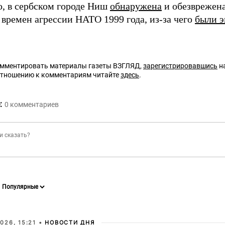
о, в сербском городе Ниш
обнаружена
и обезврежена
 времен агрессии НАТО 1999 года, из-за чего
были э
омментировать материалы газеты ВЗГЛЯД,
зарегистрировавшись
на
отношению к комментариям читайте
здесь
.
:
0
комментариев
026, 15:21 •
НОВОСТИ ДНЯ