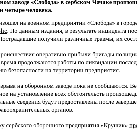
ном заводе «Слобода» в сербском Чачаке произоше
и четыре человека.
изошел на военном предприятии «Слобода» в городе
lic
. По данным издания, в результате инцидента по
 Пострадавшие получили различные травмы, их сост
происшествия оперативно прибыли бригады полиции
 время продолжаются работы по ликвидации послед
ию безопасности на территории предприятия.
зрыва на оборонном заводе пока не сообщаются. Ве
ное на установление всех обстоятельств произошед
льные сведения будут предоставлены после заверш
равоохранительных органов.
еху сербского оборонного предприятия «Крушик»
пр