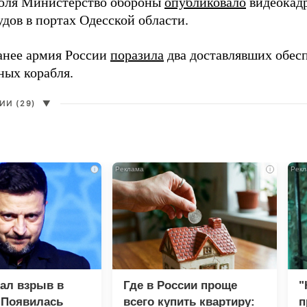
юля Министерство обороны
опубликовало
видеокад
дов в портах Одесской области.
анее армия России
поразила
два доставлявших обес
ных корабля.
И (29)
▼
i
i
зал взрыв в
Где в России проще
"
 Появилась
всего купить квартиру:
п