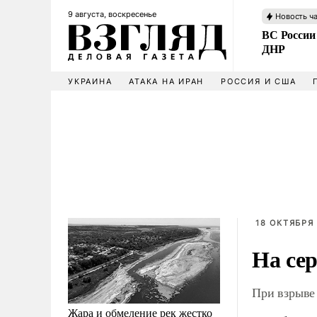
9 августа, воскресенье
Новость ч
ВС России
ДНР
УКРАИНА
АТАКА НА ИРАН
РОССИЯ И США
18 ОКТЯБРЯ 
На се
При взрыве 
Жара и обмеление рек жестко