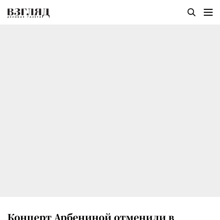
Концерт Арбениной отменили в