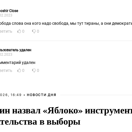
oshir Close
02.2023
обода слова она кого надо свобода, мы тут тираны, а они демократ
ветить
0
0
ьзователь удален
02.2023
мментарий удален
ветить
0
0
026, 16:49 •
НОВОСТИ ДНЯ
ин назвал «Яблоко» инструмен
тельства в выборы