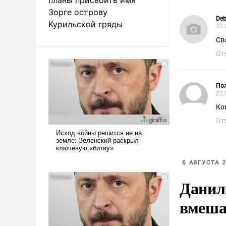
Зорге острову
Deb
Курильской гряды
22.
Св
От
Пол
22.
Ко
От
6 АВГУСТА 2
Данил
вмеша