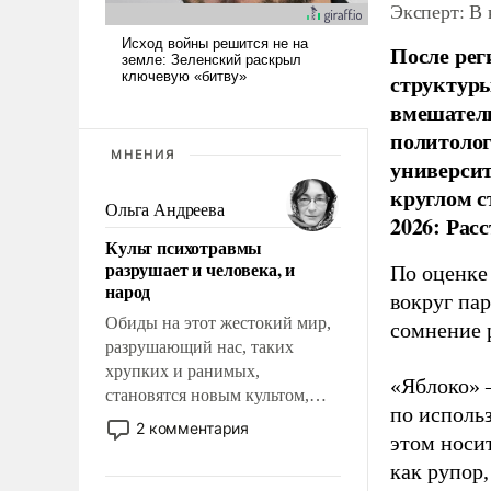
Эксперт: В
После рег
структуры
вмешатель
политолог
МНЕНИЯ
универси
круглом с
Ольга Андреева
2026: Рас
Культ психотравмы
разрушает и человека, и
По оценке
народ
вокруг па
Обиды на этот жестокий мир,
сомнение 
разрушающий нас, таких
хрупких и ранимых,
«Яблоко» 
становятся новым культом,
по исполь
постепенно вытесняя и
2 комментария
этом носи
отменяя традиционное
требование к человеку – быть
как рупор