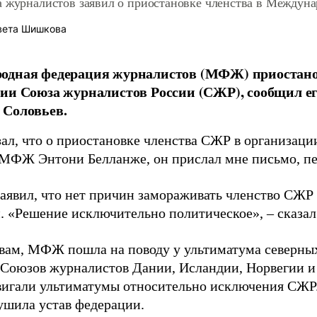
а журналистов заявил о приостановке членства в Междун
вета Шишкова
одная федерация журналистов (МФЖ) приостанов
ии Союза журналистов России (СЖР), сообщил ег
 Соловьев.
зал, что о приостановке членства СЖР в организац
 МФЖ Энтони Белланже, он прислал мне письмо, п
заявил, что нет причин замораживать членство СЖ
. «Решение исключительно политическое», – сказал
овам, МФЖ пошла на поводу у ультиматума северны
 Союзов журналистов Дании, Исландии, Норвегии и
вигали ультиматумы относительно исключения СЖР. 
ила устав федерации.