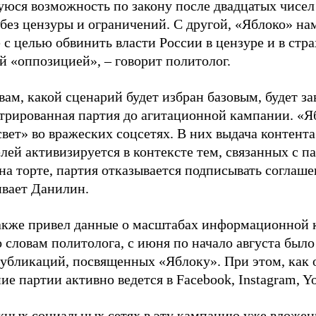
юся возможность по закону после двадцатых чисел
 без цензуры и ограничений. С другой, «Яблоко» н
 с целью обвинить власти России в цензуре и в стра
й «оппозицией», – говорит политолог.
вам, какой сценарий будет избран базовым, будет за
стрированная партия до агитационной кампании. «Я
свет» во вражеских соцсетях. В них выдача контент
лей активизируется в контексте тем, связанных с па
на торте, партия отказывается подписывать соглаше
ивает Данилин.
акже привел данные о масштабах информационной 
о словам политолога, с июня по начало августа был
 публикаций, посвященных «Яблоку». При этом, как
е партии активно ведется в Facebook, Instagram, Y
жных социальных сетях в эту кампанию уже вложе