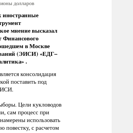
лионы долларов
х иностранные
струмент
кое мнение высказал
нт Финансового
рошедшем в Москве
ований (ЭИСИ) «ЕДГ–
алитика» .
является консолидация
кой поставить под
ЭИСИ.
ыборы. Цели кукловодов
и, сам процесс при
 намерены использовать
ю повестку, с расчетом