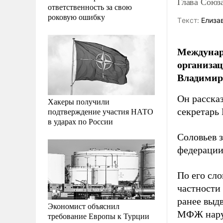
Глава Союз
ответственность за свою
роковую ошибку
Tекст:
Елиза
Междунар
организац
Владимир
Он расска
Хакеры получили
подтверждение участия НАТО
секретарь
в ударах по России
Соловьев 
федерации
По его сл
частности
ранее выд
Экономист объяснил
МФЖ наруш
требование Европы к Турции