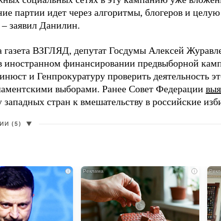
ие партии идет через алгоритмы, блогеров и целу
 – заявил Данилин.
а газета ВЗГЛЯД, депутат Госдумы Алексей Журавл
в иностранном финансировании предвыборной кам
нюст и Генпрокуратуру проверить деятельность э
ламентскими выборами. Ранее Совет Федерации
выя
у западных стран к вмешательству в российские изб
И (5)
▼
i
i