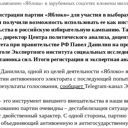
 кампанию «Яблока» в зарубежных соцсетях вложены мил
истрации партии «Яблоко» для участия в выбора
 получили возможность использовать ее как ин
ства в российскую избирательную кампанию. Та
, директор Центра политического анализа, доце
тета при правительстве РФ Павел Данилин на п
толе Экспертного института социальных исслед
становка сил. Итоги регистрации и экспертная ан
 Данилила, одной из целей деятельности «Яблоко» 
ртии антивоенного электората с последующей попыт
результаты голосования,
сообщает
Telegram-канал 
– это инструмент внешнего вмешательства в наши в
зованию партии очевидны – дестабилизация ситуаци
т двойственный характер. С одной стороны, партию
, объединяющий антивоенную и антигосударственну