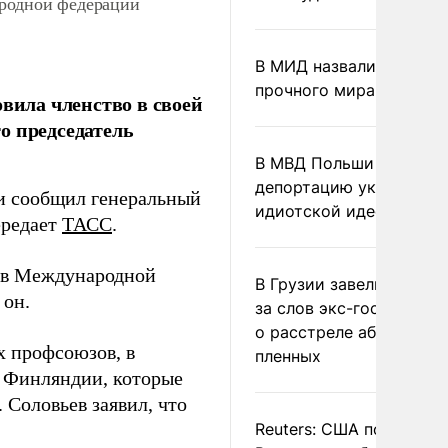
ародной федерации
В МИД назвали условия
прочного мира на Укра
ила членство в своей
о председатель
В МВД Польши назвали
депортацию украинцев
ии сообщил генеральный
идиотской идеей
ередает
ТАСС
.
Р в Международной
В Грузии завели дело и
 он.
за слов экс-госминист
о расстреле абхазских
х профсоюзов, в
пленных
 Финляндии, которые
Соловьев заявил, что
Reuters: США попросил