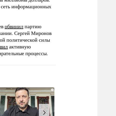
ю сеть информационных
ев
обвинил
партию
пании. Сергей Миронов
той политической силы
вил
активную
ирательные процессы.
i