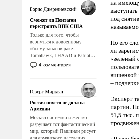
мужественным и твердым под
на имеющу
ударами судьбы, брать на себя
Борис Джерелиевский
выступать
ответственность, помогать
под снятие
Сможет ли Пентагон
слабым, идти вперед и
перестроить ВПК США
называемо
адаптироваться.
Только для того, чтобы
вернуться к довоенному
По его сло
объему запасов ракет
ли зареги
Tomahawk, THAAD и Patriot
«зеленый 
США потребуется более трех
4 комментария
пользовате
лет. Даже небольшая война с
вишенкой 
Ираном опустошила
– подчерк
американские арсеналы.
Сложившаяся ситуация
Геворг Мирзаян
означает многолетний период
Эксперт т
Россия ничего не должна
уязвимости США, например,
партии. П
Армении
перед Китаем.
51,5 тыс.
Москва системно и жестко
продвижени
разрушает тот фантастический
мир, который Пашинян рисует
для армянского населения.
«В зарубе