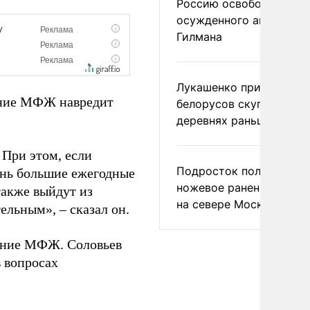
Россию освободить
осужденного американ
Гилмана
Лукашенко призвал
шение МФЖ навредит
белорусов скупать дом
деревнях раньше росси
 При этом, если
Подросток получил
ень большие ежегодные
ножевое ранение в дра
также выйдут из
на севере Москвы
ельным», – сказал он.
шение МФЖ. Соловьев
в вопросах