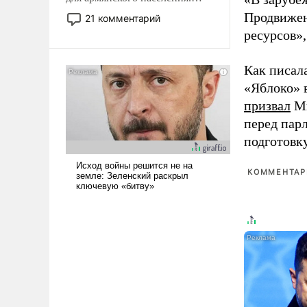
Мир, где политические
Продвижен
21 комментарий
прожекты будут безусловно
ресурсов»,
оплачиваться за счет
российских
Как писал
налогоплательщиков и где
«Яблоко» 
Еревану за свои поступки не
нужно отвечать.
призвал
Ми
перед пар
подготовк
КОММЕНТАРИ