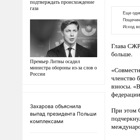
подтверждать происхождение
газа
Глава СЖР
больше.
Премьер Литвы осадил
министра обороны из-за слов о
«Совместны
России
членство 
взносы. «В
федерации
Захарова объяснила
При этом 
выпад президента Польши
подчеркнул
комплексами
междунаро