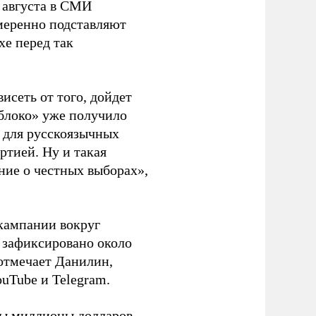
 августа в СМИ
амеренно подставляют
хе перед так
висеть от того, дойдет
блоко» уже получило
а для русскоязычных
ртией. Ну и такая
ние о честных выборах»,
кампании вокруг
о зафиксировано около
 отмечает Данилин,
ouTube и Telegram.
ны миллионы долларов.