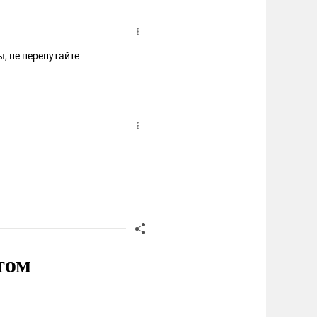
ы, не перепутайте
том