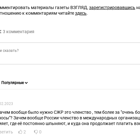
омментировать материалы газеты ВЗГЛЯД,
зарегистрировавшись
на
отношению к комментариям читайте
здесь
.
:
3
комментария
02.2023
зачем вообще было нужно СЖР это членство , тем более за "очень 
носы"? Зачем вообще России членство в международных организация
ияет, где её постоянно шпыняют, и куда она продолжает платить в
ветить
2
0