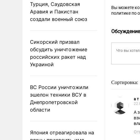
Турция, Саудовская
Вы можете к
Аравия и Пакистан
политике по 
создали военный союз
Обсуждение
Сикорский призвал
обсудить уничтожение
российских ракет над
Украиной
Сортировка:
ВС России уничтожили
эшелон техники ВСУ в
а т
Днепропетровской
22.
области
А 
вз
вл
Япония отреагировала на
От
планы присвоить имя