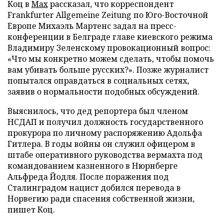
Коц в
Мах
рассказал, что корреспондент
Frankfurter Allgemeine Zeitung по Юго-Восточной
Европе Михаэль Мартенс задал на пресс-
конференции в Белграде главе киевского режима
Владимиру Зеленскому провокационный вопрос:
«Что мы конкретно можем сделать, чтобы помочь
вам убивать больше русских?». Позже журналист
попытался оправдаться в социальных сетях,
заявив о нормальности подобных обсуждений.
Выяснилось, что дед репортера был членом
НСДАП и получил должность государственного
прокурора по личному распоряжению Адольфа
Гитлера. В годы войны он служил офицером в
штабе оперативного руководства вермахта под
командованием казненного в Нюрнберге
Альфреда Йодля. После поражения под
Сталинградом нацист добился перевода в
Норвегию ради спасения собственной жизни,
пишет Коц.