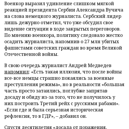
Военкор выразил удивление слишком мягкой
реакцией президента Сербии Александра Вучича
на слова немецкого журналиста. Сербский лидер
лишь дежурно отметил, что уже обсудил свое
видение ситуации в ходе закрытых переговоров.
По мнению военкора, политику следовало жестко
осадить журналиста, напомнив о 27 млн убитых
фашистами советских граждан во время Великой
Отечественной войны.
В свою очередь журналист Андрей Медведев
напомнил
: «Есть такая иллюзия, что после войны
все-все немцы страшно покаялись за военные
преступления режима», но в реальности «большая
часть просто затаились, поглубже запрятав
досаду и обиду из-за того, что не получилось у
них построить Третий рейх с русскими рабами».
«Если где и была серьезная историческая
рефлексия, то в ГДР», – добавил он.
Спустя десятилетия «досада от поражения,