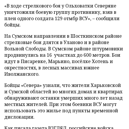
«В ходе стрелкового боя у Ольховатки Северяне
уничтожили боевую группу противнику, взяв в
плен одного солдата 129 отмбр ВСУ», – сообщили
бойцы.
На Сумском направлении в Шосткинском районе
стрелковые бои длятся в Уланово и в районе
Вольной Слободы. В Сумском районе штурмовики
продвинулись на 16 участках до 600 метров. Бои
идут в Писаревке, Марьино, посёлке Хотень и
окрестностях, в лесных массивах южнее
Иволжанского.
Бойцы «Севера» узнали, что жители Харьковской
и Сумской областей во многих домах и квартирах
обнаруживают останки умерших много лет назад
местных жителей. При этом боевики ВСУ могут
использовать это жилье под пункты временной
дислокации.
Как писала газета ВЗГЛЯД, российские войска