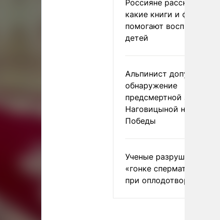
Россияне рассказали,
какие книги и фильмы
помогают воспитывать
детей
Альпинист допустил
обнаружение
предсмертной записки
Наговицыной на пике
Победы
Ученые разрушили миф
«гонке сперматозоидов
при оплодотворении