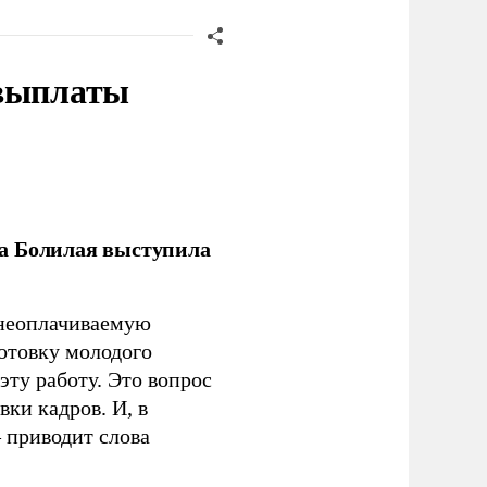
 выплаты
ла Болилая выступила
 неоплачиваемую
готовку молодого
ту работу. Это вопрос
ки кадров. И, в
– приводит слова