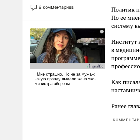
двигаемся по пути
9 комментариев
Политик п
революционных изменений.
По ее мне
То, что несколько лет назад
систему в
было образом для
псевдонаучной фантастики,
стало всерьез обсуждаемой
Институт 
идеей.
в медицине
программе
профессио
Как писал
наставнич
Ранее глав
КОММЕНТАРИ