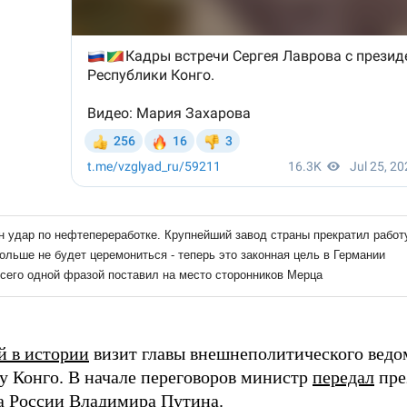
й в истории
визит главы внешнеполитического ведо
у Конго. В начале переговоров министр
передал
пре
а России Владимира Путина.