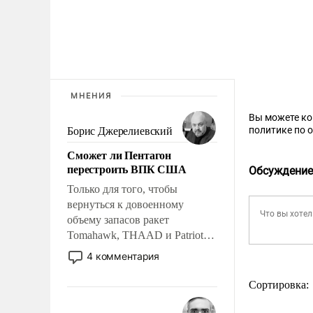
МНЕНИЯ
Вы можете к
политике по 
Борис Джерелиевский
Сможет ли Пентагон
перестроить ВПК США
Обсуждение
Только для того, чтобы
вернуться к довоенному
объему запасов ракет
Tomahawk, THAAD и Patriot
США потребуется более трех
4 комментария
лет. Даже небольшая война с
Ираном опустошила
Сортировка:
американские арсеналы.
Сложившаяся ситуация