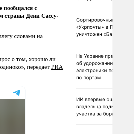
е пообщался с
ом страны Дени Сассу-
Сортировочный пункт
«Укрпочты» в Павлогра
уничтожен «Бандероль
ллегу словами на
На Украине предупреди
прос о том, хорошо ли
об удорожании китайс
 одиноко», передает
РИА
электроники после уда
по портам
ИИ впервые оштрафова
владельца подмосковн
участка за борщевик