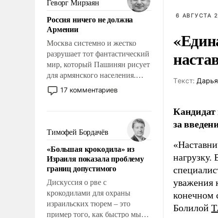
Геворг Мирзаян
означает многолетний период
6 АВГУСТА 2
Россия ничего не должна
уязвимости США, например,
Армении
перед Китаем.
«Един
Москва системно и жестко
наста
разрушает тот фантастический
мир, который Пашинян рисует
для армянского населения.
Tекст:
Дарья
Мир, где политические
17 комментариев
прожекты будут безусловно
оплачиваться за счет
Кандидат 
российских
за введен
налогоплательщиков и где
Тимофей Бордачёв
Еревану за свои поступки не
«Наставни
«Большая крокодила» из
нужно отвечать.
нагрузку. 
Израиля показала проблему
границ допустимого
специалис
уважения к
Дискуссия о рве с
крокодилами для охраны
конечном с
израильских тюрем – это
Болилой
Т
пример того, как быстро мы