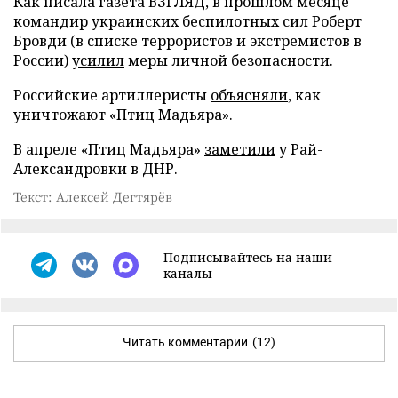
Как писала газета ВЗГЛЯД, в прошлом месяце
командир украинских беспилотных сил Роберт
Бровди (в списке террористов и экстремистов в
России)
усилил
меры личной безопасности.
Российские артиллеристы
объясняли
, как
уничтожают «Птиц Мадьяра».
В апреле «Птиц Мадьяра»
заметили
у Рай-
Александровки в ДНР.
Текст: Алексей Дегтярёв
Подписывайтесь на наши
каналы
Читать комментарии
(12)