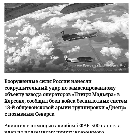
Фото: Пресс-служба Минобороны РФ/
ТАСС
Вооруженные силы России нанесли
сокрушительный удар по замаскированному
объекту взвода операторов «Птицы Мадьяра» в
Херсоне, сообщил боец войск беспилотных систем
18-й общевойсковой армии группировки «Днепр»
с позывным Северск.
Авиация с помощью авиабомб ФАБ-500 нанесла
удар по подземному пункту временного