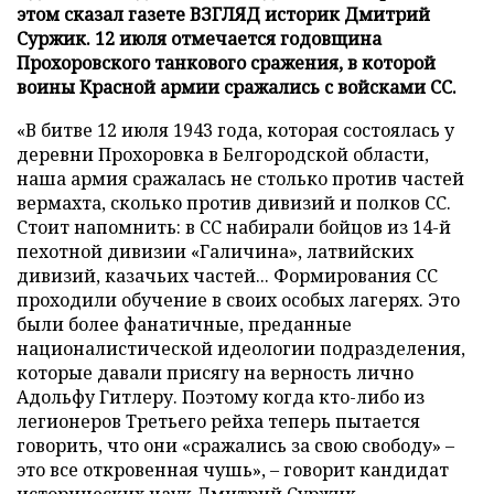
этом сказал газете ВЗГЛЯД историк Дмитрий
Суржик. 12 июля отмечается годовщина
Прохоровского танкового сражения, в которой
воины Красной армии сражались с войсками СС.
«В битве 12 июля 1943 года, которая состоялась у
деревни Прохоровка в Белгородской области,
наша армия сражалась не столько против частей
вермахта, сколько против дивизий и полков СС.
Стоит напомнить: в СС набирали бойцов из 14-й
пехотной дивизии «Галичина», латвийских
дивизий, казачьих частей... Формирования СС
проходили обучение в своих особых лагерях. Это
были более фанатичные, преданные
националистической идеологии подразделения,
которые давали присягу на верность лично
Адольфу Гитлеру. Поэтому когда кто-либо из
легионеров Третьего рейха теперь пытается
говорить, что они «сражались за свою свободу» –
это все откровенная чушь», – говорит кандидат
исторических наук Дмитрий Суржик.