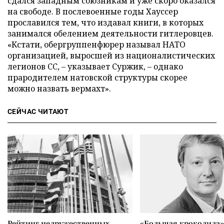
сдался западным союзникам и уже скоро оказался
на свободе. В послевоенные годы Хауссер
прославился тем, что издавал книги, в которых
занимался обелением деятельности гитлеровцев.
«Кстати, обергруппенфюрер называл НАТО
организацией, выросшей из националистических
легионов СС, – указывает Суржик, – однако
прародителем натовской структуры скорее
можно назвать вермахт».
СЕЙЧАС ЧИТАЮТ
Рейтинг недружественных
«Большая крокодила»