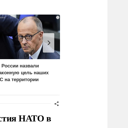
i
 России назвали
Ядовитое облако урана
аконную цель наших
уже поднялось над
С на территории
Киевом: что скрывают
ермании
власти
стия НАТО в