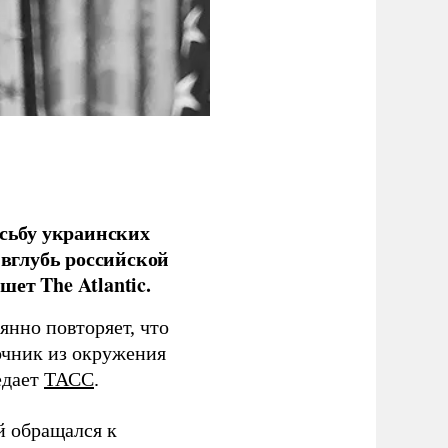
сьбу украинских
 вглубь российской
ет The Atlantic.
нно повторяет, что
чник из окружения
едает
ТАСС
.
й обращался к