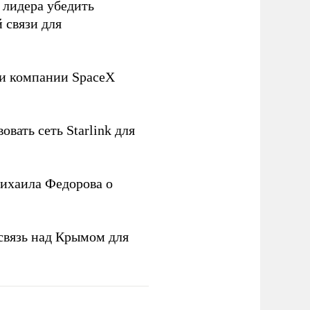
 лидера убедить
 связи для
ли компании SpaceX
овать сеть Starlink для
ихаила Федорова о
связь над Крымом для