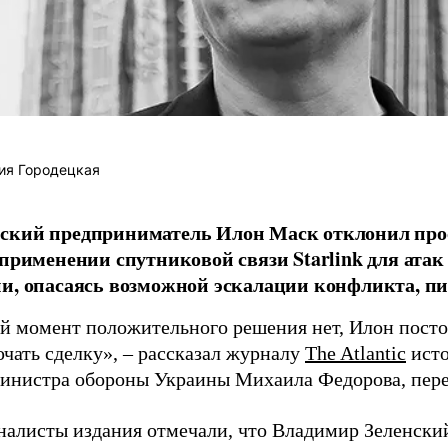
ия Городецкая
ский предприниматель Илон Маск отклонил про
 применении спутниковой связи Starlink для атак
и, опасаясь возможной эскалации конфликта, пиш
й момент положительного решения нет, Илон постоя
ючать сделку», – рассказал журналу
The Atlantic
исто
инистра обороны Украины Михаила Федорова, пер
налисты издания отмечали, что Владимир Зеленски