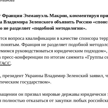
 Иванова
т Франции Эммануэль Макрон, комментируя пр
а Владимира Зеленского объявить Россию «спонс
то не разделяет «подобной методологии».
тся вопроса квалификации в качестве спонсора тер
 понятым. Франция не разделяет подобной методол
ремимся руководствоваться юридическим подходом»,
а пресс-конференции по итогам саммита «Группы с
ТАСС
.
 президент Украины Владимир Зеленский заявил, чт
тическим государством».
ращении он призвал мировые державы юридически з
л полностью отказаться от закупки любых российски