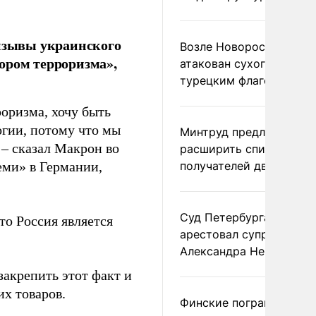
изывы украинского
Возле Новороссийска
ором терроризма»,
атакован сухогруз под
турецким флагом
роризма, хочу быть
огии, потому что мы
Минтруд предложил
 – сказал Макрон во
расширить список
еми» в Германии,
получателей двух пенс
Суд Петербурга заочно
о Россия является
арестовал супругу
Александра Невзорова
акрепить этот факт и
х товаров.
Финские пограничники