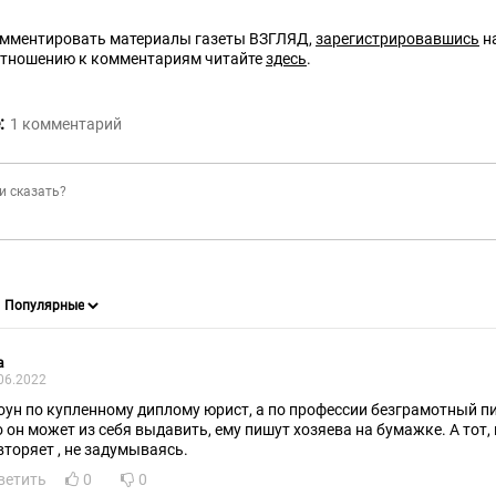
омментировать материалы газеты ВЗГЛЯД,
зарегистрировавшись
на
отношению к комментариям читайте
здесь
.
:
1
комментарий
a
06.2022
 купленному диплому юрист, а по профессии безграмотный пианист одним местом. Всё,
т хозяева на бумажке. А тот, как попка дурак ,всё
вторяет , не задумываясь.
ветить
0
0