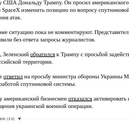
у США Дональду Трампу. Он просил американского
я SpaceX изменить позицию по вопросу спутниковой
ния атак.
оме ситуацию пока не комментируют. Представите
вили без ответа запросы журналистов.
, Зеленский
обратился
к Трампу с просьбой задейств
ссийской территории.
ее
ответил
на просьбу министра обороны Украины М
работой спутниковой системы.
ду американский бизнесмен
отказался
активировать 
щения украинской военной операции.
И (20)
▼