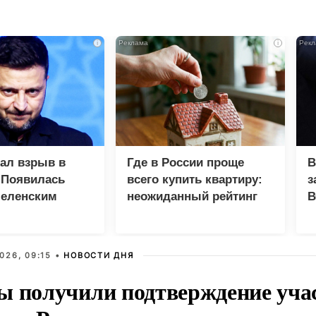
i
i
зал взрыв в
Где в России проще
В
 Появилась
всего купить квартиру:
з
Зеленским
неожиданный рейтинг
В
Г
026, 09:15 •
НОВОСТИ ДНЯ
ы получили подтверждение уча