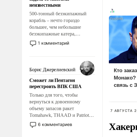
адаптироваться.
неизвестными
500-тонный безэкипажный
корабль – нечто гораздо
большее, чем небольшие
безэкипажные катера,
применение которых уже
1 комментарий
стало обыденностью. Задача по
созданию такого корабля очень
сложна и амбициозна. Однако
и ее реализация радикально
Борис Джерелиевский
Кто зака
поднимет наши боевые
Монако?
Сможет ли Пентагон
возможности.
связь с 
перестроить ВПК США
Только для того, чтобы
вернуться к довоенному
объему запасов ракет
7 АВГУСТА 2
Tomahawk, THAAD и Patriot
Хакер
США потребуется более трех
6 комментариев
лет. Даже небольшая война с
Ираном опустошила