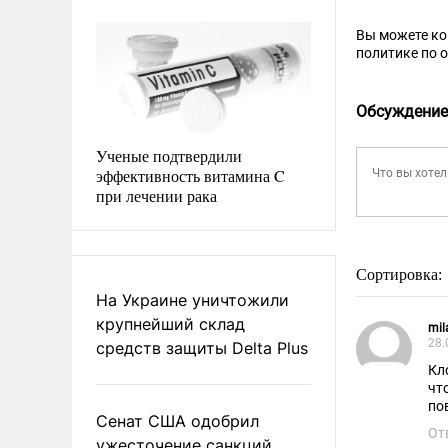
Вы можете к
политике по 
Обсуждение
Ученые подтвердили
эффективность витамина C
при лечении рака
Сортировка:
На Украине уничтожили
крупнейший склад
mil
28.
средств защиты Delta Plus
Клоун по
что он может из себя выдавить, ему пишу
по
Сенат США одобрил
От
ужесточение санкций