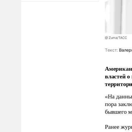
@ Zuma/ТАСС
Tекст:
Валер
Американ
властей о
территори
«На данны
пора закл
бывшего м
Ранее жур