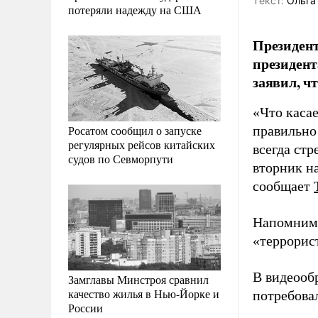
Tекст:
Ольга
потеряли надежду на США
Президен
президент
заявил, ч
«Что касае
Росатом сообщил о запуске
правильно
регулярных рейсов китайских
всегда ст
судов по Севморпути
вторник н
сообщает
Напомним,
«террорис
В видеооб
Замглавы Минстроя сравнил
качество жилья в Нью-Йорке и
потребова
России