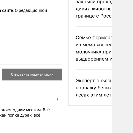
закрыли проходы для
диких животных на
 сайте. О редакционной
границе с Россией
Семье фермера Уолкер
из мема «веселый
молочник» пригрозили
выдворением из Росси
Эксперт объяснил
пропажу белых грибов 
лесах этим летом