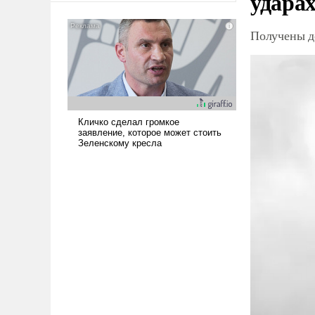
ударах
американские арсеналы.
Сложившаяся ситуация
Получены д
означает многолетний период
уязвимости США, например,
перед Китаем.