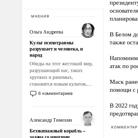
президент
основател
МНЕНИЯ
планирова
Ольга Андреева
В Белом д
Культ психотравмы
также оста
разрушает и человека, и
народ
Напомним
Обиды на этот жестокий мир,
атак по ро
разрушающий нас, таких
хрупких и ранимых,
Маск ран
становятся новым культом,
помощи с 
постепенно вытесняя и
6 комментариев
отменяя традиционное
требование к человеку – быть
В 2022 го
мужественным и твердым под
предотвра
ударами судьбы, брать на себя
Александр Тимохин
ответственность, помогать
КОММЕНТАРИ
Безэкипажный корабль –
слабым, идти вперед и
задача со многими