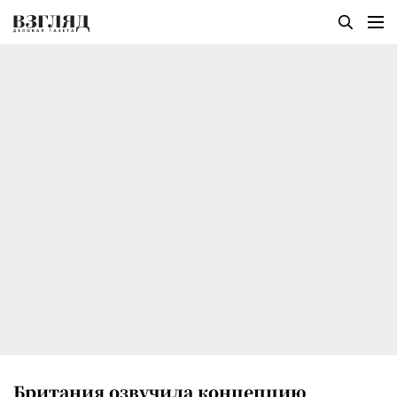
Британия озвучила концепцию