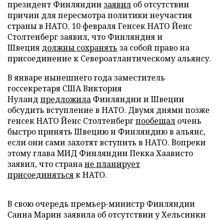
президент Финляндии
заявил
об отсутствии
причин для пересмотра политики неучастия
страны в НАТО. 10 февраля Генсек НАТО Йенс
Столтенберг заявил, что Финляндия и
Швеция
должны сохранять
за собой право на
присоединение к Североатлантическому альянсу.
В январе нынешнего года заместитель
госсекретаря США Виктория
Нуланд
предложила
Финляндии и Швеции
обсудить вступление в НАТО. Двумя днями позже
генсек НАТО Йенс Столтенберг
пообещал
очень
быстро принять Швецию и Финляндию в альянс,
если они сами захотят вступить в НАТО. Вопреки
этому глава МИД Финляндии Пекка Хаависто
заявил, что страна
не планирует
присоединяться
к НАТО.
В свою очередь премьер-министр Финляндии
Санна Марин заявила об отсутствии у Хельсинки