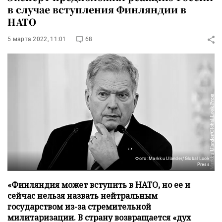
в случае вступления Финляндии в
НАТО
5 марта 2022, 11:01
68
Фото: Markku Ulander/Global Look
Press
«Финляндия может вступить в НАТО, но ее и
сейчас нельзя назвать нейтральным
государством из-за стремительной
милитаризации. В страну возвращается «дух