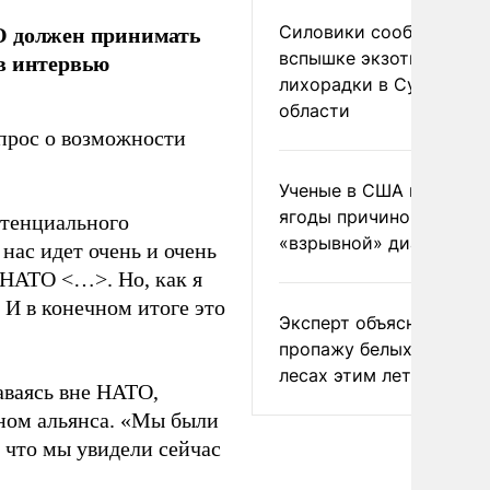
ТО должен принимать
Силовики сообщили о
вспышке экзотической
 в интервью
лихорадки в Сумской
области
прос о возможности
Ученые в США назвали 
ягоды причиной
отенциального
«взрывной» диареи
нас идет очень и очень
 НАТО <…>. Но, как я
 И в конечном итоге это
Эксперт объяснил
пропажу белых грибов 
лесах этим летом
аваясь вне НАТО,
еном альянса. «Мы были
, что мы увидели сейчас