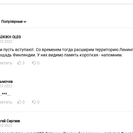
ADKIKH OLEG
03.2022
 и пусть вступают. Со временем тогда расширим территорию Ленин
ощадь Финляндии. У них видимо память короткая - напомним.
ветить
3
0
дьмочка
03.2022
..***...
ветить
0
0
гей Сергеев
03.2022