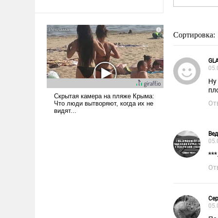
Ираном опустошила
американские арсеналы.
Сложившаяся ситуация
Сортировка:
означает многолетний период
уязвимости США, например,
GL
перед Китаем.
05.
Ну
пл
От
Ве
05.
***
От
Сер
05.