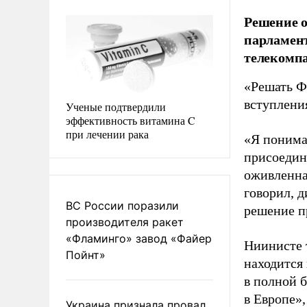
Решение о
парламент
телекомпа
«Решать Ф
вступлени
Ученые подтвердили
эффективность витамина C
при лечении рака
«Я понима
присоедин
оживленна
говорил, д
ВС России поразили
решение п
производителя ракет
«Фламинго» завод «Файер
Ниинисте 
Пойнт»
находится 
в полной б
в Европе»,
Украина признала провал