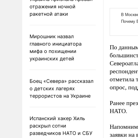
отражения ночной
ракетной атаки
Мирошник назвал
главного инициатора
По данным
мифа о похищении
большинст
украинских детей
Североатл
респонден
отметила 
Боец «Севера» рассказал
опрос, по
о детских лагерях
террористов на Украине
Ранее пре
НАТО.
Испанский хакер Хиль
раскрыл сотни
Напомним,
разведчиков НАТО и СБУ
заявки на