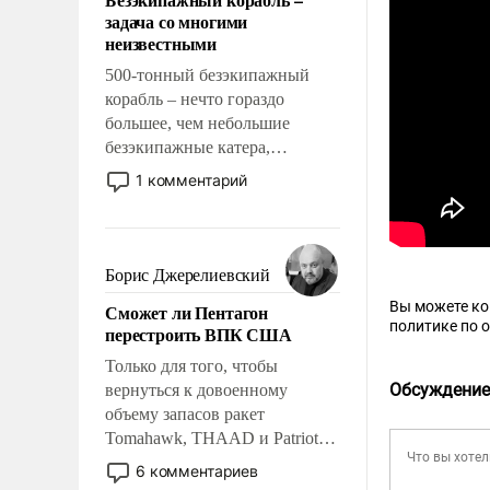
слабым, идти вперед и
задача со многими
адаптироваться.
неизвестными
500-тонный безэкипажный
корабль – нечто гораздо
большее, чем небольшие
безэкипажные катера,
применение которых уже
1 комментарий
стало обыденностью. Задача по
созданию такого корабля очень
сложна и амбициозна. Однако
и ее реализация радикально
Борис Джерелиевский
поднимет наши боевые
Вы можете к
Сможет ли Пентагон
возможности.
политике по 
перестроить ВПК США
Только для того, чтобы
Обсуждение
вернуться к довоенному
объему запасов ракет
Tomahawk, THAAD и Patriot
США потребуется более трех
6 комментариев
лет. Даже небольшая война с