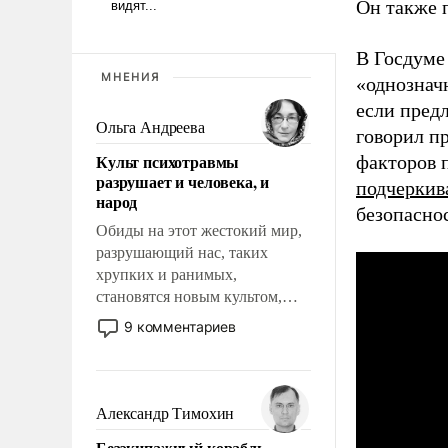
Он также 
В Госдуме
МНЕНИЯ
«однознач
если пред
Ольга Андреева
говорил п
Культ психотравмы
факторов 
разрушает и человека, и
подчеркив
народ
безопасно
Обиды на этот жестокий мир,
разрушающий нас, таких
хрупких и ранимых,
становятся новым культом,
постепенно вытесняя и
9 комментариев
отменяя традиционное
требование к человеку – быть
мужественным и твердым под
ударами судьбы, брать на себя
Александр Тимохин
ответственность, помогать
Безэкипажный корабль –