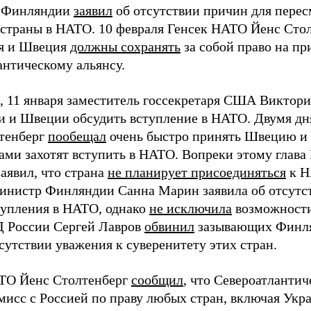
т Финляндии
заявил
об отсутствии причин для пере
 страны в НАТО. 10 февраля Генсек НАТО Йенс Стол
я и Швеция
должны сохранять
за собой право на пр
антическому альянсу.
 11 января заместитель госсекретаря США Виктор
 и Швеции обсудить вступление в НАТО. Двумя дн
тенберг
пообещал
очень быстро принять Швецию и 
сами захотят вступить в НАТО. Вопреки этому гла
аявил, что страна
не планирует присоединяться
к Н
инистр Финляндии Санна Марин заявила об отсутс
тупления в НАТО, однако
не исключила
возможности
 России Сергей Лавров
обвинил
зазывающих Финл
сутствии уважения к суверенитету этих стран.
ТО Йенс Столтенберг
сообщил
, что Североатлантич
мисс с Россией по праву любых стран, включая Укра