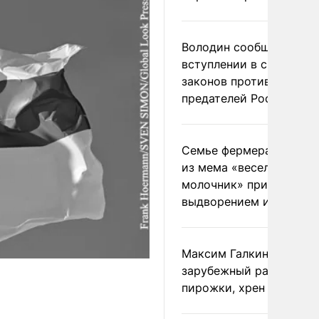
Володин сообщил о
вступлении в силу
законов против
предателей России
Семье фермера Уолкер
из мема «веселый
молочник» пригрозили
выдворением из Росси
Максим Галкин добавил
зарубежный райдер
пирожки, хрен и морс