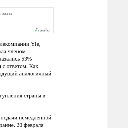
елекомпании Yle,
ала членом
сказались 53%
 с ответом. Как
едыдущий аналогичный
тупления страны в
подачи немедленной
раине. 20 февраля