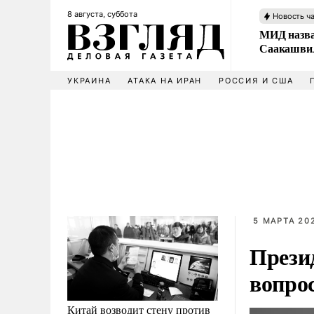
8 августа, суббота
Новость ч
МИД назва
Саакашвил
УКРАИНА
АТАКА НА ИРАН
РОССИЯ И США
5 МАРТА 202
Прези
вопро
Китай возводит стену против