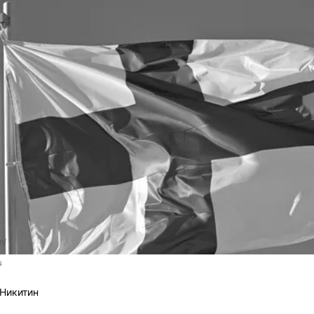
n/
s
Никитин