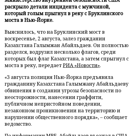
Министерство внутренней безопасности США
раскрыло детали инцидента с мужчиной,
который голым прыгнул в реку с Бруклинского
моста в Нью-Йорке.
Выяснилось, что на Бруклинский мост в
воскресенье, 2 августа, залез гражданин
Казахстана Галымжан Абайльдаев. Он полностью
разделся, водрузил несколько флагов, среди
которых был флаг Казахстана, а затем спрыгнул с
моста в реку, передает
РИА «Новости»
.
«3 августа полиция Нью-Йорка предъявила
гражданину Казахстана Галымжану Абайльдаеву
обвинения в создании угрозы безопасности по
неосторожности, нанесении граффити,
публичном непристойном поведении,
незаконном проникновении на территорию и
нарушении общественного порядка», – сообщает
ведомство.
По информации МВБ, Абайльдаев въезжал в США