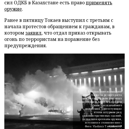
сил ОДКБ в Казахстане есть право
применять
оружие
.
Ранее в пятницу Токаев выступил с третьим с
начала протестов обращением к гражданам, в
котором
заявил
, что отдал приказ открывать
огонь по террористам на поражение без
предупреждения.
В Казахстане вспыхнули
протесты из-за резкого роста
цен на газ. На фоне массовых
беспорядков в Алма-Ате введен
режим чрезвычайного
положения. Протестующие
взяли штурмом ряд
административных зданий,
захватили арсеналы оружия,
вступили в столкновения с
полицией
Фото: Vladimir Tretyakov/AP